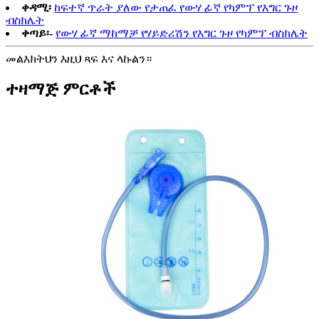
ቀዳሚ፡
ከፍተኛ ጥራት ያለው የታጠፈ የውሃ ፊኛ የካምፕ የእግር ጉዞ
ብስክሌት
ቀጣይ፡-
የውሃ ፊኛ ማከማቻ የሃይድሪሽን የእግር ጉዞ የካምፕ ብስክሌት
መልእክትህን እዚህ ጻፍ እና ላኩልን።
ተዛማጅ ምርቶች