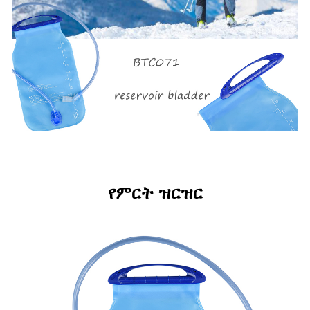
የምርት ዝርዝር