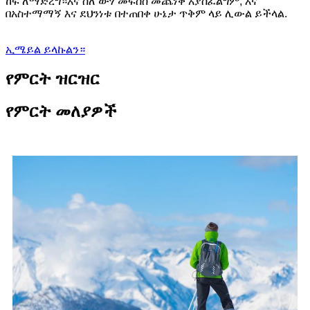
ከፍ ለማድረግ።እና ስለ ውሃ መፍሰስ መጨነቅ አያስፈልግም, እና
በአስተማማኝ እና ደህንነቱ በተጠበቀ ሁኔታ ጥቅም ላይ ሊውል ይችላል.
ኢሜይል ይላኩልን።
የምርት ዝርዝር
የምርት መለያዎች