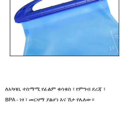
ለአካባቢ ተስማሚ የፊልም ቁሳቁስ ፣ የምግብ ደረጃ ፣
BPA - ነፃ ፣ መርዛማ ያልሆነ እና ሽታ የሌለው።