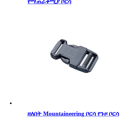
የማጠራቀሚያ ቦርሳ
ዘለበት Mountaineering ቦርሳ የጉዞ ቦርሳ