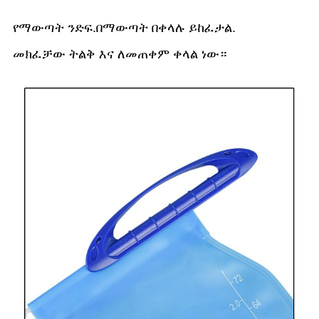
የማውጣት ንድፍ.በማውጣት በቀላሉ ይከፈታል.
መክፈቻው ትልቅ እና ለመጠቀም ቀላል ነው።