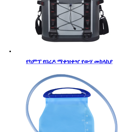
የካምፕ የበረዶ ማቀዝቀዣ የውሃ መከላከያ