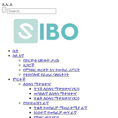
እ.ኤ.አ
ቤት
ስለ እኛ
የድርጅቱ ህይወት ታሪክ
አጋሮች
የምስክር ወረቀት እና የሙከራ ሪፖርት
የቴክኖሎጂ የፈጠራ ባለቤትነት
ምርቶች
ለስላሳ ማቀዝቀዣ
ትንሽ ለስላሳ ማቀዝቀዣ ቦርሳ
መካከለኛ ለስላሳ ማቀዝቀዣ
ትልቅ ለስላሳ ማቀዝቀዣ ቦርሳ
የሃይድሬሽን ፊኛ
ትልቅ የመክፈቻ ማጠራቀሚያ ፊኛ
አነስተኛ የመክፈቻ ውሃ ፊኛ
የሻወር ውሃ ቦርሳ