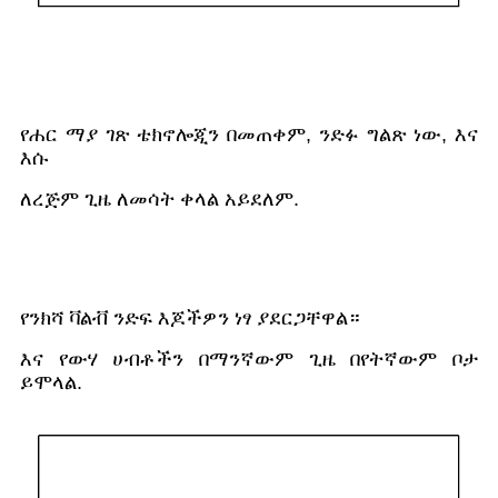
የሐር ማያ ገጽ ቴክኖሎጂን በመጠቀም, ንድፉ ግልጽ ነው, እና
እሱ
ለረጅም ጊዜ ለመሳት ቀላል አይደለም.
የንክሻ ቫልቭ ንድፍ እጆችዎን ነፃ ያደርጋቸዋል።
እና የውሃ ሀብቶችን በማንኛውም ጊዜ በየትኛውም ቦታ
ይሞላል.