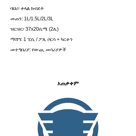
ባህሪ፡ ቀላል ክብደት
መጠን: 1L/1.5L/2L/3L
ዝርዝር፡ 37x20ሴሜ (2ሊ)
ማሸግ: 1 ፒሲ / ፖሊ ቦርሳ + ካርቶን
መተግበሪያ: የውጪ መሳሪያዎች
አጠቃቀም