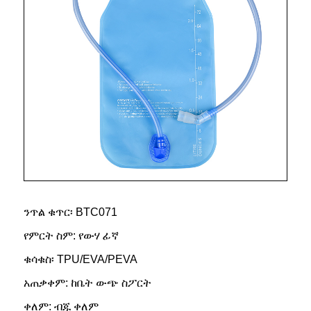
ንጥል ቁጥር፡ BTC071
የምርት ስም: የውሃ ፊኛ
ቁሳቁስ፡ TPU/EVA/PEVA
አጠቃቀም: ከቤት ውጭ ስፖርት
ቀለም: ብጁ ቀለም