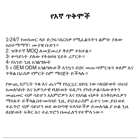
የእኛ ጥቅሞች
1፡24/7 የመስመር ላይ ድጋፍ።እርስዎ የሚፈልጉትን ልምድ ያለው
አስተማማኝ፣ ሙያዊ ቡድን።
2: ዝቅተኛ MOQ ለመጀመሪያ ቅደም ተከተል።
3፡ ቀጣይነት ያለው የትዕዛዝ ሂደት ሪፖርት።
4፡ የአንድ ጊዜ አገልግሎት
5：0EM ODM አገልግሎቶች እንኳን ደህና መጡ።የምርቱን ቀለም እና
ጥቅል በራስዎ የምርት ስም ማበጀት ይችላሉ።
የውጪ ስፖርት ንቁ እና ጤናማ የአኗኗር ዘይቤ ነው።ለህይወት ብሩህ
አመለካከት እና አዎንታዊ የህይወት ፍለጋን ያካትታል።እውቀትን
መጨመር ብቻ ሳይሆን አእምሮዎን እና የአካል ብቃት እንቅስቃሴዎን
ማስፋት ይችላል.በተመሳሳይ ጊዜ, ይህ ለራስም ፈተና ነው.ይህ ወደ
ተፈጥሮ ብቻ ሳይሆን ወደ ውስጣዊ ፍላጎቶችዎ ይመለሳል.ያ ሁል ጊዜ
ለህይወት ፍቅር እና ተፈጥሮን በመፈለግ የተሞላ ነው።