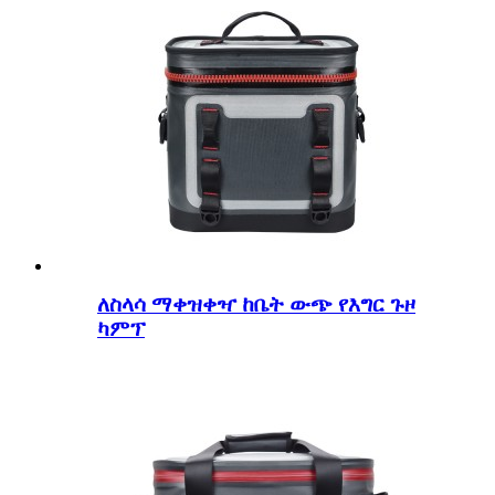
ለስላሳ ማቀዝቀዣ ከቤት ውጭ የእግር ጉዞ
ካምፕ