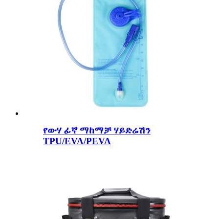
የውሃ ፊኛ ማከማቻ ሃይድሬሽን
TPU/EVA/PEVA