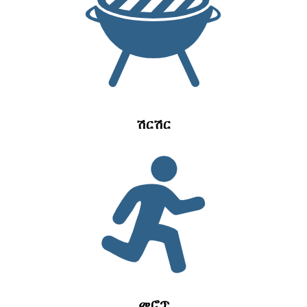
ሽርሽር
መሮጥ