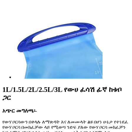
1L/1.5L/2L/2.5L/3L የውሀ ፈሳሽ ፊኛ ከቱቦ
ጋር
አጭር መግለጫ፡-
የውሃ ቦርሳውን በቀላሉ ለማጽዳት እና ለመሙላት ልዩ በሆነ ሁኔታ የተነደፈ
የውሃ ቦርሳ በመክፈቻው ላይ የሚወጣ ንድፍ ያለው የውሃ ቦርሳ መክፈቻን