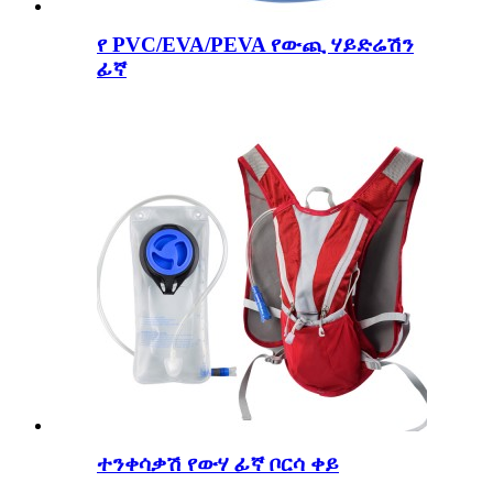
የ PVC/EVA/PEVA የውጪ ሃይድሬሽን
ፊኛ
ተንቀሳቃሽ የውሃ ፊኛ ቦርሳ ቀይ