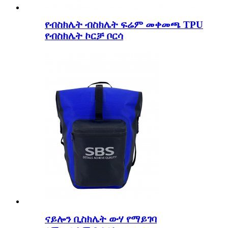
የብስክሌት ብስክሌት ፍሬም መቀመጫ TPU
የብስክሌት ኮርቻ ቦርሳ
ናይሎን ቢስክሌት ውሃ የማይገባ