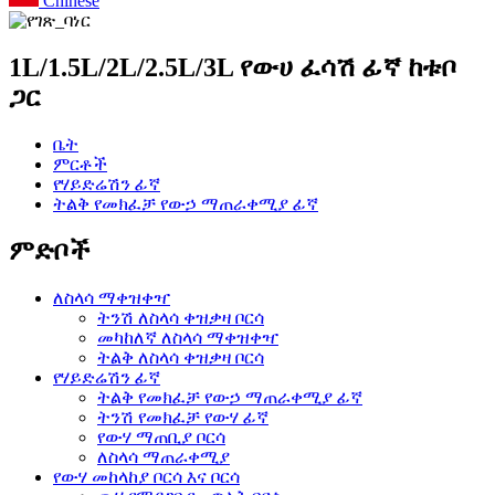
Chinese
1L/1.5L/2L/2.5L/3L የውሀ ፈሳሽ ፊኛ ከቱቦ
ጋር
ቤት
ምርቶች
የሃይድሬሽን ፊኛ
ትልቅ የመክፈቻ የውኃ ማጠራቀሚያ ፊኛ
ምድቦች
ለስላሳ ማቀዝቀዣ
ትንሽ ለስላሳ ቀዝቃዛ ቦርሳ
መካከለኛ ለስላሳ ማቀዝቀዣ
ትልቅ ለስላሳ ቀዝቃዛ ቦርሳ
የሃይድሬሽን ፊኛ
ትልቅ የመክፈቻ የውኃ ማጠራቀሚያ ፊኛ
ትንሽ የመክፈቻ የውሃ ፊኛ
የውሃ ማጠቢያ ቦርሳ
ለስላሳ ማጠራቀሚያ
የውሃ መከላከያ ቦርሳ እና ቦርሳ