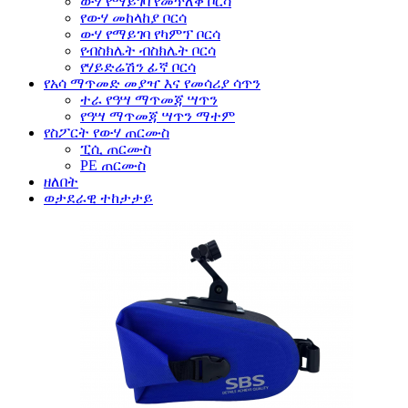
ውሃ የማይገባ የመጥለቅ ቦርሳ
የውሃ መከላከያ ቦርሳ
ውሃ የማይገባ የካምፕ ቦርሳ
የብስክሌት ብስክሌት ቦርሳ
የሃይድሬሽን ፊኛ ቦርሳ
የአሳ ማጥመድ መያዣ እና የመሳሪያ ሳጥን
ተራ የዓሣ ማጥመጃ ሣጥን
የዓሣ ማጥመጃ ሣጥን ማተም
የስፖርት የውሃ ጠርሙስ
ፒሲ ጠርሙስ
PE ጠርሙስ
ዘለበት
ወታደራዊ ተከታታይ