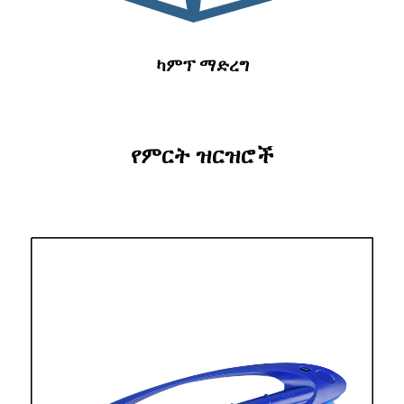
ካምፕ ማድረግ
የምርት ዝርዝሮች