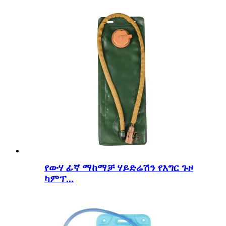
የውሃ ፊኛ ማከማቻ ሃይድሬሽን የእግር ጉዞ
ካምፕ...