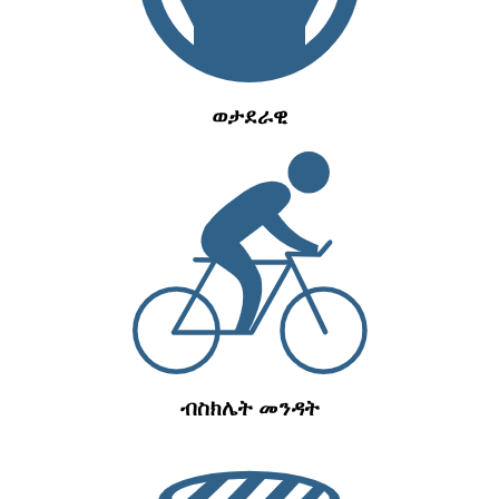
ወታደራዊ
ብስክሌት መንዳት