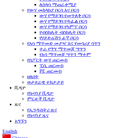
ለስላሳ ማጠራቀሚያ
የውሃ መከላከያ ቦርሳ እና ቦርሳ
ውሃ የማይገባ የመጥለቅ ቦርሳ
ውሃ የማይገባ የዱፌል ቦርሳ
ውሃ የማይገባ የካምፕ ቦርሳ
የብስክሌት ብስክሌት ቦርሳ
የሃይድሬሽን ፊኛ ቦርሳ
የአሳ ማጥመድ መያዣ እና የመሳሪያ ሳጥን
ተራ የዓሣ ማጥመጃ ሣጥን
የአሳ ማጥመጃ ሣጥን ማተም
የስፖርት ውሃ ጠርሙስ
ፒሲ ጠርሙስ
PE ጠርሙስ
ዘለበት
ወታደራዊ ተከታታይ
ቪዲዮ
የኩባንያ ቪዲዮ
ምርቶች ቪዲዮ
ዜና
የኢንዱስትሪ ዜና
የኩባንያ ዜና
አግኙን
English