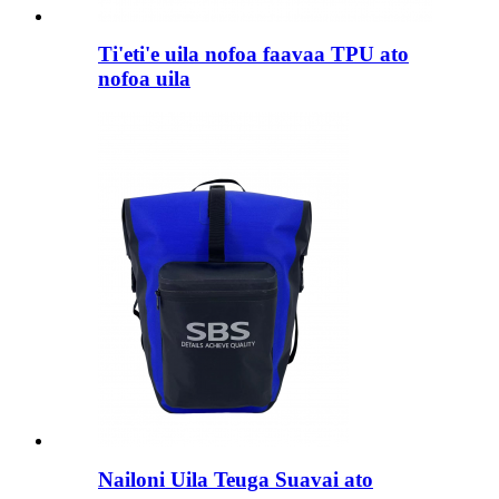
Ti'eti'e uila nofoa faavaa TPU ato
nofoa uila
Nailoni Uila Teuga Suavai ato