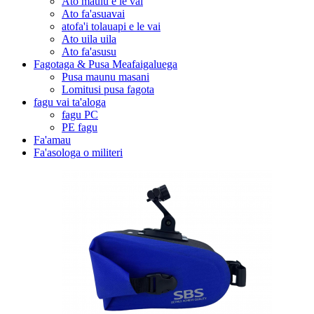
Ato maulu e le vai
Ato fa'asuavai
atofa'i tolauapi e le vai
Ato uila uila
Ato fa'asusu
Fagotaga & Pusa Meafaigaluega
Pusa maunu masani
Lomitusi pusa fagota
fagu vai ta'aloga
fagu PC
PE fagu
Fa'amau
Fa'asologa o militeri