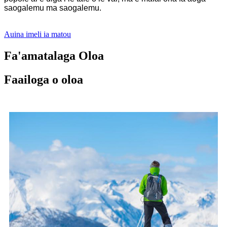
saogalemu ma saogalemu.
Auina imeli ia matou
Fa'amatalaga Oloa
Faailoga o oloa