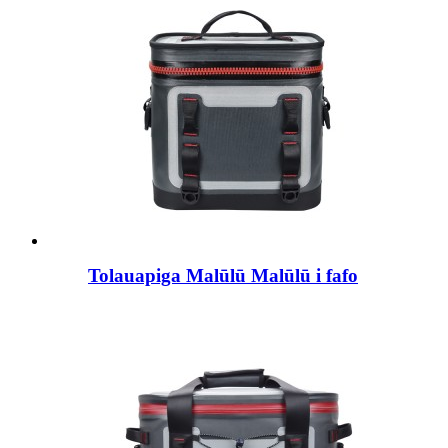
Tolauapiga Malūlū Malūlū i fafo