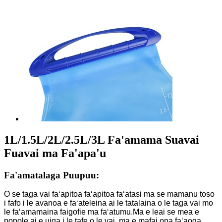
1L/1.5L/2L/2.5L/3L Fa'amama Suavai
Fuavai ma Fa'apa'u
Fa'amatalaga Puupuu:
O se taga vai faʻapitoa faʻapitoa faʻatasi ma se mamanu toso
i fafo i le avanoa e faʻateleina ai le tatalaina o le taga vai mo
le faʻamamaina faigofie ma faʻatumu.Ma e leai se mea e
popole ai e uiga i le tafe o le vai, ma e mafai ona faʻaoga