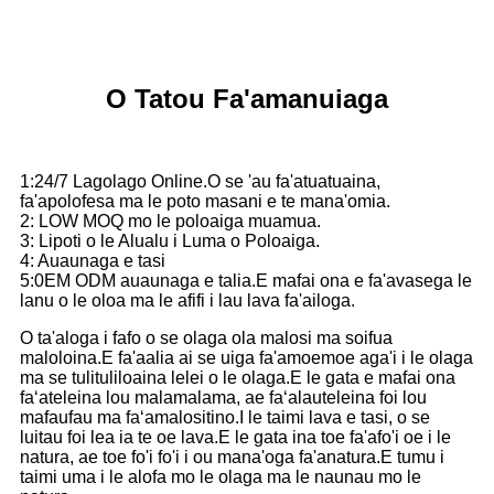
O Tatou Fa'amanuiaga
1:24/7 Lagolago Online.O se 'au fa'atuatuaina,
fa'apolofesa ma le poto masani e te mana'omia.
2: LOW MOQ mo le poloaiga muamua.
3: Lipoti o le Alualu i Luma o Poloaiga.
4: Auaunaga e tasi
5:0EM ODM auaunaga e talia.E mafai ona e fa'avasega le
lanu o le oloa ma le afifi i lau lava fa'ailoga.
O ta'aloga i fafo o se olaga ola malosi ma soifua
maloloina.E fa'aalia ai se uiga fa'amoemoe aga'i i le olaga
ma se tulituliloaina lelei o le olaga.E le gata e mafai ona
faʻateleina lou malamalama, ae faʻalauteleina foi lou
mafaufau ma faʻamalositino.I le taimi lava e tasi, o se
luitau foi lea ia te oe lava.E le gata ina toe fa'afo'i oe i le
natura, ae toe fo'i fo'i i ou mana'oga fa'anatura.E tumu i
taimi uma i le alofa mo le olaga ma le naunau mo le