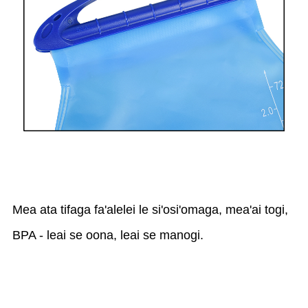
Mea ata tifaga fa'alelei le si'osi'omaga, mea'ai togi,
BPA - leai se oona, leai se manogi.