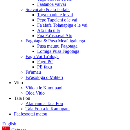
Faatanoa vaivai
Suavai ato & ato faafafa
Taga maulu e le vai
Pepe Tapeleni e le vai
Fa'afafa Tolauapiga e le vai
Ato uila uila
Fua Fa'asuavai Ato
Fagotaga & Pusa Meafaigaluega
Pusa maunu Fagotaga
Lomiga Pusa Fagotaga
Fagu Vai Ta'aloga
Fagu PC
PE fagu
Fa'amau
Fa'asologa o Militeri
Vitio
Vitio a le Kamupani
Oloa Vitio
Tala Fou
Alamanuia Tala Fou
Tala Fou a le Kamupani
Faafesootai matou
English