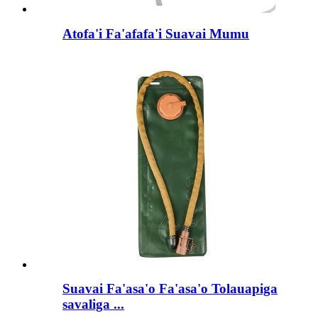
Atofa'i Fa'afafa'i Suavai Mumu
Suavai Fa'asa'o Fa'asa'o Tolauapiga
savaliga ...