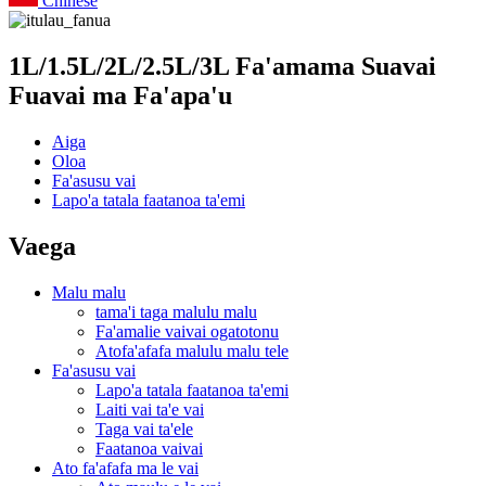
Chinese
1L/1.5L/2L/2.5L/3L Fa'amama Suavai
Fuavai ma Fa'apa'u
Aiga
Oloa
Fa'asusu vai
Lapo'a tatala faatanoa ta'emi
Vaega
Malu malu
tama'i taga malulu malu
Fa'amalie vaivai ogatotonu
Atofa'afafa malulu malu tele
Fa'asusu vai
Lapo'a tatala faatanoa ta'emi
Laiti vai ta'e vai
Taga vai ta'ele
Faatanoa vaivai
Ato fa'afafa ma le vai