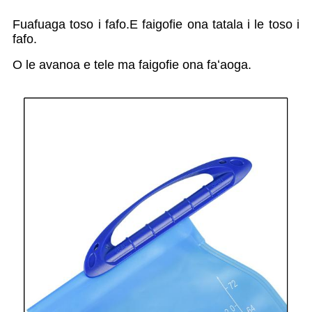
Fuafuaga toso i fafo.E faigofie ona tatala i le toso i
fafo.
O le avanoa e tele ma faigofie ona faʻaoga.