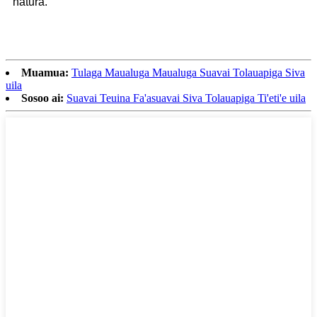
natura.
Muamua:
Tulaga Maualuga Maualuga Suavai Tolauapiga Siva
uila
Sosoo ai:
Suavai Teuina Fa'asuavai Siva Tolauapiga Ti'eti'e uila