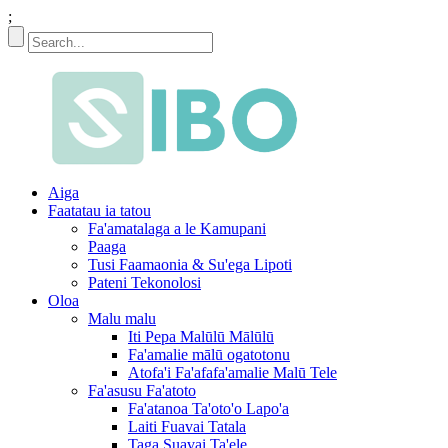
;
Aiga
Faatatau ia tatou
Fa'amatalaga a le Kamupani
Paaga
Tusi Faamaonia & Su'ega Lipoti
Pateni Tekonolosi
Oloa
Malu malu
Iti Pepa Malūlū Mālūlū
Fa'amalie mālū ogatotonu
Atofa'i Fa'afafa'amalie Malū Tele
Fa'asusu Fa'atoto
Fa'atanoa Ta'oto'o Lapo'a
Laiti Fuavai Tatala
Taga Suavai Ta'ele