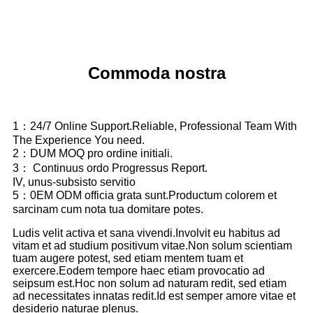
Commoda nostra
1：24/7 Online Support.Reliable, Professional Team With
The Experience You need.
2：DUM MOQ pro ordine initiali.
3： Continuus ordo Progressus Report.
IV, unus-subsisto servitio
5：0EM ODM officia grata sunt.Productum colorem et
sarcinam cum nota tua domitare potes.
Ludis velit activa et sana vivendi.Involvit eu habitus ad
vitam et ad studium positivum vitae.Non solum scientiam
tuam augere potest, sed etiam mentem tuam et
exercere.Eodem tempore haec etiam provocatio ad
seipsum est.Hoc non solum ad naturam redit, sed etiam
ad necessitates innatas redit.Id est semper amore vitae et
desiderio naturae plenus.