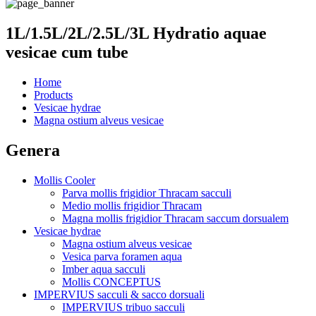
1L/1.5L/2L/2.5L/3L Hydratio aquae
vesicae cum tube
Home
Products
Vesicae hydrae
Magna ostium alveus vesicae
Genera
Mollis Cooler
Parva mollis frigidior Thracam sacculi
Medio mollis frigidior Thracam
Magna mollis frigidior Thracam saccum dorsualem
Vesicae hydrae
Magna ostium alveus vesicae
Vesica parva foramen aqua
Imber aqua sacculi
Mollis CONCEPTUS
IMPERVIUS sacculi & sacco dorsuali
IMPERVIUS tribuo sacculi