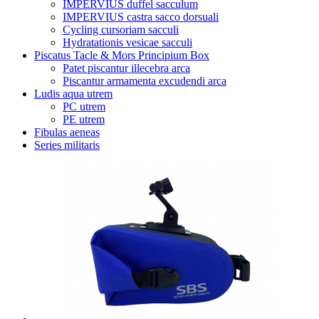
IMPERVIUS duffel sacculum
IMPERVIUS castra sacco dorsuali
Cycling cursoriam sacculi
Hydratationis vesicae sacculi
Piscatus Tacle & Mors Principium Box
Patet piscantur illecebra arca
Piscantur armamenta excudendi arca
Ludis aqua utrem
PC utrem
PE utrem
Fibulas aeneas
Series militaris