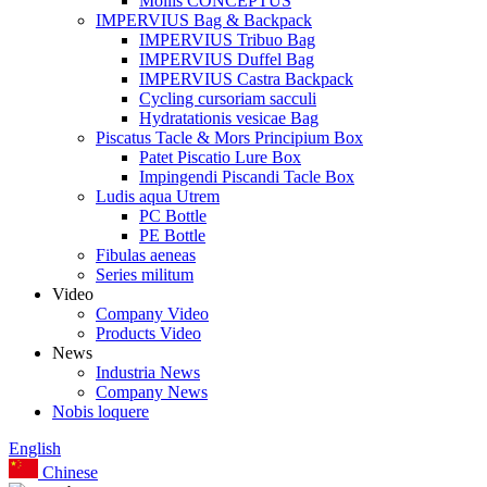
Mollis CONCEPTUS
IMPERVIUS Bag & Backpack
IMPERVIUS Tribuo Bag
IMPERVIUS Duffel Bag
IMPERVIUS Castra Backpack
Cycling cursoriam sacculi
Hydratationis vesicae Bag
Piscatus Tacle & Mors Principium Box
Patet Piscatio Lure Box
Impingendi Piscandi Tacle Box
Ludis aqua Utrem
PC Bottle
PE Bottle
Fibulas aeneas
Series militum
Video
Company Video
Products Video
News
Industria News
Company News
Nobis loquere
English
Chinese