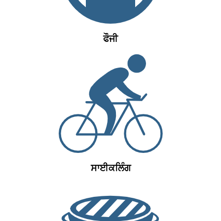
ਫੌਜੀ
ਸਾਈਕਲਿੰਗ