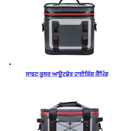
ਸਾਫਟ ਕੂਲਰ ਆਊਟਡੋਰ ਹਾਈਕਿੰਗ ਕੈਂਪਿੰਗ