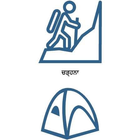
ਚੜ੍ਹਨਾ