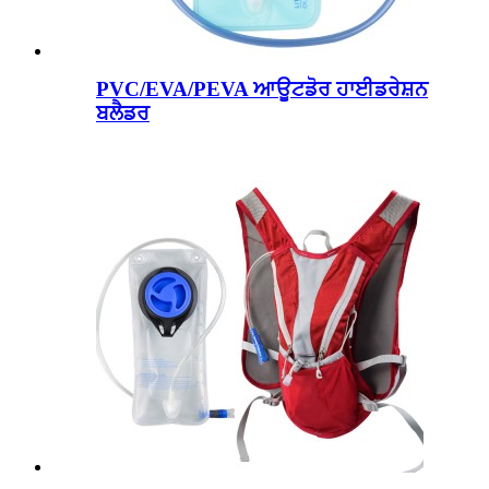
PVC/EVA/PEVA ਆਊਟਡੋਰ ਹਾਈਡਰੇਸ਼ਨ
ਬਲੈਡਰ