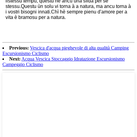
listessu tempu, questu hè ancu una sfida per sè
stessu.Questu ùn solu vi torna à a natura, ma ancu torna à
i vostri bisogni innati.Chì hè sempre pienu d'amore per a
vita è bramosu per a natura.
Previous:
Vescica d'acqua pieghevole di alta qualità Camping
Escursionismo Ciclismo
Next:
Acqua Vescica Stoccaggio Idratazione Escursionismo
Campeggio Ciclismo