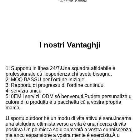
I nostri Vantaghji
1: Supportu in linea 24/7.Una squadra affidabile è
prufessiunale cù l'esperienza chì avete bisognu.
2: MOQ BASSU per l'ordine iniziale.
3: Rapportu di prugressu di l'ordine cuntinuu.
4: serviziu unicu
5: 0EM I servizii ODM sò benvenuti.Pudete persunalizà u
culore di u produttu è u pacchettu cù a vostra propria
marca.
U sportu outdoor hè un modu di vita attivu è sanu.Incarna
una attitudine ottimista versu a vita è una ricerca di vita
positiva.Ùn pò micca solu aumentà a vostra cunniscenza,
ma ancu espansione a vostra mente è eserciziu.À u