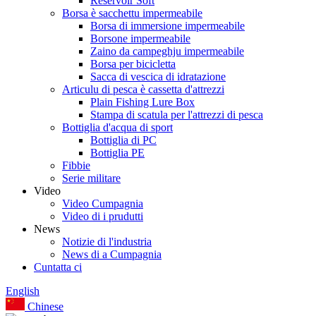
Reservoir Soft
Borsa è sacchettu impermeabile
Borsa di immersione impermeabile
Borsone impermeabile
Zaino da campeghju impermeabile
Borsa per bicicletta
Sacca di vescica di idratazione
Articulu di pesca è cassetta d'attrezzi
Plain Fishing Lure Box
Stampa di scatula per l'attrezzi di pesca
Bottiglia d'acqua di sport
Bottiglia di PC
Bottiglia PE
Fibbie
Serie militare
Video
Video Cumpagnia
Video di i prudutti
News
Notizie di l'industria
News di a Cumpagnia
Cuntatta ci
English
Chinese