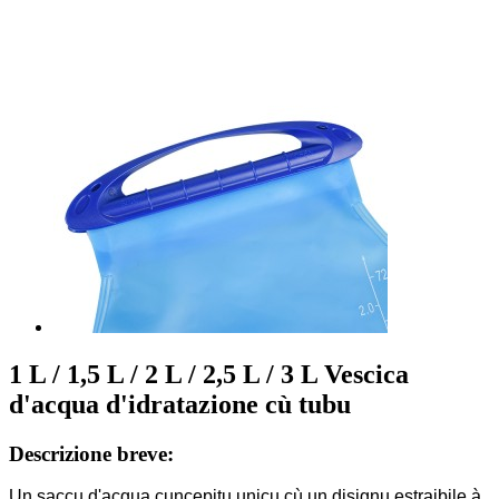
1 L / 1,5 L / 2 L / 2,5 L / 3 L Vescica
d'acqua d'idratazione cù tubu
Descrizione breve:
Un saccu d'acqua cuncepitu unicu cù un disignu estraibile à