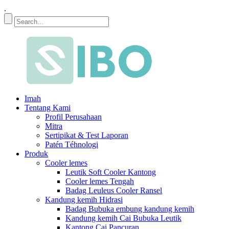
.
Imah
Tentang Kami
Profil Perusahaan
Mitra
Sertipikat & Test Laporan
Patén Téhnologi
Produk
Cooler lemes
Leutik Soft Cooler Kantong
Cooler lemes Tengah
Badag Leuleus Cooler Ransel
Kandung kemih Hidrasi
Badag Bubuka embung kandung kemih
Kandung kemih Cai Bubuka Leutik
Kantong Cai Pancuran