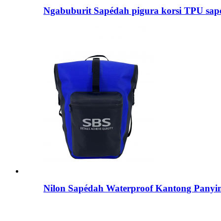
Ngabuburit Sapédah pigura korsi TPU sap
Nilon Sapédah Waterproof Kantong Pany