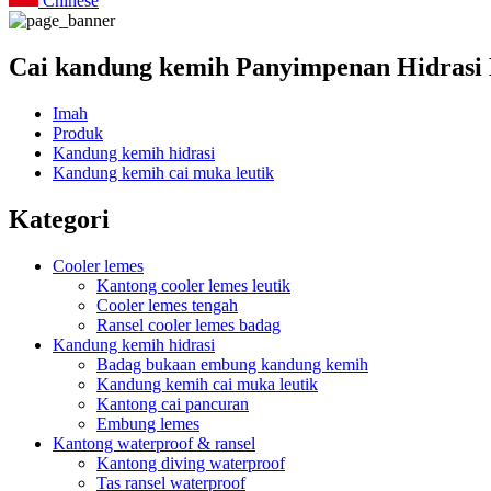
Chinese
Cai kandung kemih Panyimpenan Hidrasi 
Imah
Produk
Kandung kemih hidrasi
Kandung kemih cai muka leutik
Kategori
Cooler lemes
Kantong cooler lemes leutik
Cooler lemes tengah
Ransel cooler lemes badag
Kandung kemih hidrasi
Badag bukaan embung kandung kemih
Kandung kemih cai muka leutik
Kantong cai pancuran
Embung lemes
Kantong waterproof & ransel
Kantong diving waterproof
Tas ransel waterproof