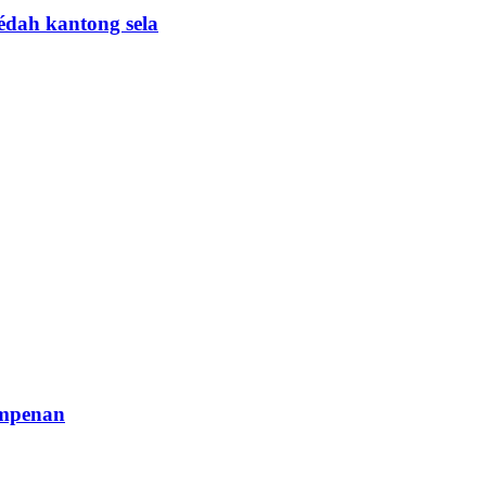
édah kantong sela
impenan