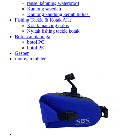
ransel kémping waterproof
Kantong sapédah
Kantong kandung kemih hidrasi
Fishing Tackle & Kotak Alat
Kotak mancing polos
Nyitak fishing tackle kotak
Botol cai olahraga
botol PC
botol PE
Gesper
runtuyan militér