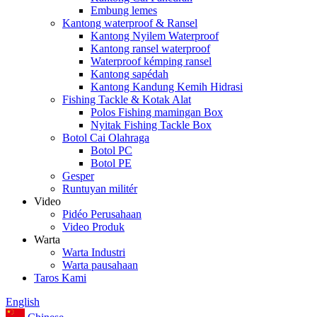
Embung lemes
Kantong waterproof & Ransel
Kantong Nyilem Waterproof
Kantong ransel waterproof
Waterproof kémping ransel
Kantong sapédah
Kantong Kandung Kemih Hidrasi
Fishing Tackle & Kotak Alat
Polos Fishing mamingan Box
Nyitak Fishing Tackle Box
Botol Cai Olahraga
Botol PC
Botol PE
Gesper
Runtuyan militér
Video
Pidéo Perusahaan
Video Produk
Warta
Warta Industri
Warta pausahaan
Taros Kami
English