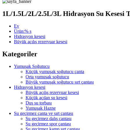
1L/1.5L/2L/2.5L/3L Hidrasyon Su Kesesi 
Ev
Ürün:% s
Hidrasyon kesesi
Büyük açılış rezervuar kesesi
Kategoriler
Yumuşak Soğutucu
Küçük yumuşak soğutucu çanta
Orta yumuşak soğutucu
Büyük yumuşak soğutucu sırt çantası
Hidrasyon kesesi
Büyük açılış rezervuar kesesi
Küçük açılan su kesesi
Duş su torbası
Yumuşak Hazne
Su geçirmez çanta ve sırt çantası
Su geçirmez dalış çantası
Su geçirmez spor çantası
Su geçirmez kamp sırt çantası