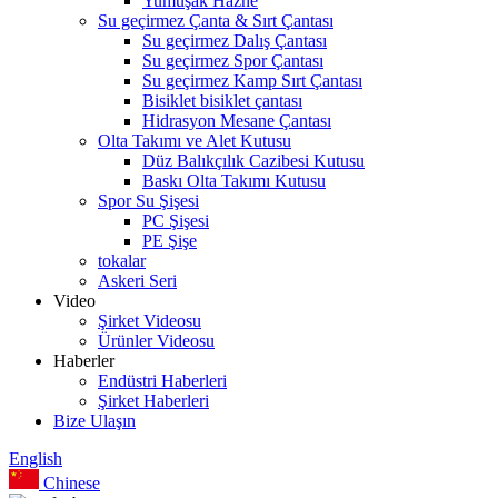
Yumuşak Hazne
Su geçirmez Çanta & Sırt Çantası
Su geçirmez Dalış Çantası
Su geçirmez Spor Çantası
Su geçirmez Kamp Sırt Çantası
Bisiklet bisiklet çantası
Hidrasyon Mesane Çantası
Olta Takımı ve Alet Kutusu
Düz Balıkçılık Cazibesi Kutusu
Baskı Olta Takımı Kutusu
Spor Su Şişesi
PC Şişesi
PE Şişe
tokalar
Askeri Seri
Video
Şirket Videosu
Ürünler Videosu
Haberler
Endüstri Haberleri
Şirket Haberleri
Bize Ulaşın
English
Chinese