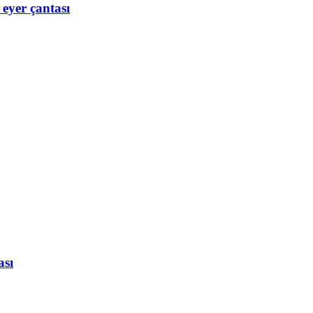
 eyer çantası
ası