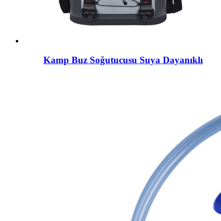
Kamp Buz Soğutucusu Suya Dayanıklı