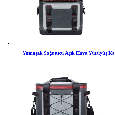
Yumuşak Soğutucu Açık Hava Yürüyüş K