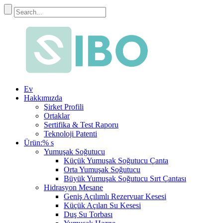
Ev
Hakkımızda
Şirket Profili
Ortaklar
Sertifika & Test Raporu
Teknoloji Patenti
Ürün:% s
Yumuşak Soğutucu
Küçük Yumuşak Soğutucu Çanta
Orta Yumuşak Soğutucu
Büyük Yumuşak Soğutucu Sırt Çantası
Hidrasyon Mesane
Geniş Açılımlı Rezervuar Kesesi
Küçük Açılan Su Kesesi
Duş Su Torbası