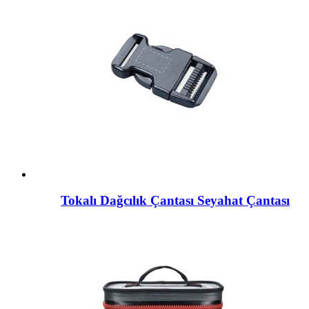
Tokalı Dağcılık Çantası Seyahat Çantası