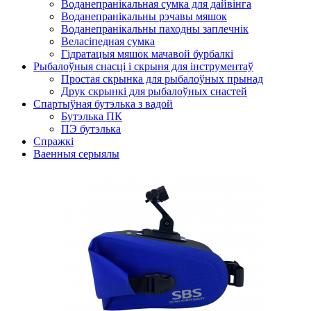
Воданепранікальная сумка для дайвінга
Воданепранікальны рэчавы мяшок
Воданепранікальны паходны заплечнік
Веласіпедная сумка
Гідратацыя мяшок мачавой бурбалкі
Рыбалоўныя снасці і скрыня для інструментаў
Простая скрынка для рыбалоўных прынад
Друк скрынкі для рыбалоўных снастей
Спартыўная бутэлька з вадой
Бутэлька ПК
ПЭ бутэлька
Спражкі
Ваенныя серыялы