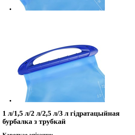
1 л/1,5 л/2 л/2,5 л/3 л гідратацыйная
бурбалка з трубкай
Кароткае апісанне: