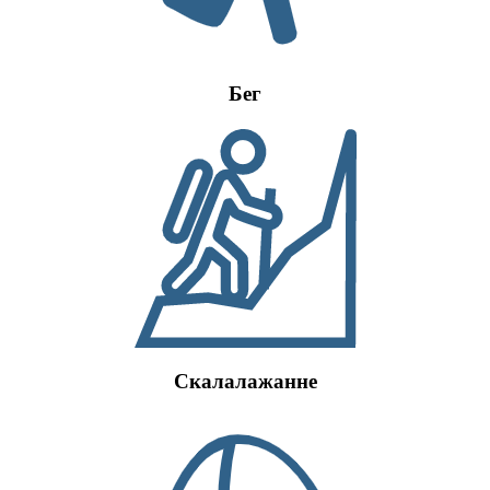
Бег
Скалалажанне