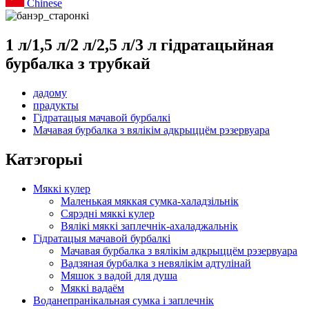
Chinese
1 л/1,5 л/2 л/2,5 л/3 л гідратацыйная
бурбалка з трубкай
дадому
прадукты
Гідратацыя мачавой бурбалкі
Мачавая бурбалка з вялікім адкрыццём рэзервуара
Катэгорыі
Мяккі кулер
Маленькая мяккая сумка-халадзільнік
Сярэдні мяккі кулер
Вялікі мяккі заплечнік-ахаладжальнік
Гідратацыя мачавой бурбалкі
Мачавая бурбалка з вялікім адкрыццём рэзервуара
Вадзяная бурбалка з невялікім адтулінай
Мяшок з вадой для душа
Мяккі вадаём
Воданепранікальная сумка і заплечнік