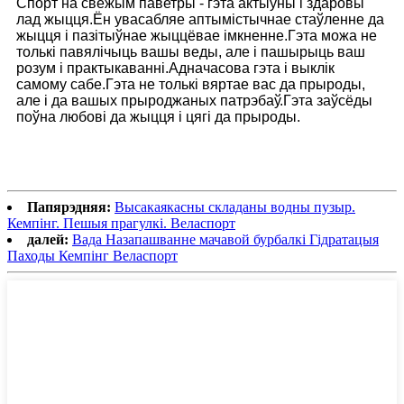
Спорт на свежым паветры - гэта актыўны і здаровы
лад жыцця.Ён увасабляе аптымістычнае стаўленне да
жыцця і пазітыўнае жыццёвае імкненне.Гэта можа не
толькі павялічыць вашы веды, але і пашырыць ваш
розум і практыкаванні.Адначасова гэта і выклік
самому сабе.Гэта не толькі вяртае вас да прыроды,
але і да вашых прыроджаных патрэбаў.Гэта заўсёды
поўна любові да жыцця і цягі да прыроды.
Папярэдняя:
Высакаякасны складаны водны пузыр.
Кемпінг. Пешыя прагулкі. Веласпорт
далей:
Вада Назапашванне мачавой бурбалкі Гідратацыя
Паходы Кемпінг Веласпорт