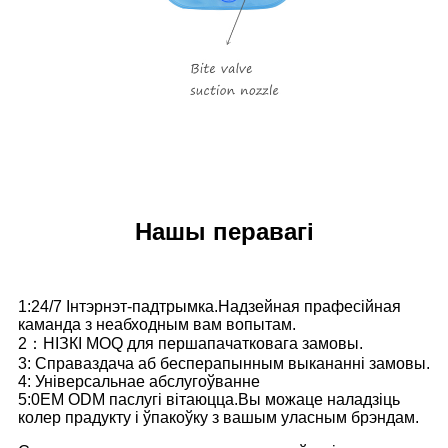
Нашы перавагі
1:24/7 Інтэрнэт-падтрымка.Надзейная прафесійная
каманда з неабходным вам вопытам.
2：НІЗКІ MOQ для першапачатковага замовы.
3: Справаздача аб бесперапынным выкананні замовы.
4: Універсальнае абслугоўванне
5:0EM ODM паслугі вітаюцца.Вы можаце наладзіць
колер прадукту і ўпакоўку з вашым уласным брэндам.