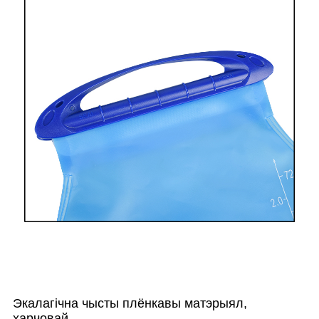
Экалагічна чысты плёнкавы матэрыял,
харчовай,