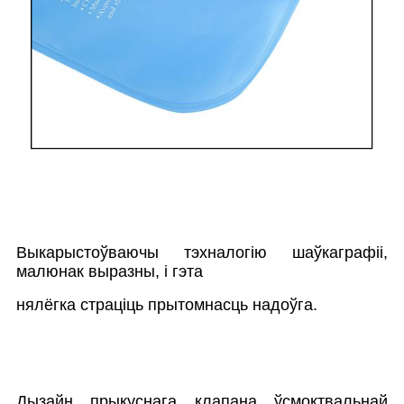
Выкарыстоўваючы тэхналогію шаўкаграфіі,
малюнак выразны, і гэта
нялёгка страціць прытомнасць надоўга.
Дызайн прыкуснага клапана ўсмоктвальнай