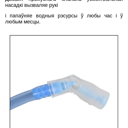
насадкі вызваляе рукі
і папаўняе водныя рэсурсы ў любы час і ў
любым месцы.