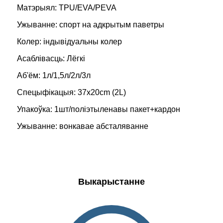
Матэрыял: TPU/EVA/PEVA
Ужыванне: спорт на адкрытым паветры
Колер: індывідуальны колер
Асаблівасць: Лёгкі
Аб'ём: 1л/1,5л/2л/3л
Спецыфікацыя: 37x20cm (2L)
Упакоўка: 1шт/поліэтыленавы пакет+кардон
Ужыванне: вонкавае абсталяванне
Выкарыстанне