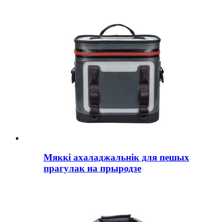
Мяккі ахаладжальнік для пешых
прагулак на прыродзе