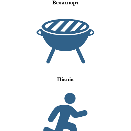
Веласпорт
Пікнік