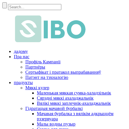
дадому
Пра нас
Профіль Кампаніі
Партнёры
Сертыфікат і пратакол выпрабаванняў
Патэнт на тэхналогію
прадукты
Мяккі кулер
Маленькая мяккая сумка-халадзільнік
Сярэдні мяккі ахаладжальнік
Вялікі мяккі заплечнік-ахаладжальнік
Гідратацыя мачавой бурбалкі
Мачавая бурбалка з вялікім адкрыццём
рэзервуара
Малы водны пузыр