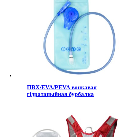
ПВХ/EVA/PEVA вонкавая
гідратацыйная бурбалка