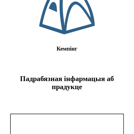
Кемпінг
Падрабязная інфармацыя аб
прадукце