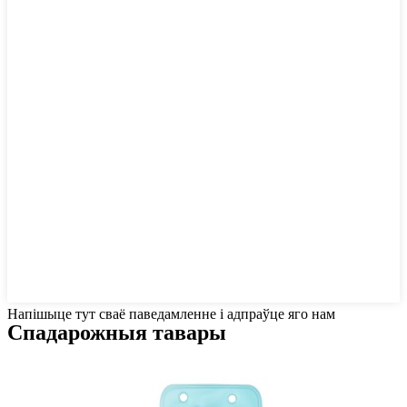
Напішыце тут сваё паведамленне і адпраўце яго нам
Спадарожныя тавары