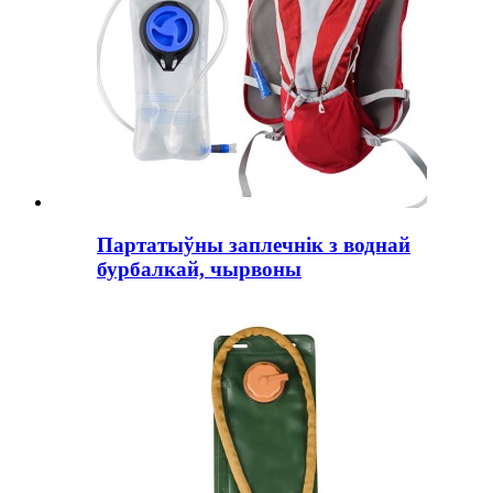
Партатыўны заплечнік з воднай
бурбалкай, чырвоны