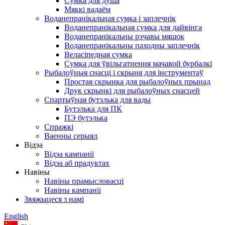
Сумка для душа
Мяккі вадаём
Воданепранікальная сумка і заплечнік
Воданепранікальная сумка для дайвінга
Воданепранікальны рэчавы мяшок
Воданепранікальны паходны заплечнік
Веласіпедная сумка
Сумка для ўвільгатнення мачавой бурбалкі
Рыбалоўныя снасці і скрыня для інструментаў
Простая скрынка для рыбалоўных прынад
Друк скрынкі для рыбалоўных снасцей
Спартыўная бутэлька для вады
Бутэлька для ПК
ПЭ бутэлька
Спражкі
Ваенны серыял
Відэа
Відэа кампаніі
Відэа аб прадуктах
Навіны
Навіны прамысловасці
Навіны кампаніі
Звяжыцеся з намі
English