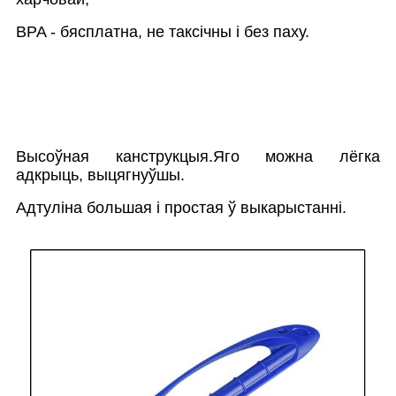
BPA - бясплатна, не таксічны і без паху.
Высоўная канструкцыя.Яго можна лёгка
адкрыць, выцягнуўшы.
Адтуліна большая і простая ў выкарыстанні.