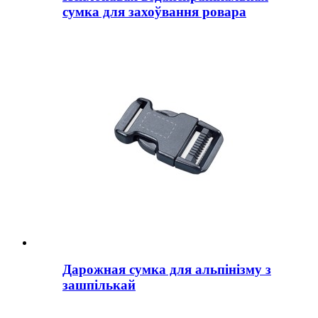
сумка для захоўвання ровара
Дарожная сумка для альпінізму з
зашпількай