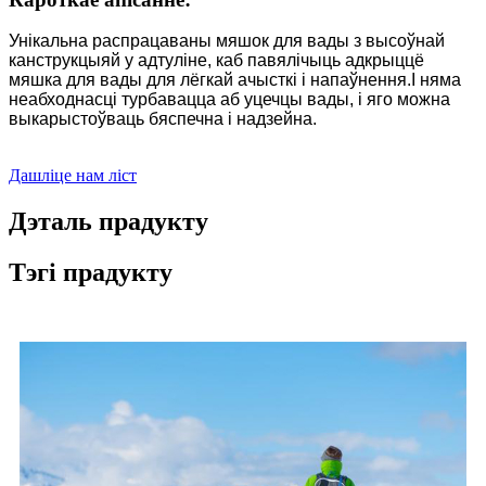
Унікальна распрацаваны мяшок для вады з высоўнай
канструкцыяй у адтуліне, каб павялічыць адкрыццё
мяшка для вады для лёгкай ачысткі і напаўнення.І няма
неабходнасці турбавацца аб уцечцы вады, і яго можна
выкарыстоўваць бяспечна і надзейна.
Дашліце нам ліст
Дэталь прадукту
Тэгі прадукту