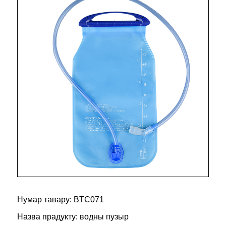
Нумар тавару: BTC071
Назва прадукту: водны пузыр