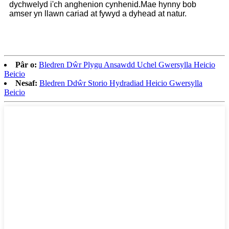
dychwelyd i'ch anghenion cynhenid.Mae hynny bob
amser yn llawn cariad at fywyd a dyhead at natur.
Pâr o:
Bledren Dŵr Plygu Ansawdd Uchel Gwersylla Heicio
Beicio
Nesaf:
Bledren Ddŵr Storio Hydradiad Heicio Gwersylla
Beicio