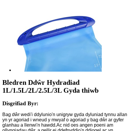
Bledren Ddŵr Hydradiad
1L/1.5L/2L/2.5L/3L Gyda thiwb
Disgrifiad Byr:
Bag dŵr wedi'i ddylunio'n unigryw gyda dyluniad tynnu allan
yn yr agoriad i wneud y mwyaf o agoriad y bag dŵr ar gyfer
glanhau a llenwi'n hawdd.Ac nid oes angen poeni am
ollyngiadau dŵr, a gellir ei ddefnyddio'n ddiogel ac yn