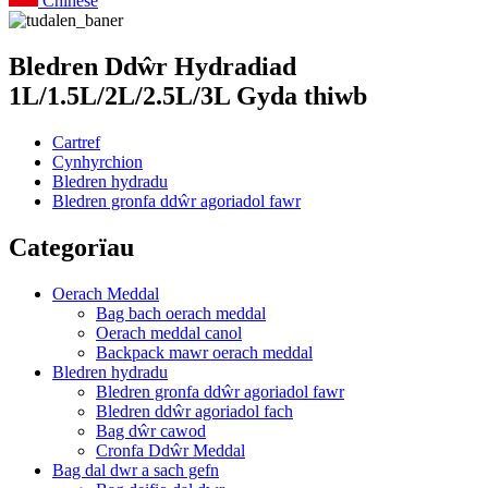
Chinese
Bledren Ddŵr Hydradiad
1L/1.5L/2L/2.5L/3L Gyda thiwb
Cartref
Cynhyrchion
Bledren hydradu
Bledren gronfa ddŵr agoriadol fawr
Categorïau
Oerach Meddal
Bag bach oerach meddal
Oerach meddal canol
Backpack mawr oerach meddal
Bledren hydradu
Bledren gronfa ddŵr agoriadol fawr
Bledren ddŵr agoriadol fach
Bag dŵr cawod
Cronfa Ddŵr Meddal
Bag dal dwr a sach gefn