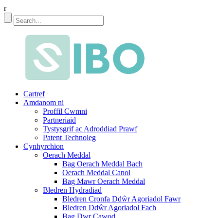
r
Cartref
Amdanom ni
Proffil Cwmni
Partneriaid
Tystysgrif ac Adroddiad Prawf
Patent Technoleg
Cynhyrchion
Oerach Meddal
Bag Oerach Meddal Bach
Oerach Meddal Canol
Bag Mawr Oerach Meddal
Bledren Hydradiad
Bledren Cronfa Ddŵr Agoriadol Fawr
Bledren Ddŵr Agoriadol Fach
Bag Dwr Cawod