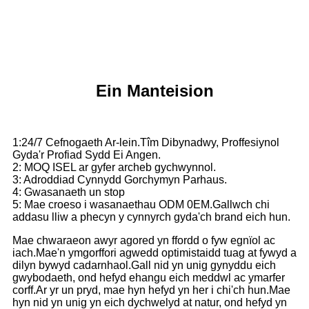
Ein Manteision
1:24/7 Cefnogaeth Ar-lein.Tîm Dibynadwy, Proffesiynol
Gyda'r Profiad Sydd Ei Angen.
2: MOQ ISEL ar gyfer archeb gychwynnol.
3: Adroddiad Cynnydd Gorchymyn Parhaus.
4: Gwasanaeth un stop
5: Mae croeso i wasanaethau ODM 0EM.Gallwch chi
addasu lliw a phecyn y cynnyrch gyda'ch brand eich hun.
Mae chwaraeon awyr agored yn ffordd o fyw egnïol ac
iach.Mae'n ymgorffori agwedd optimistaidd tuag at fywyd a
dilyn bywyd cadarnhaol.Gall nid yn unig gynyddu eich
gwybodaeth, ond hefyd ehangu eich meddwl ac ymarfer
corff.Ar yr un pryd, mae hyn hefyd yn her i chi'ch hun.Mae
hyn nid yn unig yn eich dychwelyd at natur, ond hefyd yn