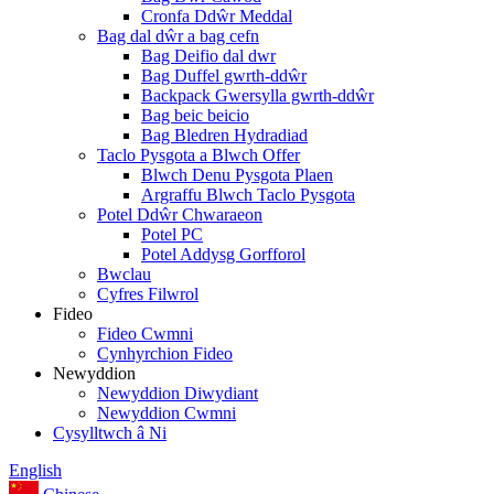
Cronfa Ddŵr Meddal
Bag dal dŵr a bag cefn
Bag Deifio dal dwr
Bag Duffel gwrth-ddŵr
Backpack Gwersylla gwrth-ddŵr
Bag beic beicio
Bag Bledren Hydradiad
Taclo Pysgota a Blwch Offer
Blwch Denu Pysgota Plaen
Argraffu Blwch Taclo Pysgota
Potel Ddŵr Chwaraeon
Potel PC
Potel Addysg Gorfforol
Bwclau
Cyfres Filwrol
Fideo
Fideo Cwmni
Cynhyrchion Fideo
Newyddion
Newyddion Diwydiant
Newyddion Cwmni
Cysylltwch â Ni
English