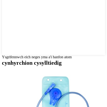
Ysgrifennwch eich neges yma a'i hanfon atom
cynhyrchion cysylltiedig