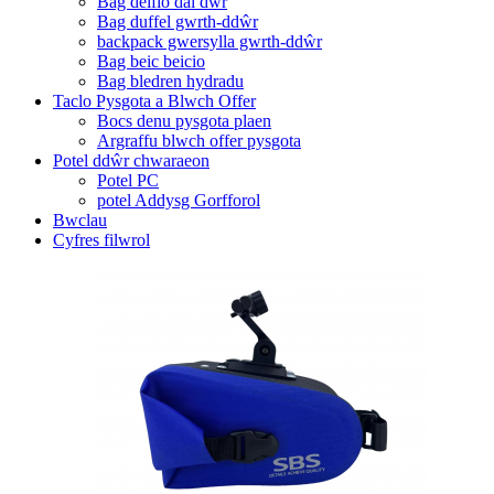
Bag deifio dal dwr
Bag duffel gwrth-ddŵr
backpack gwersylla gwrth-ddŵr
Bag beic beicio
Bag bledren hydradu
Taclo Pysgota a Blwch Offer
Bocs denu pysgota plaen
Argraffu blwch offer pysgota
Potel ddŵr chwaraeon
Potel PC
potel Addysg Gorfforol
Bwclau
Cyfres filwrol