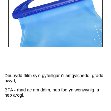
Deunydd ffilm sy'n gyfeillgar i'r amgylchedd, gradd
bwyd,
BPA - rhad ac am ddim, heb fod yn wenwynig, a
heb arogl.