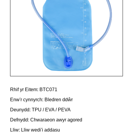
Rhif yr Eitem: BTC071
Enw'r cynnyrch: Bledren ddŵr
Deunydd: TPU / EVA / PEVA
Defnydd: Chwaraeon awyr agored
Lliw: Lliw wedi'i addasu