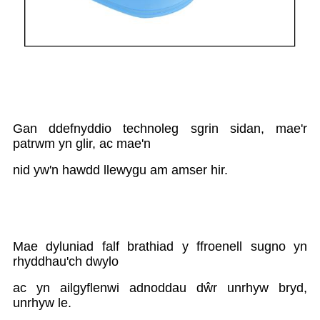
Gan ddefnyddio technoleg sgrin sidan, mae'r
patrwm yn glir, ac mae'n
nid yw'n hawdd llewygu am amser hir.
Mae dyluniad falf brathiad y ffroenell sugno yn
rhyddhau'ch dwylo
ac yn ailgyflenwi adnoddau dŵr unrhyw bryd,
unrhyw le.