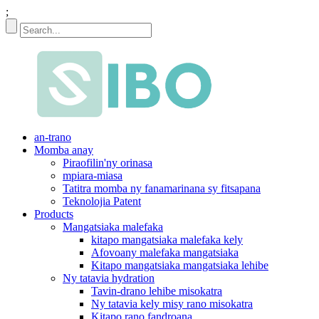
;
an-trano
Momba anay
Piraofilin'ny orinasa
mpiara-miasa
Tatitra momba ny fanamarinana sy fitsapana
Teknolojia Patent
Products
Mangatsiaka malefaka
kitapo mangatsiaka malefaka kely
Afovoany malefaka mangatsiaka
Kitapo mangatsiaka mangatsiaka lehibe
Ny tatavia hydration
Tavin-drano lehibe misokatra
Ny tatavia kely misy rano misokatra
Kitapo rano fandroana