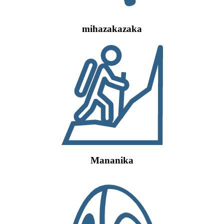
mihazakazaka
Mananika