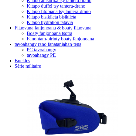
Kitapo antsitrika tsy tantera-drano
Kitapo duffel tsy tantera-drano
Kitapo fitobiana tsy tantera-drano
Kitapo bisikileta bisikileta
Kitapo hydration tatavia
Fitaovana fanjonoana & boaty fitaovana
Boaty fanjonoana tsotra
Fanontam-pirinty boaty fanjonoana
tavoahangy rano fanatanjahan-tena
PC tavoahangy
tavoahangy PE
Buckles
Série militaire