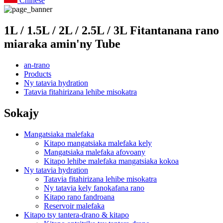
Chinese
1L / 1.5L / 2L / 2.5L / 3L Fitantanana rano
miaraka amin'ny Tube
an-trano
Products
Ny tatavia hydration
Tatavia fitahirizana lehibe misokatra
Sokajy
Mangatsiaka malefaka
Kitapo mangatsiaka malefaka kely
Mangatsiaka malefaka afovoany
Kitapo lehibe malefaka mangatsiaka kokoa
Ny tatavia hydration
Tatavia fitahirizana lehibe misokatra
Ny tatavia kely fanokafana rano
Kitapo rano fandroana
Reservoir malefaka
Kitapo tsy tantera-drano & kitapo