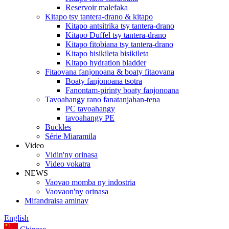
Reservoir malefaka
Kitapo tsy tantera-drano & kitapo
Kitapo antsitrika tsy tantera-drano
Kitapo Duffel tsy tantera-drano
Kitapo fitobiana tsy tantera-drano
Kitapo bisikileta bisikileta
Kitapo hydration bladder
Fitaovana fanjonoana & boaty fitaovana
Boaty fanjonoana tsotra
Fanontam-pirinty boaty fanjonoana
Tavoahangy rano fanatanjahan-tena
PC tavoahangy
tavoahangy PE
Buckles
Série Miaramila
Video
Vidin'ny orinasa
Video vokatra
NEWS
Vaovao momba ny indostria
Vaovaon'ny orinasa
Mifandraisa aminay
English