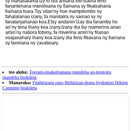
sy mahasalama.Izy io dia ahitana toe-tsaina feno
fanantenana manoloana ny fiainana sy fikatsahana
fiainana tsara.Tsy vitan'ny hoe mampitombo ny
fahalalanao izany, fa manitatra ny sainao sy ny
fanatanjahanao koa.Etsy andanin’izay dia fanamby ho
an’ny tena ihany koa izany.Izany dia tsy mamerina anao
amin'ny natiora fotsiny, fa miverina amin'ny filanao
voajanahary ihany koa.Izany dia feno fitiavana ny fiainana
sy faniriana ny zavaboary.
teo aloha:
Toeram-pisakafoanana mandeha an-tongotra
mandeha bisikileta
Manaraka:
Fitahirizana rano fitehirizan-drano hydration Hiking
Camping bisikileta