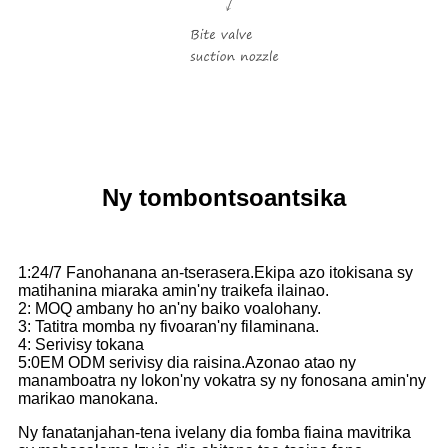
Ny tombontsoantsika
1:24/7 Fanohanana an-tserasera.Ekipa azo itokisana sy
matihanina miaraka amin'ny traikefa ilainao.
2: MOQ ambany ho an'ny baiko voalohany.
3: Tatitra momba ny fivoaran'ny filaminana.
4: Serivisy tokana
5:0EM ODM serivisy dia raisina.Azonao atao ny
manamboatra ny lokon'ny vokatra sy ny fonosana amin'ny
marikao manokana.
Ny fanatanjahan-tena ivelany dia fomba fiaina mavitrika