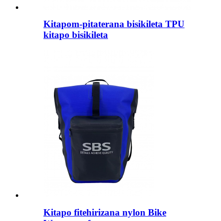
Kitapom-pitaterana bisikileta TPU
kitapo bisikileta
Kitapo fitehirizana nylon Bike