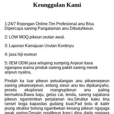
Keunggulan Kami
1:24/7 Rojongan Online.Tim Profesional anu Bisa
Dipercaya sareng Pangalaman anu Dibutuhkeun.
2: LOW MOQ pikeun urutan awal.
3: Laporan Kamajuan Urutan Kontinyu
4: jasa hiji-eureun
5: 0EM ODM jasa wilujeng sumping.Anjeun tiasa
ngaropea warna produk sareng pakét sareng merek
anjeun nyalira.
Pindah ka luar pikeun petualangan anu pikaresepeun
sareng pikaresepeun, entong sieun anu teu dipikanyaho,
prosés eksplorasi mangrupikeun anu paling
bermakna.Bawa baju, gelas cai, tenda, sareng sajabana
pikeun ngamimitian perjalanan ieu.Struktur kaku tina
ransel boga kapasitas gudang kuat.Pad bolu di kalér
jeung struktur bolong ngambekan kesang pikeun ngajaga
awak garing.Desain ngaitkeun konci dina dada ngajaga