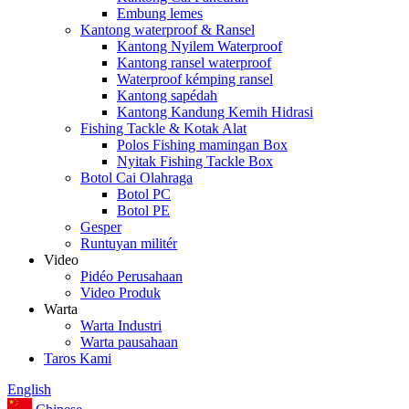
Embung lemes
Kantong waterproof & Ransel
Kantong Nyilem Waterproof
Kantong ransel waterproof
Waterproof kémping ransel
Kantong sapédah
Kantong Kandung Kemih Hidrasi
Fishing Tackle & Kotak Alat
Polos Fishing mamingan Box
Nyitak Fishing Tackle Box
Botol Cai Olahraga
Botol PC
Botol PE
Gesper
Runtuyan militér
Video
Pidéo Perusahaan
Video Produk
Warta
Warta Industri
Warta pausahaan
Taros Kami
English