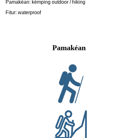
Pamakéan: kémping outdoor / hiking
Fitur: waterproof
Pamakéan