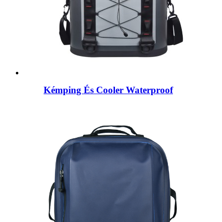
Kémping És Cooler Waterproof