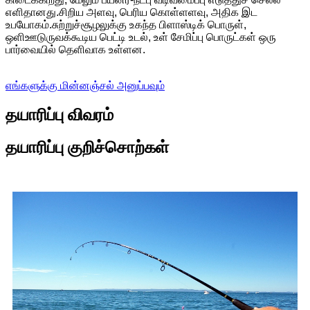
எளிதானது.சிறிய அளவு, பெரிய கொள்ளளவு, அதிக இட
உபயோகம்.சுற்றுச்சூழலுக்கு உகந்த பிளாஸ்டிக் பொருள்,
ஒளிஊடுருவக்கூடிய பெட்டி உடல், உள் சேமிப்பு பொருட்கள் ஒரு
பார்வையில் தெளிவாக உள்ளன.
எங்களுக்கு மின்னஞ்சல் அனுப்பவும்
தயாரிப்பு விவரம்
தயாரிப்பு குறிச்சொற்கள்