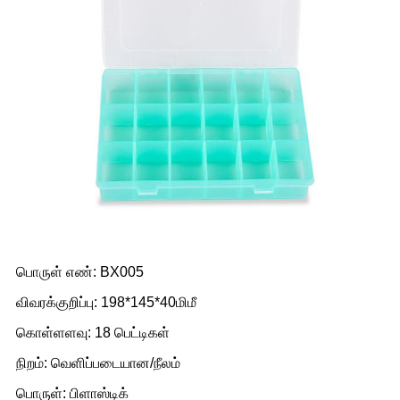
பொருள் எண்: BX005
விவரக்குறிப்பு: 198*145*40மிமீ
கொள்ளளவு: 18 பெட்டிகள்
நிறம்: வெளிப்படையான/நீலம்
பொருள்: பிளாஸ்டிக்