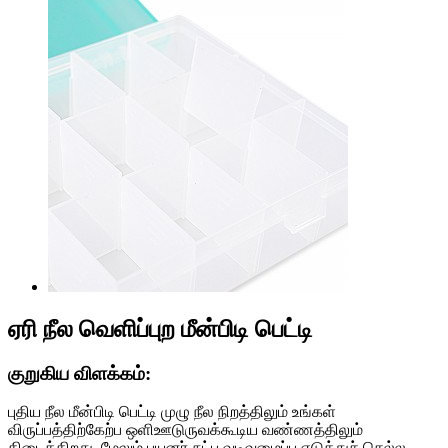
ஏரி நீல வெளிப்புற மீன்பிடி பெட்டி
குறுகிய விளக்கம்:
புதிய நீல மீன்பிடி பெட்டி முழு நீல நிறத்திலும் உங்கள்
விருப்பத்திற்கேற்ப ஒளிஊடுருவக்கூடிய வண்ணத்திலும்
கிடைக்கிறது, மேலும் பயனர்-நட்பு வடிவமைப்பு எடுத்துச் செல்ல