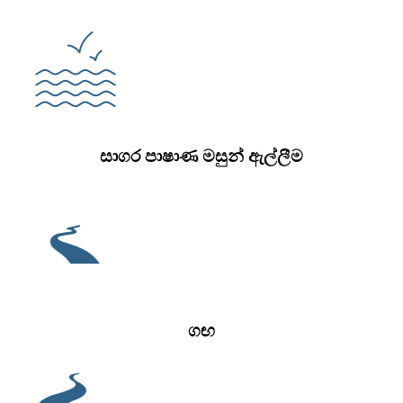
සාගර පාෂාණ මසුන් ඇල්ලීම
ගඟ