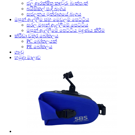
ජල ආරක්ෂිත කඳවුරු බැක්පැක්
බයිසිකල් පැදි බෑගය
සජලනය මුත්රාශයේ බෑගය
මසුන් ඇල්ලීම සහ මෙවලම් පෙට්ටිය
සරල මසුන් ඇල්ලීමේ පෙට්ටිය
මසුන් ඇල්ලීමේ පෙට්ටිය මුද්‍රණය කිරීම
ක්රීඩා වතුර බෝතලය
PC බෝතලයක්
PE බෝතලය
ගාංචු
හමුදා මාලාව