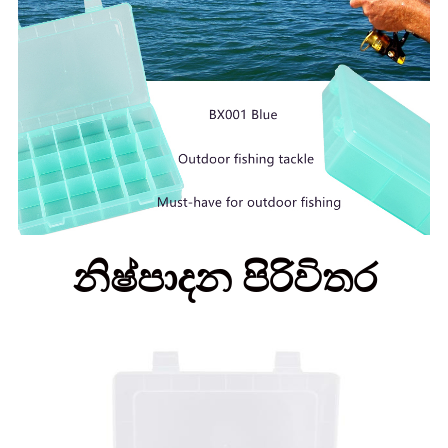
නිෂ්පාදන පිරිවිතර