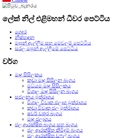
Chinese
ලේක් නිල් එළිමහන් ධීවර පෙට්ටිය
ගෙදර
නිෂ්පාදන
මසුන් ඇල්ලීම සහ මෙවලම් පෙට්ටිය
සරල මසුන් ඇල්ලීමේ පෙට්ටිය
වර්ග
මෘදු සිසිලකය
කුඩා මෘදු සිසිලන බෑගය
මධ්යම මෘදු සිසිලකය
විශාල මෘදු සිසිලන බෑගය
සජලනය මුත්රාශය
විශාල විවෘත ජලාශ මුත්රාශය
කුඩා විවෘත ජල මුත්රාශය
ෂවර් වතුර බෑගය
මෘදු ජලාශය
ජල ආරක්ෂිත බෑගය සහ බෑගය
ජල ආරක්ෂිත කිමිදුම් බෑගය
ජල ආරක්ෂිත ඩෆල් බෑගය