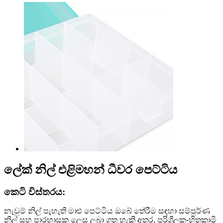
ලේක් නිල් එළිමහන් ධීවර පෙට්ටිය
කෙටි විස්තරය:
නැවුම් නිල් පැහැති මාළු පෙට්ටිය ඔබේ තේරීම සඳහා සම්පූර්ණ
නිල් සහ පාරභාසක ලෙස ලබා ගත හැකි අතර, පරිශීලක-හිතකාමී