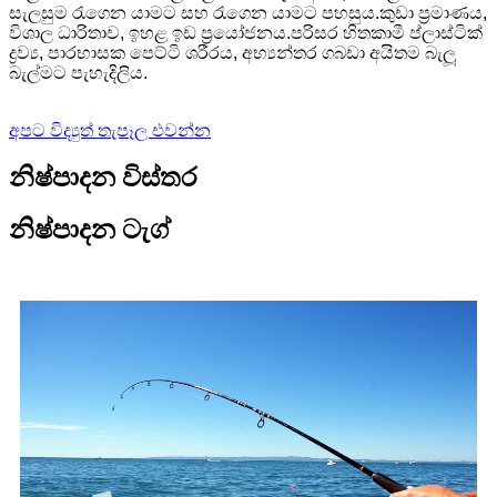
සැලසුම රැගෙන යාමට සහ රැගෙන යාමට පහසුය.කුඩා ප්‍රමාණය,
විශාල ධාරිතාව, ඉහළ ඉඩ ප්‍රයෝජනය.පරිසර හිතකාමී ප්ලාස්ටික්
ද්‍රව්‍ය, පාරභාසක පෙට්ටි ශරීරය, අභ්‍යන්තර ගබඩා අයිතම බැලූ
බැල්මට පැහැදිලිය.
අපට විද්‍යුත් තැපෑල එවන්න
නිෂ්පාදන විස්තර
නිෂ්පාදන ටැග්