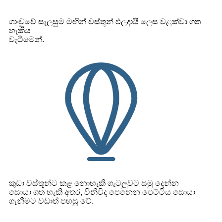
ගාංචුවේ සැලසුම මඟින් වස්තූන් ඵලදායී ලෙස වළක්වා ගත
හැකිය
වැටීමෙන්.
කුඩා වස්තූන්ට කළ නොහැකි ගැටලුවට සමු දෙන්න
සොයා ගත හැකි අතර, විනිවිද පෙනෙන පෙට්ටිය සොයා
ගැනීමට වඩාත් පහසු වේ.