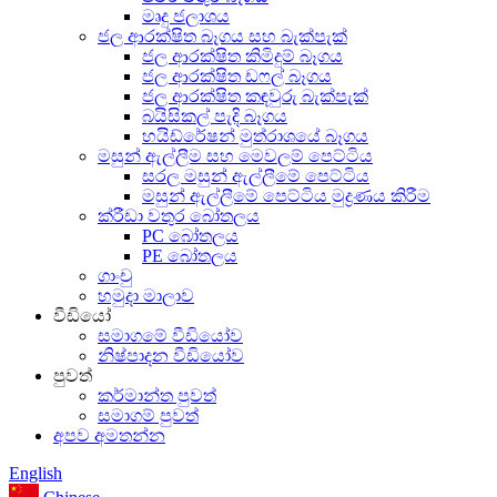
මෘදු ජලාශය
ජල ආරක්ෂිත බෑගය සහ බැක්පැක්
ජල ආරක්ෂිත කිමිදුම් බෑගය
ජල ආරක්ෂිත ඩෆල් බෑගය
ජල ආරක්ෂිත කඳවුරු බැක්පැක්
බයිසිකල් පැදි බෑගය
හයිඩ්රේෂන් මුත්රාශයේ බෑගය
මසුන් ඇල්ලීම සහ මෙවලම් පෙට්ටිය
සරල මසුන් ඇල්ලීමේ පෙට්ටිය
මසුන් ඇල්ලීමේ පෙට්ටිය මුද්‍රණය කිරීම
ක්රීඩා වතුර බෝතලය
PC බෝතලය
PE බෝතලය
ගාංචු
හමුදා මාලාව
වීඩියෝ
සමාගමේ වීඩියෝව
නිෂ්පාදන වීඩියෝව
පුවත්
කර්මාන්ත පුවත්
සමාගම් පුවත්
අපව අමතන්න
English