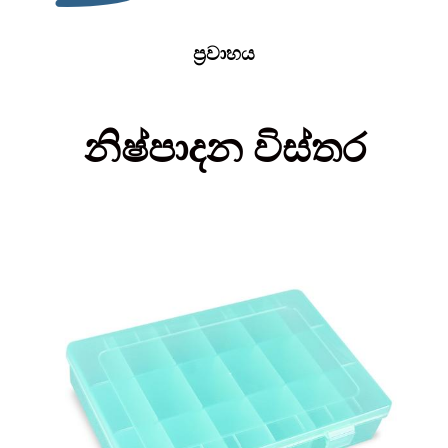
ප්‍රවාහය
නිෂ්පාදන විස්තර