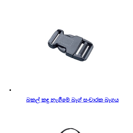
බකල් කඳු නැගීමේ බෑග් සංචාරක බෑගය