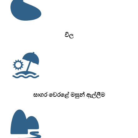
විල
සාගර වෙරළේ මසුන් ඇල්ලීම