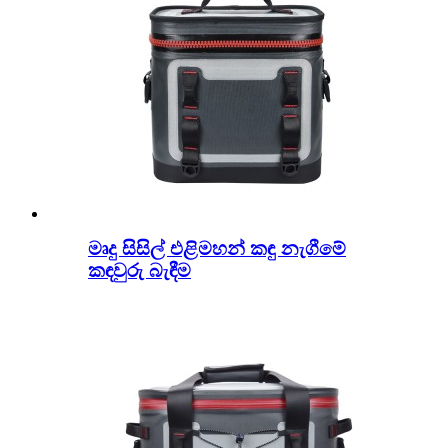
මෘදු සිසිල් එළිමහන් කඳු නැගීමේ
කඳවුරු බැඳීම