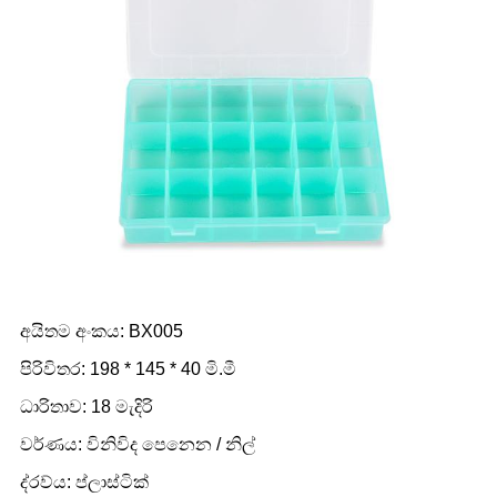
අයිතම අංකය: BX005
පිරිවිතර: 198 * 145 * 40 මි.මී
ධාරිතාව: 18 මැදිරි
වර්ණය: විනිවිද පෙනෙන / නිල්
ද්රව්ය: ප්ලාස්ටික්