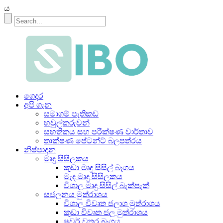
ය
ගෙදර
අපි ගැන
සමාගම් පැතිකඩ
හවුල්කරුවන්
සහතිකය සහ පරීක්ෂණ වාර්තාව
තාක්ෂණ පේටන්ට් බලපත්රය
නිෂ්පාදන
මෘදු සිසිලකය
කුඩා මෘදු සිසිල් බෑගය
මැද මෘදු සිසිලකය
විශාල මෘදු සිසිල් බැක්පැක්
සජලනය මුත්රාශය
විශාල විවෘත ජලාශ මුත්රාශය
කුඩා විවෘත ජල මුත්රාශය
ෂවර් වතුර බෑගය