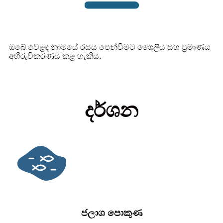
ඔබේ වෙළඳ නාමයේ රසය පෙන්වීමට ශෛලිය සහ ප්‍රමාණය
අභිරුචිකරණය කළ හැකිය.
දර්ශන
ජලාශ පොකුණ