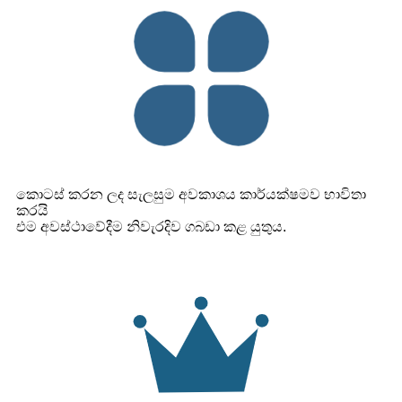
කොටස් කරන ලද සැලසුම අවකාශය කාර්යක්ෂමව භාවිතා
කරයි
එම අවස්ථාවේදීම නිවැරදිව ගබඩා කළ යුතුය.