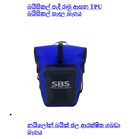
බයිසිකල් පැදි රාමු ආසන TPU
බයිසිකල් සෑදල බෑගය
නයිලෝන් බයික් ජල ආරක්ෂිත ගබඩා
බෑගය