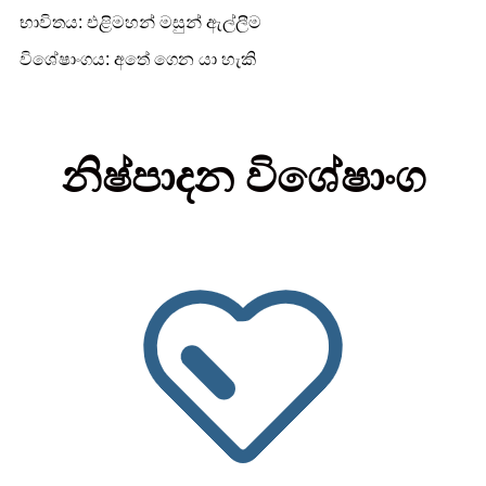
භාවිතය: එළිමහන් මසුන් ඇල්ලීම
විශේෂාංගය: අතේ ගෙන යා හැකි
නිෂ්පාදන විශේෂාංග