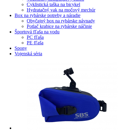
Cyklistická taška na bicykel
Hydratačný vak na močový mechúr
Box na rybárske potreby a náradie
Obyčajný box na rybárske návnady
Potlač krabice na rybárske náčinie
Športová fľaša na vodu
PC fľaša
PE fľaša
Spony
Vojenská séria