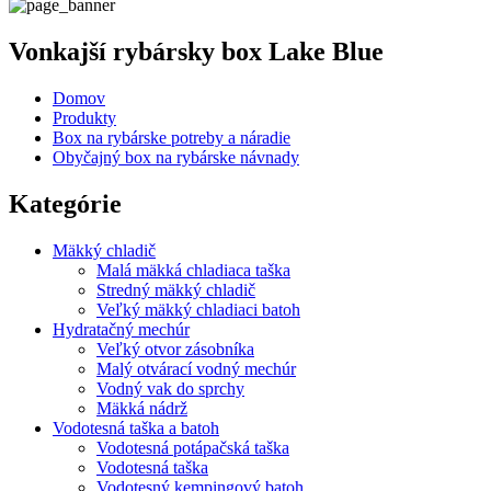
Vonkajší rybársky box Lake Blue
Domov
Produkty
Box na rybárske potreby a náradie
Obyčajný box na rybárske návnady
Kategórie
Mäkký chladič
Malá mäkká chladiaca taška
Stredný mäkký chladič
Veľký mäkký chladiaci batoh
Hydratačný mechúr
Veľký otvor zásobníka
Malý otvárací vodný mechúr
Vodný vak do sprchy
Mäkká nádrž
Vodotesná taška a batoh
Vodotesná potápačská taška
Vodotesná taška
Vodotesný kempingový batoh