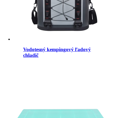
Vodotesný kempingový ľadový
chladič