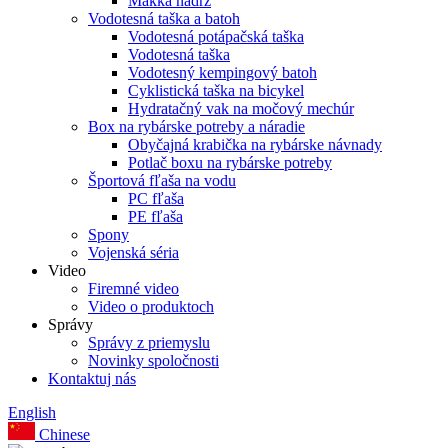
Mäkká nádrž
Vodotesná taška a batoh
Vodotesná potápačská taška
Vodotesná taška
Vodotesný kempingový batoh
Cyklistická taška na bicykel
Hydratačný vak na močový mechúr
Box na rybárske potreby a náradie
Obyčajná krabička na rybárske návnady
Potlač boxu na rybárske potreby
Športová fľaša na vodu
PC fľaša
PE fľaša
Spony
Vojenská séria
Video
Firemné video
Video o produktoch
Správy
Správy z priemyslu
Novinky spoločnosti
Kontaktuj nás
English
Chinese