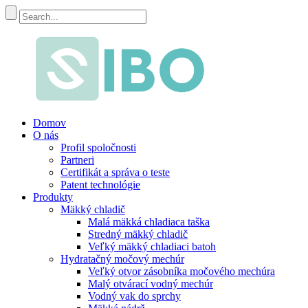
Domov
O nás
Profil spoločnosti
Partneri
Certifikát a správa o teste
Patent technológie
Produkty
Mäkký chladič
Malá mäkká chladiaca taška
Stredný mäkký chladič
Veľký mäkký chladiaci batoh
Hydratačný močový mechúr
Veľký otvor zásobníka močového mechúra
Malý otvárací vodný mechúr
Vodný vak do sprchy