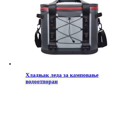
Хладњак леда за камповање
водоотпоран