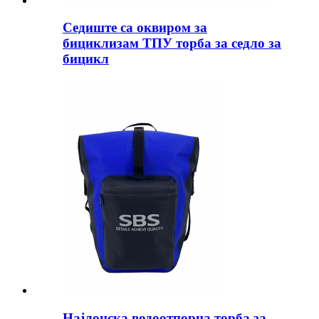
Седиште са оквиром за
бициклизам ТПУ торба за седло за
бицикл
Најлонска водоотпорна торба за