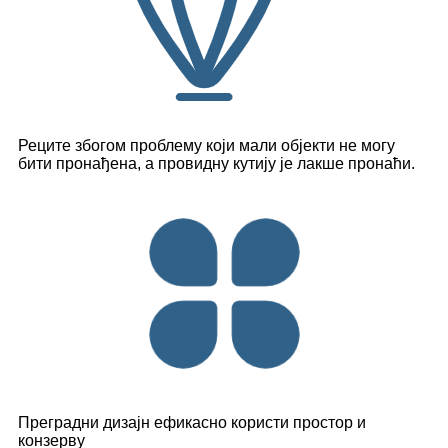
Реците збогом проблему који мали објекти не могу
бити пронађена, а провидну кутију је лакше пронаћи.
Преградни дизајн ефикасно користи простор и
конзерву