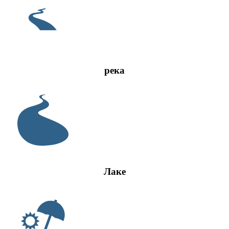
река
Лаке