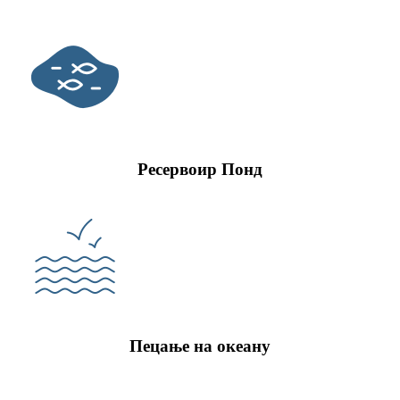
Ресервоир Понд
Пецање на океану