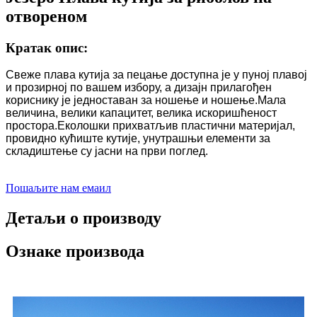
отвореном
Кратак опис:
Свеже плава кутија за пецање доступна је у пуној плавој
и прозирној по вашем избору, а дизајн прилагођен
кориснику је једноставан за ношење и ношење.Мала
величина, велики капацитет, велика искоришћеност
простора.Еколошки прихватљив пластични материјал,
провидно кућиште кутије, унутрашњи елементи за
складиштење су јасни на први поглед.
Пошаљите нам емаил
Детаљи о производу
Ознаке производа