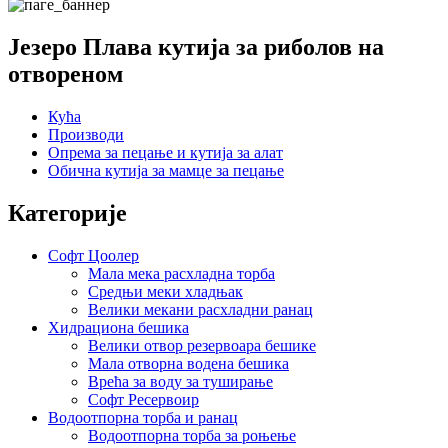
Језеро Плава кутија за риболов на
отвореном
Кућа
Производи
Опрема за пецање и кутија за алат
Обична кутија за мамце за пецање
Категорије
Софт Цоолер
Мала мека расхладна торба
Средњи меки хладњак
Велики мекани расхладни ранац
Хидрациона бешика
Велики отвор резервоара бешике
Мала отворна водена бешика
Врећа за воду за туширање
Софт Ресервоир
Водоотпорна торба и ранац
Водоотпорна торба за роњење