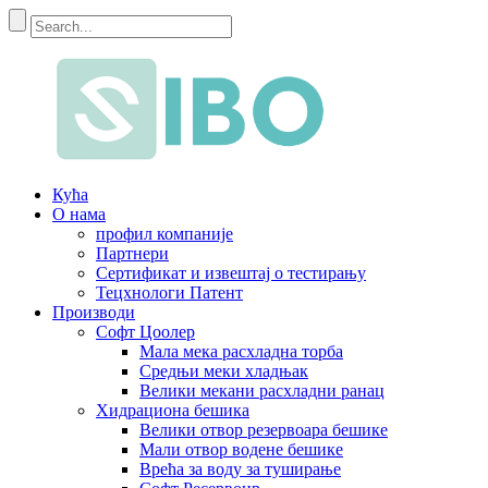
Кућа
О нама
профил компаније
Партнери
Сертификат и извештај о тестирању
Тецхнологи Патент
Производи
Софт Цоолер
Мала мека расхладна торба
Средњи меки хладњак
Велики мекани расхладни ранац
Хидрациона бешика
Велики отвор резервоара бешике
Мали отвор водене бешике
Врећа за воду за туширање