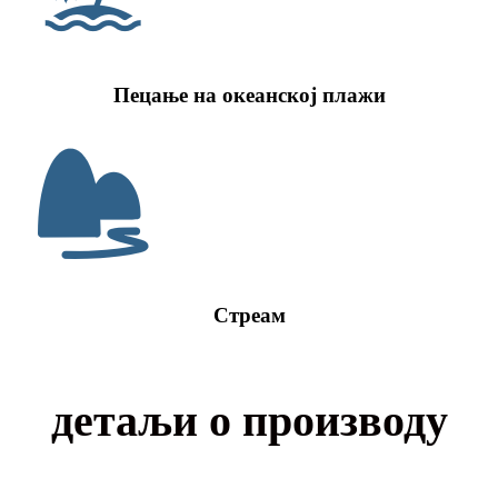
Пецање на океанској плажи
Стреам
детаљи о производу