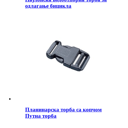
одлагање бицикла
Планинарска торба са копчом
Путна торба