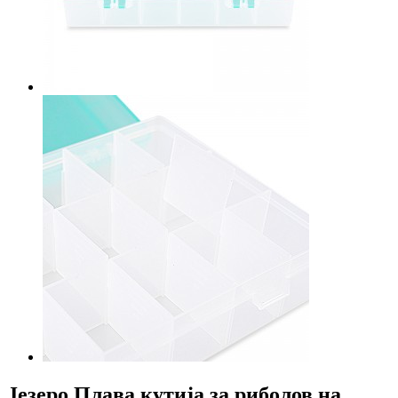
Језеро Плава кутија за риболов на