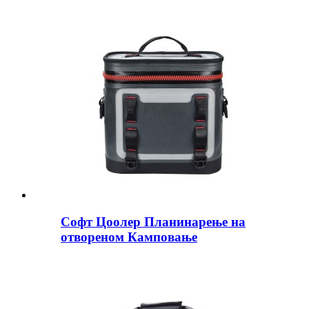
Софт Цоолер Планинарење на
отвореном Камповање