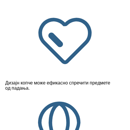
Дизајн копче може ефикасно спречити предмете
од падања.