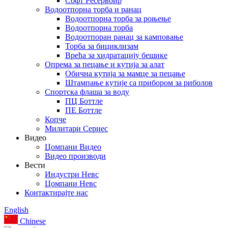
Софт Ресервоир
Водоотпорна торба и ранац
Водоотпорна торба за роњење
Водоотпорна торба
Водоотпоран ранац за камповање
Торба за бициклизам
Врећа за хидратацију бешике
Опрема за пецање и кутија за алат
Обична кутија за мамце за пецање
Штампање кутије са прибором за риболов
Спортска флаша за воду
ПЦ Боттле
ПЕ Боттле
Копче
Милитари Сериес
Видео
Цомпани Видео
Видео производи
Вести
Индустри Невс
Цомпани Невс
Контактирајте нас
English
Chinese