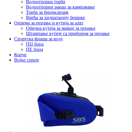
Водоотпорна торба
Водоотпорни ранац за камповање
Торба за бициклизам
Врећа за хидратацију бешике
Опрема за пецање и кутија за алат
Обична кутија за мамце за пецање
Штампање кутије са прибором за пецање
Спортска флаша за воду
ПЦ боца
ПЕ боца
Копче
Војне серије