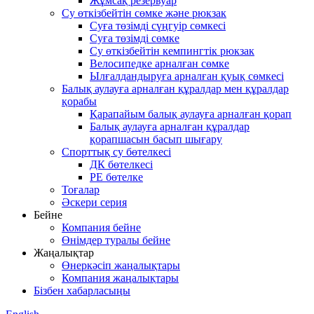
Жұмсақ резервуар
Су өткізбейтін сөмке және рюкзак
Суға төзімді сүңгуір сөмкесі
Суға төзімді сөмке
Су өткізбейтін кемпингтік рюкзак
Велосипедке арналған сөмке
Ылғалдандыруға арналған қуық сөмкесі
Балық аулауға арналған құралдар мен құралдар
қорабы
Қарапайым балық аулауға арналған қорап
Балық аулауға арналған құралдар
қорапшасын басып шығару
Спорттық су бөтелкесі
ДК бөтелкесі
PE бөтелке
Тоғалар
Әскери серия
Бейне
Компания бейне
Өнімдер туралы бейне
Жаңалықтар
Өнеркәсіп жаңалықтары
Компания жаңалықтары
Бізбен хабарласыңы