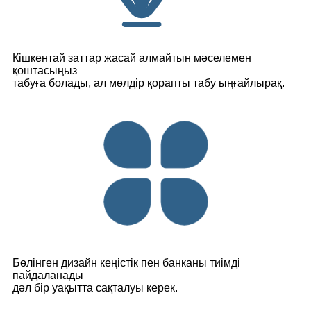
Кішкентай заттар жасай алмайтын мәселемен
қоштасыңыз
табуға болады, ал мөлдір қорапты табу ыңғайлырақ.
Бөлінген дизайн кеңістік пен банканы тиімді
пайдаланады
дәл бір уақытта сақталуы керек.