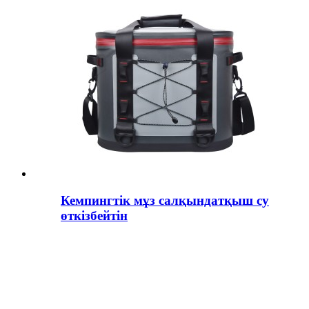
Кемпингтік мұз салқындатқыш су
өткізбейтін