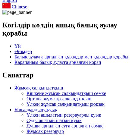
English
Chinese
Көгілдір көлдің ашық балық аулау
қорабы
Үй
Өнімдер
Балық аулауға арналған құралдар мен құралдар қорабы
Қарапайым балық аулауға арналған қорап
Санаттар
Жұмсақ салқындатқыш
Кішкене жұмсақ салқындатқыш сөмке
Орташа жұмсақ салқындатқыш
Үлкен жұмсақ салқындатқыш рюкзак
Ылғалдандыру қуық
Үлкен ашылатын резервуарлы қуық
Суды ашатын шағын қуық
Душқа арналған суға арналған сөмке
Жұмсақ резервуар