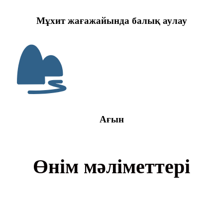
Мұхит жағажайында балық аулау
Ағын
Өнім мәліметтері