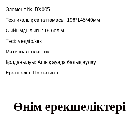
Элемент №: BX005
Техникалық сипаттамасы: 198*145*40мм
Сыйымдылығы: 18 бөлім
Түсі: мөлдір/көк
Материал: пластик
Қолданылуы: Ашық ауада балық аулау
Ерекшелігі: Портативті
Өнім ерекшеліктері