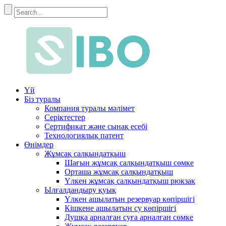
Үй
Біз туралы
Компания туралы мәлімет
Серіктестер
Сертификат және сынақ есебі
Технологиялық патент
Өнімдер
Жұмсақ салқындатқыш
Шағын жұмсақ салқындатқыш сөмке
Орташа жұмсақ салқындатқыш
Үлкен жұмсақ салқындатқыш рюкзак
Ылғалдандыру қуық
Үлкен ашылатын резервуар көпіршігі
Кішкене ашылатын су көпіршігі
Душқа арналған суға арналған сөмке