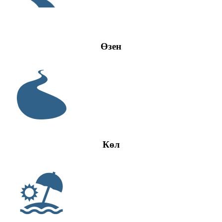
Өзен
Көл