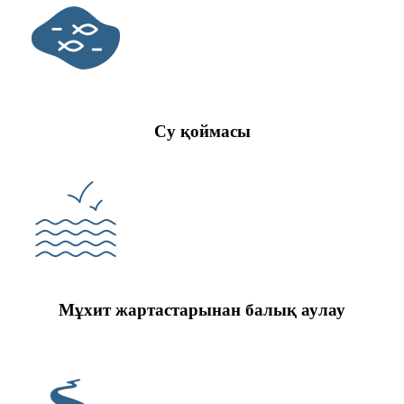
Су қоймасы
Мұхит жартастарынан балық аулау