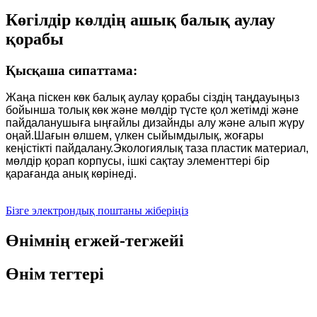
Көгілдір көлдің ашық балық аулау
қорабы
Қысқаша сипаттама:
Жаңа піскен көк балық аулау қорабы сіздің таңдауыңыз
бойынша толық көк және мөлдір түсте қол жетімді және
пайдаланушыға ыңғайлы дизайнды алу және алып жүру
оңай.Шағын өлшем, үлкен сыйымдылық, жоғары
кеңістікті пайдалану.Экологиялық таза пластик материал,
мөлдір қорап корпусы, ішкі сақтау элементтері бір
қарағанда анық көрінеді.
Бізге электрондық поштаны жіберіңіз
Өнімнің егжей-тегжейі
Өнім тегтері