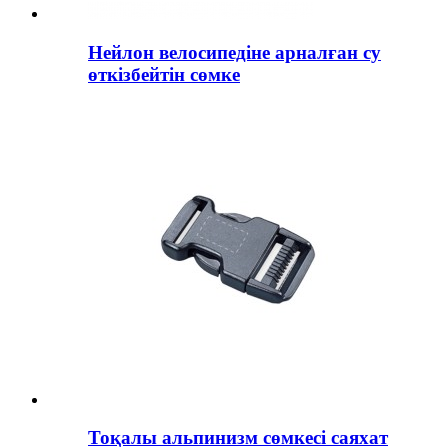
Нейлон велосипедіне арналған су
өткізбейтін сөмке
Тоқалы альпинизм сөмкесі саяхат