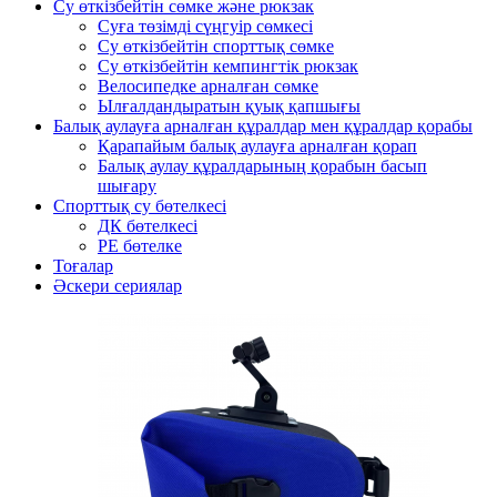
Су өткізбейтін сөмке және рюкзак
Суға төзімді сүңгуір сөмкесі
Су өткізбейтін спорттық сөмке
Су өткізбейтін кемпингтік рюкзак
Велосипедке арналған сөмке
Ылғалдандыратын қуық қапшығы
Балық аулауға арналған құралдар мен құралдар қорабы
Қарапайым балық аулауға арналған қорап
Балық аулау құралдарының қорабын басып
шығару
Спорттық су бөтелкесі
ДК бөтелкесі
PE бөтелке
Тоғалар
Әскери сериялар