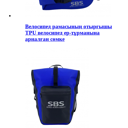
Велосипед рамасының отырғышы
TPU велосипед ер-тұрманына
арналған сөмке