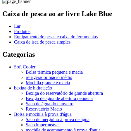
Caixa de pesca ao ar livre Lake Blue
Lar
Produtos
Equipamento de pesca e caixa de ferramentas
Caixa de isca de pesca simples
Categorias
Soft Cooler
Bolsa térmica pequena e macia
refrigerador macio médio
Mochila grande e macia
bexiga de hidratação
Bexiga do reservatório de grande abertura
Bexiga de água de abertura pequena
Saco de água do chuveiro
Reservatório Macio
Bolsa e mochila à prova d'água
Saco de mergulho à prova de água
Saco impermeável
mochila de acampamento à prova d'água