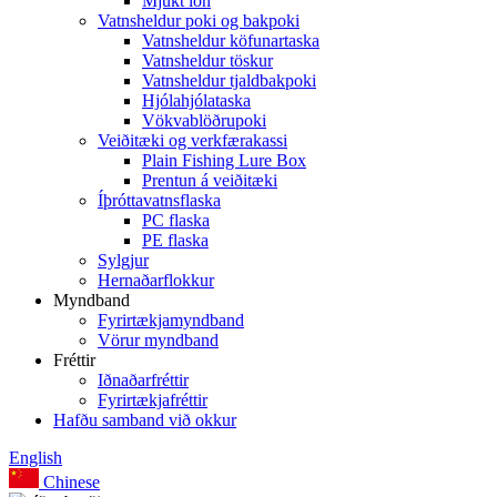
Mjúkt lón
Vatnsheldur poki og bakpoki
Vatnsheldur köfunartaska
Vatnsheldur töskur
Vatnsheldur tjaldbakpoki
Hjólahjólataska
Vökvablöðrupoki
Veiðitæki og verkfærakassi
Plain Fishing Lure Box
Prentun á veiðitæki
Íþróttavatnsflaska
PC flaska
PE flaska
Sylgjur
Hernaðarflokkur
Myndband
Fyrirtækjamyndband
Vörur myndband
Fréttir
Iðnaðarfréttir
Fyrirtækjafréttir
Hafðu samband við okkur
English
Chinese