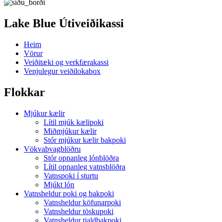
Lake Blue Útiveiðikassi
Heim
Vörur
Veiðitæki og verkfærakassi
Venjulegur veiðilokabox
Flokkar
Mjúkur kælir
Lítil mjúk kælipoki
Miðmjúkur kælir
Stór mjúkur kælir bakpoki
Vökvaþvagblöðru
Stór opnanleg lónblöðra
Lítil opnanleg vatnsblöðra
Vatnspoki í sturtu
Mjúkt lón
Vatnsheldur poki og bakpoki
Vatnsheldur köfunarpoki
Vatnsheldur töskupoki
Vatnsheldur tjaldbakpoki