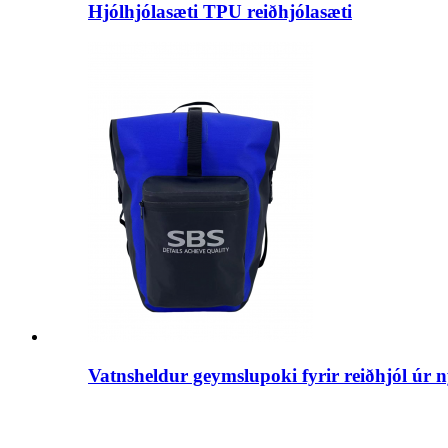
Hjólhjólasæti TPU reiðhjólasæti
Vatnsheldur geymslupoki fyrir reiðhjól úr 