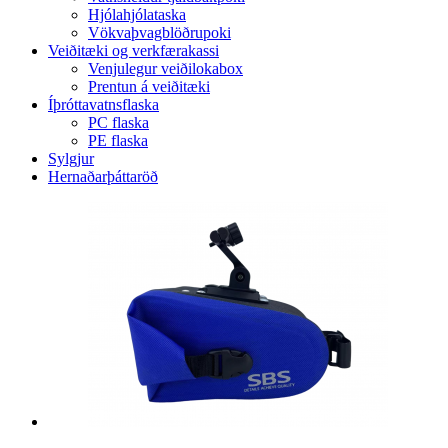
Hjólahjólataska
Vökvaþvagblöðrupoki
Veiðitæki og verkfærakassi
Venjulegur veiðilokabox
Prentun á veiðitæki
Íþróttavatnsflaska
PC flaska
PE flaska
Sylgjur
Hernaðarþáttaröð