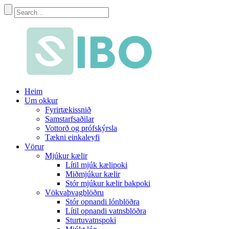
Heim
Um okkur
Fyrirtækissnið
Samstarfsaðilar
Vottorð og prófskýrsla
Tækni einkaleyfi
Vörur
Mjúkur kælir
Lítil mjúk kælipoki
Miðmjúkur kælir
Stór mjúkur kælir bakpoki
Vökvaþvagblöðru
Stór opnandi lónblöðra
Lítil opnandi vatnsblöðra
Sturtuvatnspoki