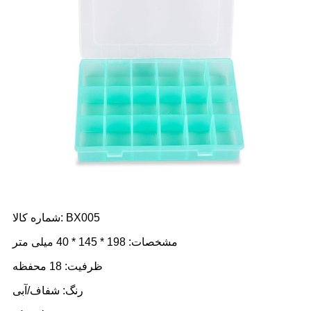
شماره کالا: BX005
مشخصات: 198 * 145 * 40 میلی متر
ظرفیت: 18 محفظه
رنگ: شفاف/آبی