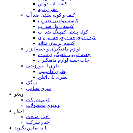
کیسه آب دوش
مخزن نرم
کیف و کوله پشتی ضد آب
کیسه غواصی ضد آب
کیسه دافل ضد آب
کوله پشتی کمپینگ ضد آب
کیف دوچرخه دوچرخه سواری
کیسه آبرسان مثانه
لوازم ماهیگیری و جعبه ابزار
جعبه فریب ماهیگیری ساده
چاپ جعبه لوازم ماهیگیری
بطری آب ورزشی
بطری کامپیوتر
بطری پلی اتیلن
سگک
سری نظامی
ویدئو
فیلم شرکت
ویدیوی محصولات
اخبار
اخبار صنعت
اخبار شرکت
با ما تماس بگیرید