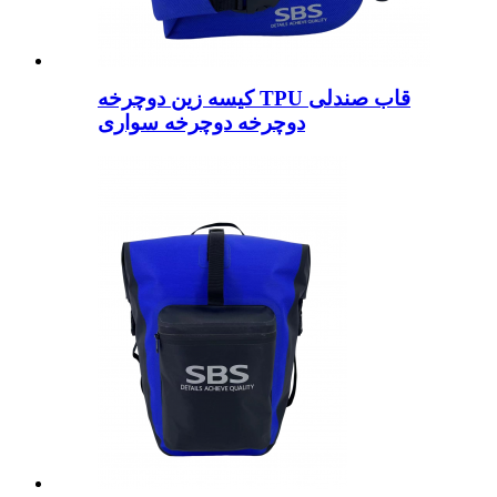
کیسه زین دوچرخه TPU قاب صندلی
دوچرخه دوچرخه سواری