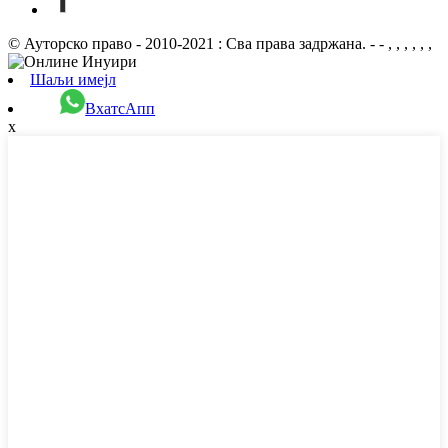
© Ауторско право - 2010-2021 : Сва права задржана. - - , , , , , ,
Шаљи имејл
ВхатсАпп
x