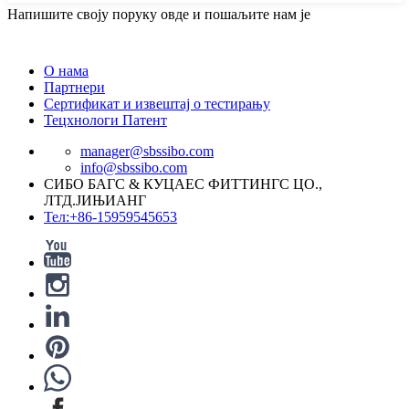
Напишите своју поруку овде и пошаљите нам је
О нама
Партнери
Сертификат и извештај о тестирању
Тецхнологи Патент
manager@sbssibo.com
info@sbssibo.com
СИБО БАГС & КУЦАЕС ФИТТИНГС ЦО.,
ЛТД.ЈИЊИАНГ
Тел:+86-15959545653