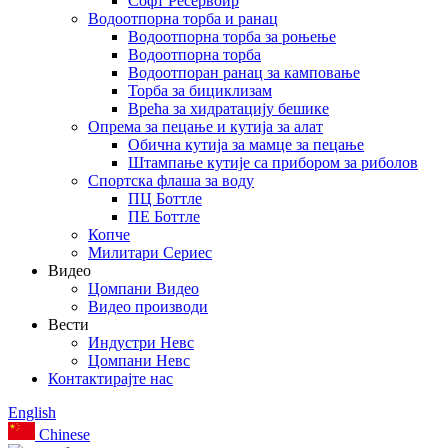
Софт Ресервоир
Водоотпорна торба и ранац
Водоотпорна торба за роњење
Водоотпорна торба
Водоотпоран ранац за камповање
Торба за бициклизам
Врећа за хидратацију бешике
Опрема за пецање и кутија за алат
Обична кутија за мамце за пецање
Штампање кутије са прибором за риболов
Спортска флаша за воду
ПЦ Боттле
ПЕ Боттле
Копче
Милитари Сериес
Видео
Цомпани Видео
Видео производи
Вести
Индустри Невс
Цомпани Невс
Контактирајте нас
English
Chinese