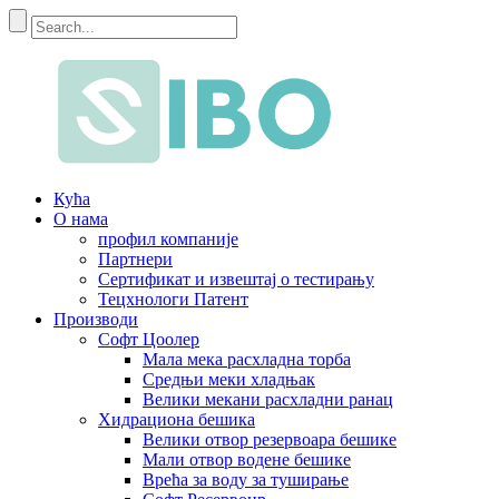
Кућа
О нама
профил компаније
Партнери
Сертификат и извештај о тестирању
Тецхнологи Патент
Производи
Софт Цоолер
Мала мека расхладна торба
Средњи меки хладњак
Велики мекани расхладни ранац
Хидрациона бешика
Велики отвор резервоара бешике
Мали отвор водене бешике
Врећа за воду за туширање