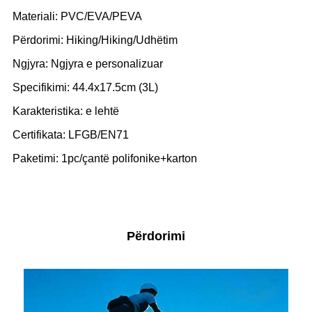
Materiali: PVC/EVA/PEVA
Përdorimi: Hiking/Hiking/Udhëtim
Ngjyra: Ngjyra e personalizuar
Specifikimi: 44.4x17.5cm (3L)
Karakteristika: e lehtë
Certifikata: LFGB/EN71
Paketimi: 1pc/çantë polifonike+karton
Përdorimi