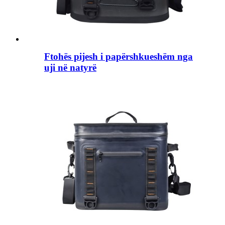
Ftohës pijesh i papërshkueshëm nga
uji në natyrë