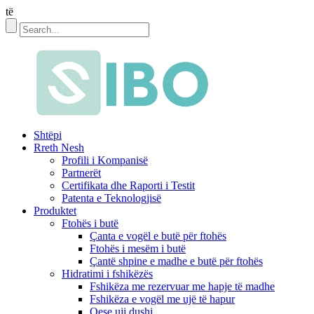
të
Shtëpi
Rreth Nesh
Profili i Kompanisë
Partnerët
Certifikata dhe Raporti i Testit
Patenta e Teknologjisë
Produktet
Ftohës i butë
Çanta e vogël e butë për ftohës
Ftohës i mesëm i butë
Çantë shpine e madhe e butë për ftohës
Hidratimi i fshikëzës
Fshikëza me rezervuar me hapje të madhe
Fshikëza e vogël me ujë të hapur
Qese uji dushi