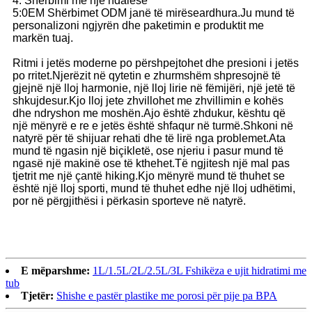
4: Shërbimi me një ndalesë
5:0EM Shërbimet ODM janë të mirëseardhura.Ju mund të
personalizoni ngjyrën dhe paketimin e produktit me
markën tuaj.
Ritmi i jetës moderne po përshpejtohet dhe presioni i jetës
po rritet.Njerëzit në qytetin e zhurmshëm shpresojnë të
gjejnë një lloj harmonie, një lloj lirie në fëmijëri, një jetë të
shkujdesur.Kjo lloj jete zhvillohet me zhvillimin e kohës
dhe ndryshon me moshën.Ajo është zhdukur, kështu që
një mënyrë e re e jetës është shfaqur në turmë.Shkoni në
natyrë për të shijuar rehati dhe të lirë nga problemet.Ata
mund të ngasin një biçikletë, ose njeriu i pasur mund të
ngasë një makinë ose të kthehet.Të ngjitesh një mal pas
tjetrit me një çantë hiking.Kjo mënyrë mund të thuhet se
është një lloj sporti, mund të thuhet edhe një lloj udhëtimi,
por në përgjithësi i përkasin sporteve në natyrë.
E mëparshme:
1L/1.5L/2L/2.5L/3L Fshikëza e ujit hidratimi me
tub
Tjetër:
Shishe e pastër plastike me porosi për pije pa BPA