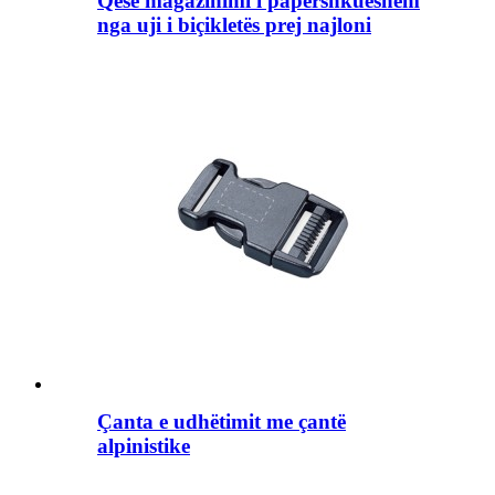
Qese magazinimi i papërshkueshëm
nga uji i biçikletës prej najloni
Çanta e udhëtimit me çantë
alpinistike