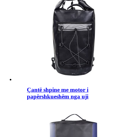
Çantë shpine me motor i
papërshkueshëm nga uji