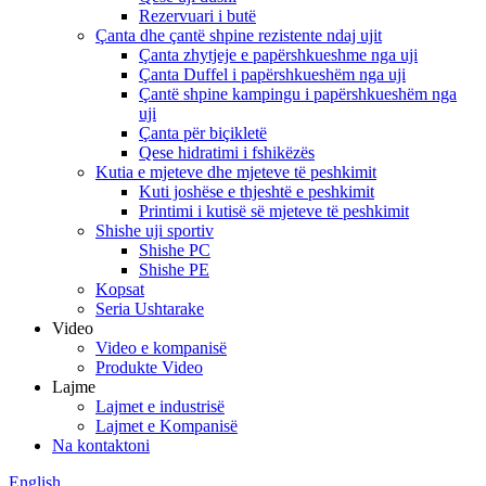
Rezervuari i butë
Çanta dhe çantë shpine rezistente ndaj ujit
Çanta zhytjeje e papërshkueshme nga uji
Çanta Duffel i papërshkueshëm nga uji
Çantë shpine kampingu i papërshkueshëm nga
uji
Çanta për biçikletë
Qese hidratimi i fshikëzës
Kutia e mjeteve dhe mjeteve të peshkimit
Kuti joshëse e thjeshtë e peshkimit
Printimi i kutisë së mjeteve të peshkimit
Shishe uji sportiv
Shishe PC
Shishe PE
Kopsat
Seria Ushtarake
Video
Video e kompanisë
Produkte Video
Lajme
Lajmet e industrisë
Lajmet e Kompanisë
Na kontaktoni
English