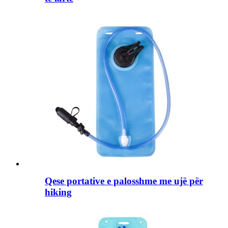
Qese portative e palosshme me ujë për
hiking