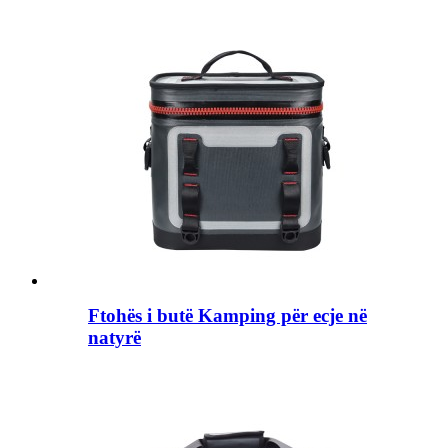
Ftohës i butë Kamping për ecje në
natyrë