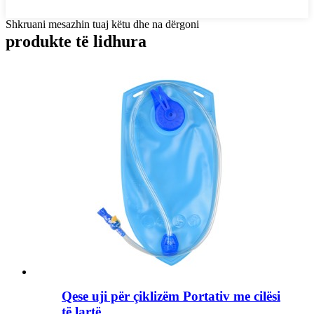
Shkruani mesazhin tuaj këtu dhe na dërgoni
produkte të lidhura
Qese uji për çiklizëm Portativ me cilësi
të lartë