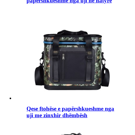
papërshkueshme nga uji në natyrë
Qese ftohëse e papërshkueshme nga
uji me zinxhir dhëmbësh