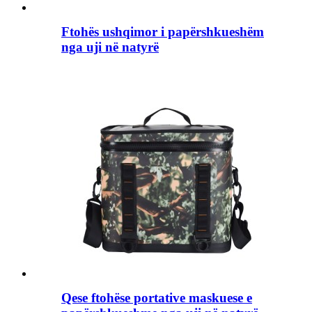
Ftohës ushqimor i papërshkueshëm
nga uji në natyrë
Qese ftohëse portative maskuese e