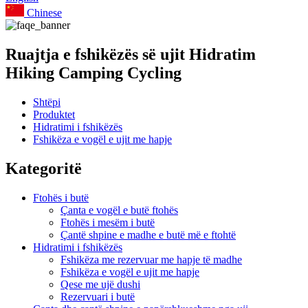
Chinese
Ruajtja e fshikëzës së ujit Hidratim
Hiking Camping Cycling
Shtëpi
Produktet
Hidratimi i fshikëzës
Fshikëza e vogël e ujit me hapje
Kategoritë
Ftohës i butë
Çanta e vogël e butë ftohës
Ftohës i mesëm i butë
Çantë shpine e madhe e butë më e ftohtë
Hidratimi i fshikëzës
Fshikëza me rezervuar me hapje të madhe
Fshikëza e vogël e ujit me hapje
Qese me ujë dushi
Rezervuari i butë