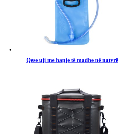
Qese uji me hapje të madhe në natyrë