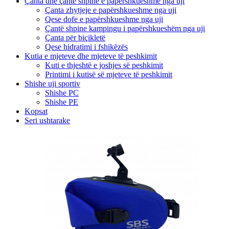
Çanta dhe çantë shpine e papërshkueshme nga uji
Çanta zhytjeje e papërshkueshme nga uji
Qese dofe e papërshkueshme nga uji
Çantë shpine kampingu i papërshkueshëm nga uji
Çanta për biçikletë
Qese hidratimi i fshikëzës
Kutia e mjeteve dhe mjeteve të peshkimit
Kuti e thjeshtë e joshjes së peshkimit
Printimi i kutisë së mjeteve të peshkimit
Shishe uji sportiv
Shishe PC
Shishe PE
Kopsat
Seri ushtarake