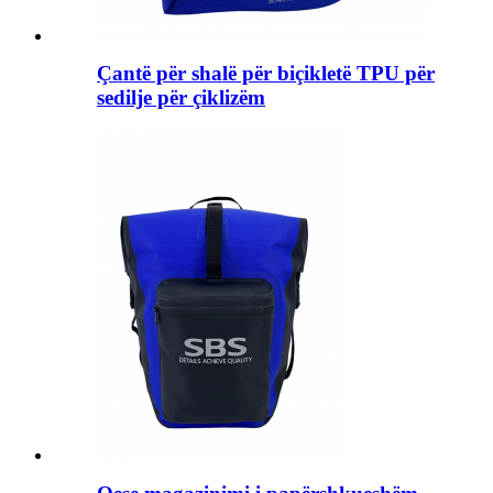
Çantë për shalë për biçikletë TPU për
sedilje për çiklizëm