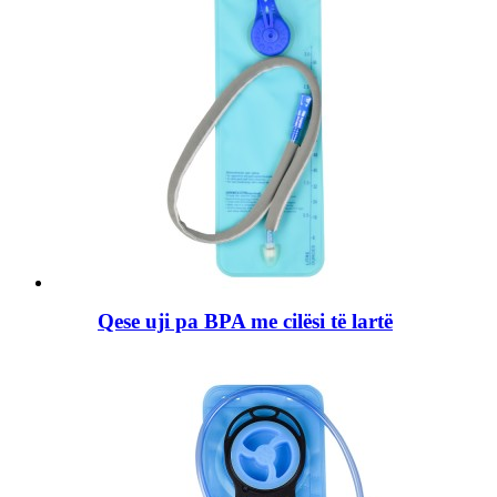
Qese uji pa BPA me cilësi të lartë