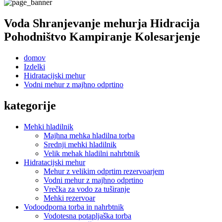
Voda Shranjevanje mehurja Hidracija
Pohodništvo Kampiranje Kolesarjenje
domov
Izdelki
Hidratacijski mehur
Vodni mehur z majhno odprtino
kategorije
Mehki hladilnik
Majhna mehka hladilna torba
Srednji mehki hladilnik
Velik mehak hladilni nahrbtnik
Hidratacijski mehur
Mehur z velikim odprtim rezervoarjem
Vodni mehur z majhno odprtino
Vrečka za vodo za tuširanje
Mehki rezervoar
Vodoodporna torba in nahrbtnik
Vodotesna potapljaška torba