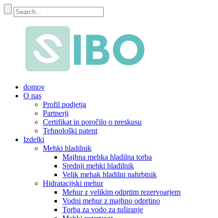
domov
O nas
Profil podjetja
Partnerji
Certifikat in poročilo o preskusu
Tehnološki patent
Izdelki
Mehki hladilnik
Majhna mehka hladilna torba
Srednji mehki hladilnik
Velik mehak hladilni nahrbtnik
Hidratacijski mehur
Mehur z velikim odprtim rezervoarjem
Vodni mehur z majhno odprtino
Torba za vodo za tuširanje