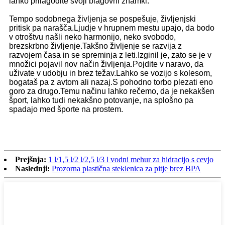
lahko prilagodite svoji blagovni znamki.
Tempo sodobnega življenja se pospešuje, življenjski
pritisk pa narašča.Ljudje v hrupnem mestu upajo, da bodo
v otroštvu našli neko harmonijo, neko svobodo,
brezskrbno življenje.Takšno življenje se razvija z
razvojem časa in se spreminja z leti.Izginil je, zato se je v
množici pojavil nov način življenja.Pojdite v naravo, da
uživate v udobju in brez težav.Lahko se vozijo s kolesom,
bogataš pa z avtom ali nazaj.S pohodno torbo plezati eno
goro za drugo.Temu načinu lahko rečemo, da je nekakšen
šport, lahko tudi nekakšno potovanje, na splošno pa
spadajo med športe na prostem.
Prejšnja:
1 l/1,5 l/2 l/2,5 l/3 l vodni mehur za hidracijo s cevjo
Naslednji:
Prozorna plastična steklenica za pitje brez BPA