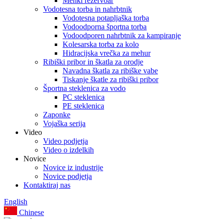
Mehki rezervoar
Vodotesna torba in nahrbtnik
Vodotesna potapljaška torba
Vodoodporna športna torba
Vodoodporen nahrbtnik za kampiranje
Kolesarska torba za kolo
Hidracijska vrečka za mehur
Ribiški pribor in škatla za orodje
Navadna škatla za ribiške vabe
Tiskanje škatle za ribiški pribor
Športna steklenica za vodo
PC steklenica
PE steklenica
Zaponke
Vojaška serija
Video
Video podjetja
Video o izdelkih
Novice
Novice iz industrije
Novice podjetja
Kontaktiraj nas
English
Chinese