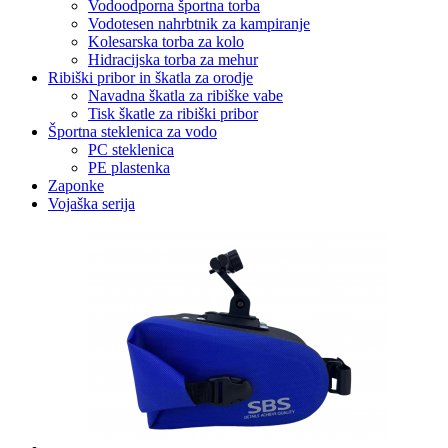
Vodoodporna športna torba
Vodotesen nahrbtnik za kampiranje
Kolesarska torba za kolo
Hidracijska torba za mehur
Ribiški pribor in škatla za orodje
Navadna škatla za ribiške vabe
Tisk škatle za ribiški pribor
Športna steklenica za vodo
PC steklenica
PE plastenka
Zaponke
Vojaška serija