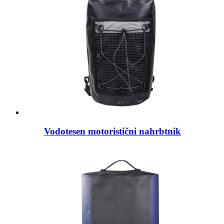
Vodotesen motoristični nahrbtnik