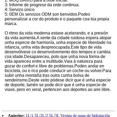
2: MOQ BAIXO para a orde inicial.
3: Informe de progreso da orde continua.
4: Servizo único
5: 0EM Os servizos ODM son benvidos.Podes
personalizar a cor do produto e o paquete coa túa propia
marca.
O ritmo da vida moderna estase acelerando, e a presión
da vida aumenta.A xente da cidade ruidosa espera atopar
unha especie de harmonía, unha especie de liberdade na
infancia, unha vida despreocupada.Este tipo de vida
desenvólvese co desenvolvemento dos tempos e cambia
coa idade.Desapareceu, polo que unha nova forma de
vida apareceu entre a multitude.Vaia á natureza para
gozar do confort e libre de problemas.Poden andar en
bicicleta, ou o rico pode conducir un coche ou volver.Para
subir unha montaña tras outra cunha bolsa de
sendeirismo.Deste xeito pódese dicir que é unha especie
de deporte, tamén se pode dicir que é unha especie de
viaxe, pero en xeral, pertencen aos deportes ao aire libre.
Anterior:
1L/1.5L/2L/2.5L/3L Vexiga de auga de hidratación