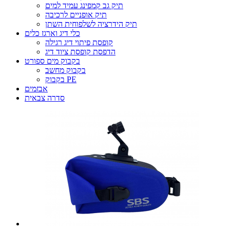
תיק גב קמפינג עמיד למים
תיק אופניים לרכיבה
תיק הידרציה לשלפוחית ​​השתן
כלי דיג וארגז כלים
קופסת פיתוי דיג רגילה
הדפסת קופסת ציוד דיג
בקבוק מים ספורט
בקבוק מחשב
בקבוק PE
אבזמים
סדרה צבאית