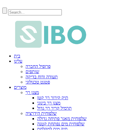
בית
עלינו
פרופיל החברה
שותפים
תעודה ודוח בדיקה
פטנט טכנולוגי
מוצרים
מצנן רך
תיק קירור רך קטן
מצנן רך בינוני
תרמיל קריר רך גדול
שלפוחית ​​​​הידרציה
שלפוחית ​​מאגר פתיחה גדולה
שלפוחית ​​מים נפתחת קטנה
תיק מים למקלחת