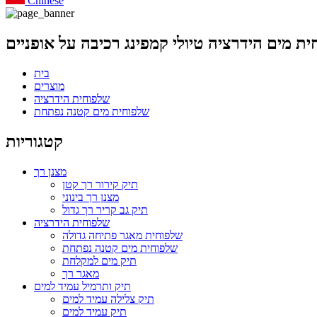
Chinese
ת ​​מים הידרציה טיולי קמפינג רכיבה על אופניים
בית
מוצרים
שלפוחית ​​​​הידרציה
שלפוחית ​​מים קטנה נפתחת
קטגוריות
מצנן רך
תיק קירור רך קטן
מצנן רך בינוני
תיק גב קריר רך גדול
שלפוחית ​​​​הידרציה
שלפוחית ​​מאגר פתיחה גדולה
שלפוחית ​​מים קטנה נפתחת
תיק מים למקלחת
מאגר רך
תיק ותרמיל עמיד למים
תיק צלילה עמיד למים
תיק עמיד למים