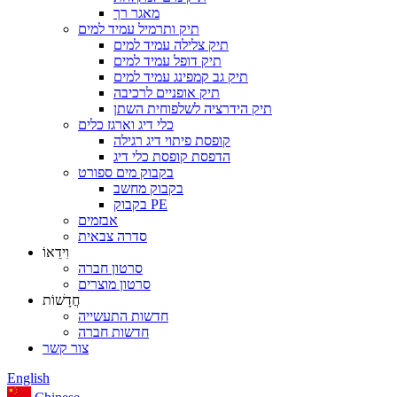
מאגר רך
תיק ותרמיל עמיד למים
תיק צלילה עמיד למים
תיק דופל עמיד למים
תיק גב קמפינג עמיד למים
תיק אופניים לרכיבה
תיק הידרציה לשלפוחית ​​השתן
כלי דיג וארגז כלים
קופסת פיתוי דיג רגילה
הדפסת קופסת כלי דיג
בקבוק מים ספורט
בקבוק מחשב
בקבוק PE
אבזמים
סדרה צבאית
וִידֵאוֹ
סרטון חברה
סרטון מוצרים
חֲדָשׁוֹת
חדשות התעשייה
חדשות חברה
צור קשר
English