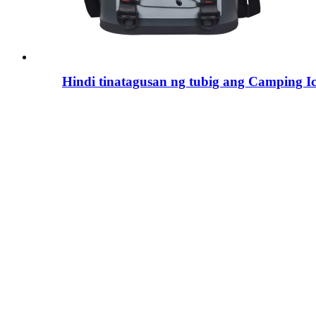
Hindi tinatagusan ng tubig ang Camping Ic