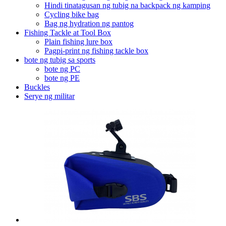
Hindi tinatagusan ng tubig na backpack ng kamping
Cycling bike bag
Bag ng hydration ng pantog
Fishing Tackle at Tool Box
Plain fishing lure box
Pagpi-print ng fishing tackle box
bote ng tubig sa sports
bote ng PC
bote ng PE
Buckles
Serye ng militar