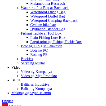
Malambot na Reservoir
Waterproof na Bag at Backpack
Waterproof Diving Bag
Waterproof Duffel Bag
Waterproof Camping Backpack
Cycling bike bag
Hydration Bladder Bag
Fishing Tackle at Tool Box
Plain Fishing Lure Box
Pagpi-print ng Fishing Tackle Box
Bote ng Tubig sa Palakasan
Bote ng PC
Bote ng PE
Buckles
Serye ng Militar
Video
Video ng Kumpanya
Video ng Mga Produkto
Balita
Balita sa Industriya
Balita ng Kumpanya
Makipag-ugnayan sa amin
English