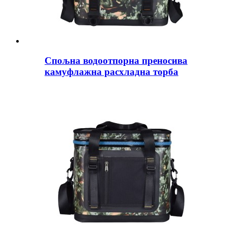
Спољна водоотпорна преносива
камуфлажна расхладна торба