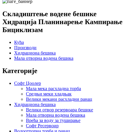
Складиштење водене бешике
Хидрација Планинарење Кампирање
Бициклизам
Кућа
Производи
Хидрациона бешика
Мала отворна водена бешика
Категорије
Софт Цоолер
Мала мека расхладна торба
Средњи меки хладњак
Велики мекани расхладни ранац
Хидрациона бешика
Велики отвор резервоара бешике
Мала отворна водена бешика
Врећа за воду за туширање
Софт Ресервоир
Водоотпорна торба и ранац