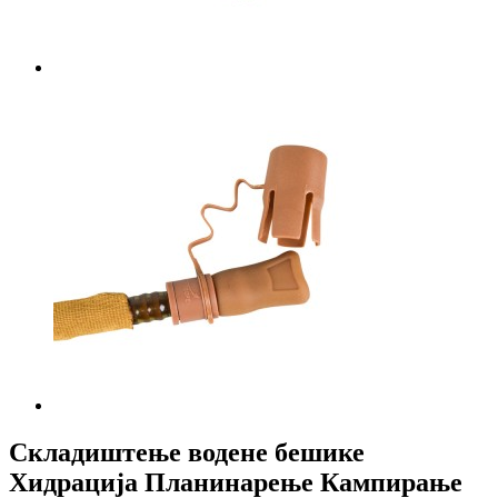
Складиштење водене бешике
Хидрација Планинарење Кампирање