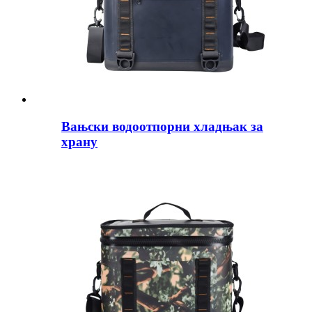
Вањски водоотпорни хладњак за
храну