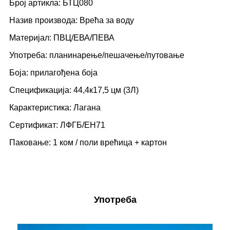
Број артикла: БТЦ080
Назив производа: Врећа за воду
Материјал: ПВЦ/ЕВА/ПЕВА
Употреба: планинарење/пешачење/путовање
Боја: прилагођена боја
Спецификација: 44,4к17,5 цм (3Л)
Карактеристика: Лагана
Сертификат: ЛФГБ/ЕН71
Паковање: 1 ком / поли врећица + картон
Употреба