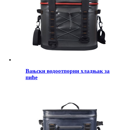
Вањски водоотпорни хладњак за
пиће