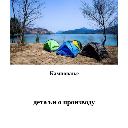
Камповање
детаљи о производу