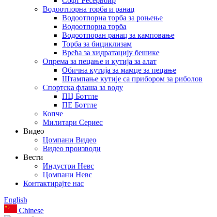
Софт Ресервоир
Водоотпорна торба и ранац
Водоотпорна торба за роњење
Водоотпорна торба
Водоотпоран ранац за камповање
Торба за бициклизам
Врећа за хидратацију бешике
Опрема за пецање и кутија за алат
Обична кутија за мамце за пецање
Штампање кутије са прибором за риболов
Спортска флаша за воду
ПЦ Боттле
ПЕ Боттле
Копче
Милитари Сериес
Видео
Цомпани Видео
Видео производи
Вести
Индустри Невс
Цомпани Невс
Контактирајте нас
English
Chinese