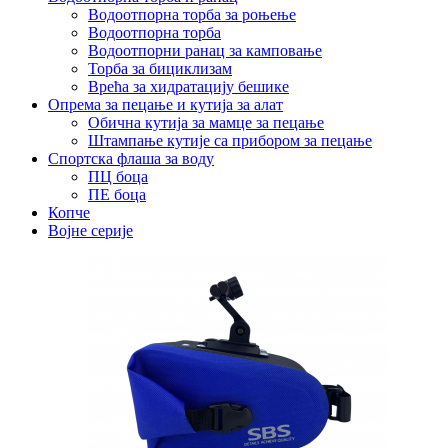
Водоотпорна торба за роњење
Водоотпорна торба
Водоотпорни ранац за камповање
Торба за бициклизам
Врећа за хидратацију бешике
Опрема за пецање и кутија за алат
Обична кутија за мамце за пецање
Штампање кутије са прибором за пецање
Спортска флаша за воду
ПЦ боца
ПЕ боца
Копче
Војне серије