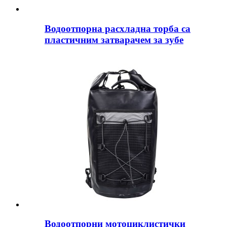
Водоотпорна расхладна торба са
пластичним затварачем за зубе
Водоотпорни мотоциклистички