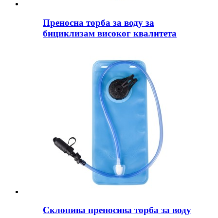
Преносна торба за воду за
бициклизам високог квалитета
Склопива преносива торба за воду