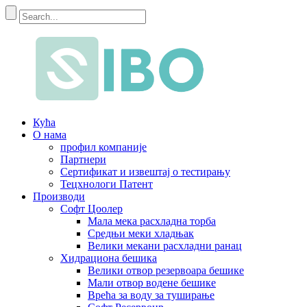
Кућа
О нама
профил компаније
Партнери
Сертификат и извештај о тестирању
Тецхнологи Патент
Производи
Софт Цоолер
Мала мека расхладна торба
Средњи меки хладњак
Велики мекани расхладни ранац
Хидрациона бешика
Велики отвор резервоара бешике
Мали отвор водене бешике
Врећа за воду за туширање