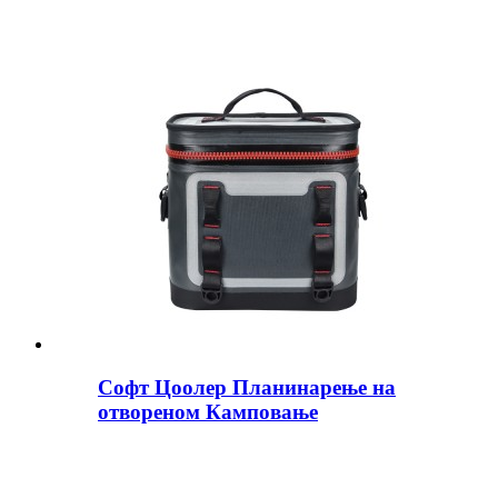
Софт Цоолер Планинарење на
отвореном Камповање