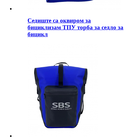
Седиште са оквиром за
бициклизам ТПУ торба за седло за
бицикл