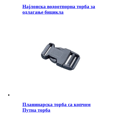
Најлонска водоотпорна торба за
одлагање бицикла
Планинарска торба са копчом
Путна торба