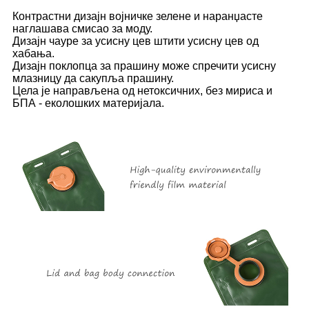
Контрастни дизајн војничке зелене и наранџасте
наглашава смисао за моду.
Дизајн чауре за усисну цев штити усисну цев од
хабања.
Дизајн поклопца за прашину може спречити усисну
млазницу да сакупља прашину.
Цела је направљена од нетоксичних, без мириса и
БПА - еколошких материјала.