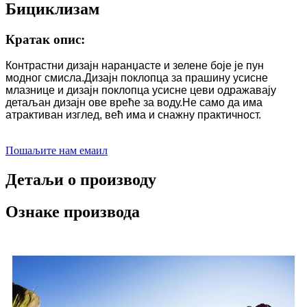
Бициклизам
Кратак опис:
Контрастни дизајн наранџасте и зелене боје је пун
модног смисла.Дизајн поклопца за прашину усисне
млазнице и дизајн поклопца усисне цеви одражавају
детаљан дизајн ове вреће за воду.Не само да има
атрактиван изглед, већ има и снажну практичност.
Пошаљите нам емаил
Детаљи о производу
Ознаке производа