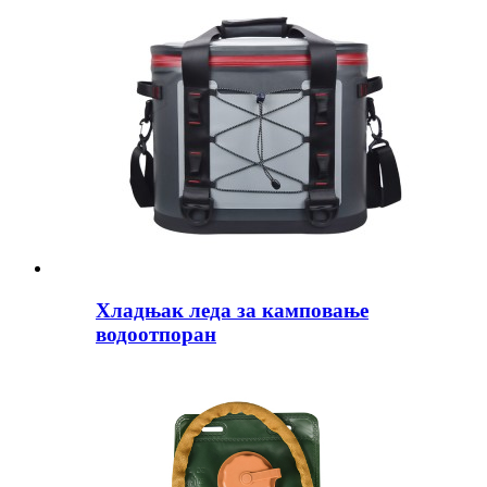
Хладњак леда за камповање
водоотпоран