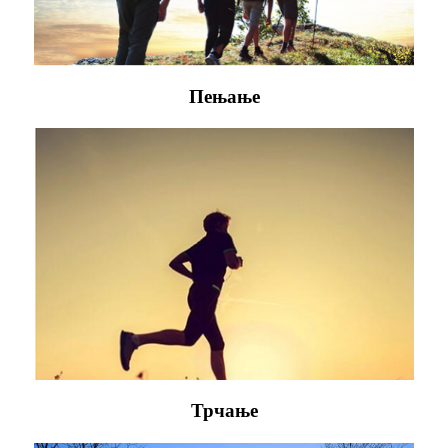
Пењање
Трчање