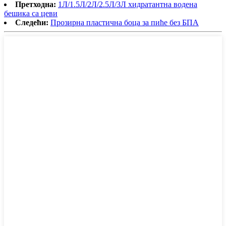
Претходна:
1Л/1.5Л/2Л/2.5Л/3Л хидратантна водена
бешика са цеви
Следећи:
Прозирна пластична боца за пиће без БПА