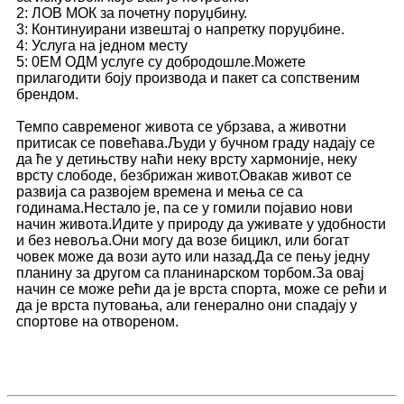
2: ЛОВ МОК за почетну поруџбину.
3: Континуирани извештај о напретку поруџбине.
4: Услуга на једном месту
5: 0ЕМ ОДМ услуге су добродошле.Можете
прилагодити боју производа и пакет са сопственим
брендом.
Темпо савременог живота се убрзава, а животни
притисак се повећава.Људи у бучном граду надају се
да ће у детињству наћи неку врсту хармоније, неку
врсту слободе, безбрижан живот.Овакав живот се
развија са развојем времена и мења се са
годинама.Нестало је, па се у гомили појавио нови
начин живота.Идите у природу да уживате у удобности
и без невоља.Они могу да возе бицикл, или богат
човек може да вози ауто или назад.Да се ​​пењу једну
планину за другом са планинарском торбом.За овај
начин се може рећи да је врста спорта, може се рећи и
да је врста путовања, али генерално они спадају у
спортове на отвореном.