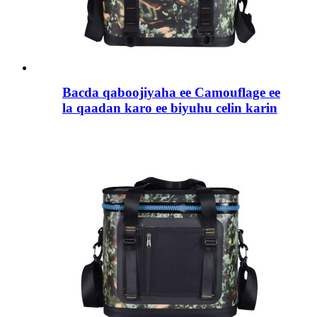
Bacda qaboojiyaha ee Camouflage ee
la qaadan karo ee biyuhu celin karin