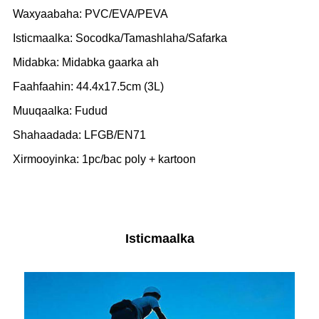
Waxyaabaha: PVC/EVA/PEVA
Isticmaalka: Socodka/Tamashlaha/Safarka
Midabka: Midabka gaarka ah
Faahfaahin: 44.4x17.5cm (3L)
Muuqaalka: Fudud
Shahaadada: LFGB/EN71
Xirmooyinka: 1pc/bac poly + kartoon
Isticmaalka