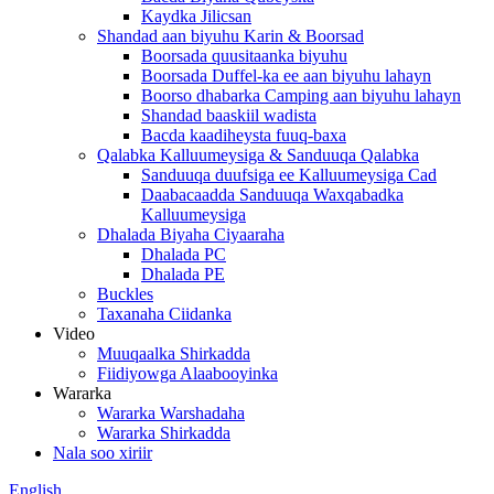
Kaydka Jilicsan
Shandad aan biyuhu Karin & Boorsad
Boorsada quusitaanka biyuhu
Boorsada Duffel-ka ee aan biyuhu lahayn
Boorso dhabarka Camping aan biyuhu lahayn
Shandad baaskiil wadista
Bacda kaadiheysta fuuq-baxa
Qalabka Kalluumeysiga & Sanduuqa Qalabka
Sanduuqa duufsiga ee Kalluumeysiga Cad
Daabacaadda Sanduuqa Waxqabadka
Kalluumeysiga
Dhalada Biyaha Ciyaaraha
Dhalada PC
Dhalada PE
Buckles
Taxanaha Ciidanka
Video
Muuqaalka Shirkadda
Fiidiyowga Alaabooyinka
Wararka
Wararka Warshadaha
Wararka Shirkadda
Nala soo xiriir
English