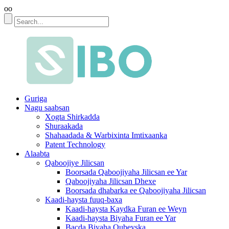
oo
Guriga
Nagu saabsan
Xogta Shirkadda
Shuraakada
Shahaadada & Warbixinta Imtixaanka
Patent Technology
Alaabta
Qaboojiye Jilicsan
Boorsada Qaboojiyaha Jilicsan ee Yar
Qaboojiyaha Jilicsan Dhexe
Boorsada dhabarka ee Qaboojiyaha Jilicsan
Kaadi-haysta fuuq-baxa
Kaadi-haysta Kaydka Furan ee Weyn
Kaadi-haysta Biyaha Furan ee Yar
Bacda Biyaha Qubeyska