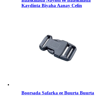
Baaskiilada Naylon ee Baaskiilada
Kaydinta Biyaha Aanay Celin
Boorsada Safarka ee Buurta Buurta