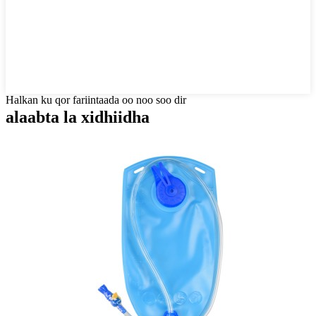
Halkan ku qor fariintaada oo noo soo dir
alaabta la xidhiidha