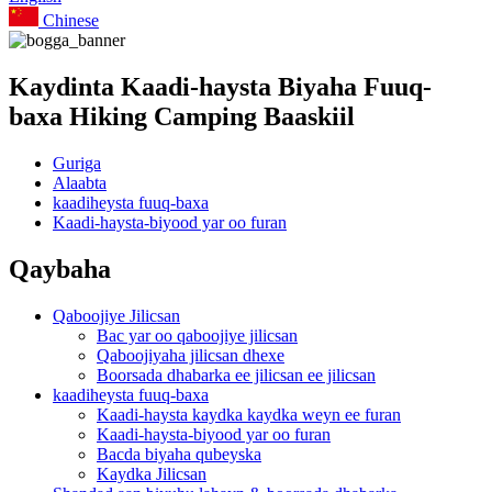
Chinese
Kaydinta Kaadi-haysta Biyaha Fuuq-
baxa Hiking Camping Baaskiil
Guriga
Alaabta
kaadiheysta fuuq-baxa
Kaadi-haysta-biyood yar oo furan
Qaybaha
Qaboojiye Jilicsan
Bac yar oo qaboojiye jilicsan
Qaboojiyaha jilicsan dhexe
Boorsada dhabarka ee jilicsan ee jilicsan
kaadiheysta fuuq-baxa
Kaadi-haysta kaydka kaydka weyn ee furan
Kaadi-haysta-biyood yar oo furan
Bacda biyaha qubeyska
Kaydka Jilicsan