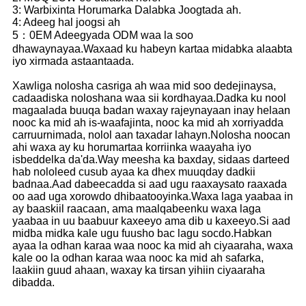
3: Warbixinta Horumarka Dalabka Joogtada ah.
4: Adeeg hal joogsi ah
5：0EM Adeegyada ODM waa la soo
dhawaynayaa.Waxaad ku habeyn kartaa midabka alaabta
iyo xirmada astaantaada.
Xawliga nolosha casriga ah waa mid soo dedejinaysa,
cadaadiska noloshana waa sii kordhayaa.Dadka ku nool
magaalada buuqa badan waxay rajeynayaan inay helaan
nooc ka mid ah is-waafajinta, nooc ka mid ah xorriyadda
carruurnimada, nolol aan taxadar lahayn.Nolosha noocan
ahi waxa ay ku horumartaa korriinka waayaha iyo
isbeddelka da'da.Way meesha ka baxday, sidaas darteed
hab nololeed cusub ayaa ka dhex muuqday dadkii
badnaa.Aad dabeecadda si aad ugu raaxaysato raaxada
oo aad uga xorowdo dhibaatooyinka.Waxa laga yaabaa in
ay baaskiil raacaan, ama maalqabeenku waxa laga
yaabaa in uu baabuur kaxeeyo ama dib u kaxeeyo.Si aad
midba midka kale ugu fuusho bac lagu socdo.Habkan
ayaa la odhan karaa waa nooc ka mid ah ciyaaraha, waxa
kale oo la odhan karaa waa nooc ka mid ah safarka,
laakiin guud ahaan, waxay ka tirsan yihiin ciyaaraha
dibadda.