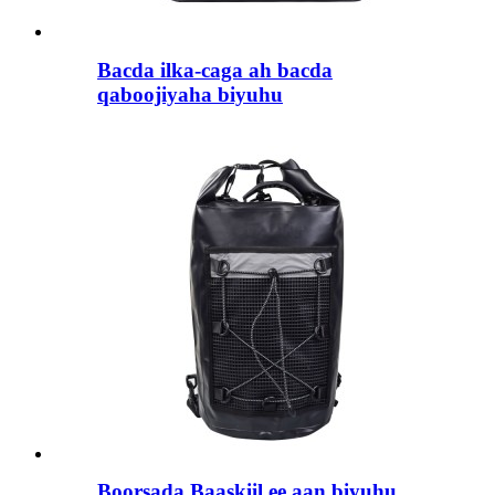
Bacda ilka-caga ah bacda
qaboojiyaha biyuhu
Boorsada Baaskiil ee aan biyuhu