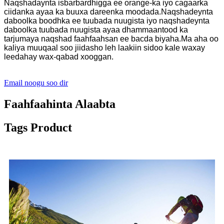
Naqshadaynta isbarbardhigga ee orange-ka iyo cagaarka
ciidanka ayaa ka buuxa dareenka moodada.Naqshadeynta
daboolka boodhka ee tuubada nuugista iyo naqshadeynta
daboolka tuubada nuugista ayaa dhammaantood ka
tarjumaya naqshad faahfaahsan ee bacda biyaha.Ma aha oo
kaliya muuqaal soo jiidasho leh laakiin sidoo kale waxay
leedahay wax-qabad xooggan.
Email noogu soo dir
Faahfaahinta Alaabta
Tags Product