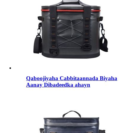
Qaboojiyaha Cabbitaannada Biyaha
Aanay Dibadeedka ahayn