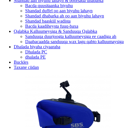
Shandad aan biyuhu lahayn & boorsada dhabarka
Bacda quusitaanka biyuhu
Shandad duffel oo aan biyuhu lahayn
Shandad dhabarka ah oo aan biyuhu lahayn
Shandad baaskiil wadista
Bacda kaadiheysta fuuq-baxa
Qalabka Kalluumeysiga & Sanduuqa Qalabka
Sanduuqa duurjoogta kalluumeysiga ee caadiga ah
Daabacaadda sanduuqa wax lagu qabto kalluumaysiga
Dhalada biyaha ciyaaraha
Dhalada PC
dhalada PE
Buckles
Taxane ciidan