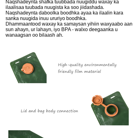
Naqshadeynta shafka tuubbada nuugiddu waxay ka
ilaalisaa tuubada nuugista ka soo jiidashada.
Naqshadeynta daboolka boodhka ayaa ka ilaalin kara
sanka nuugida inuu ururiyo boodhka.
Dhammaantood waxay ka samaysan yihiin waxyaabo aan
sun ahayn, ur lahayn, iyo BPA - walxo deegaanka u
wanaagsan oo bilaash ah.