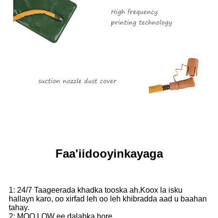
Faa'iidooyinkayaga
1: 24/7 Taageerada khadka tooska ah.Koox la isku
hallayn karo, oo xirfad leh oo leh khibradda aad u baahan
tahay.
2: MOQ LOW ee dalabka hore.