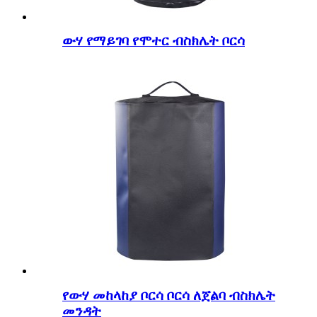
ውሃ የማይገባ የሞተር ብስክሌት ቦርሳ
የውሃ መከላከያ ቦርሳ ቦርሳ ለጀልባ ብስክሌት
መንዳት