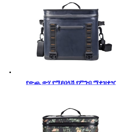
የውጪ ውሃ የማይበላሽ የምግብ ማቀዝቀዣ