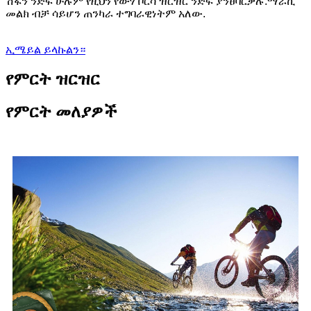
ሽፋን ንድፍ ሁሉም የዚህን የውሃ ቦርሳ ዝርዝር ንድፍ ያንፀባርቃሉ.ማራኪ
መልክ ብቻ ሳይሆን ጠንካራ ተግባራዊነትም አለው.
ኢሜይል ይላኩልን።
የምርት ዝርዝር
የምርት መለያዎች