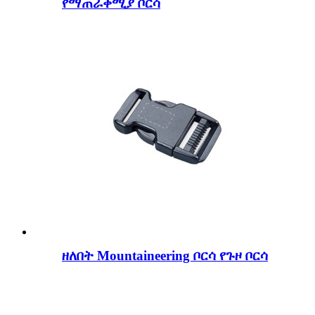
የማጠራቀሚያ ቦርሳ
ዘለበት Mountaineering ቦርሳ የጉዞ ቦርሳ