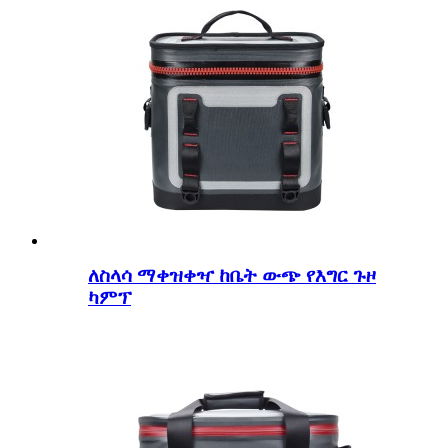
ለስላሳ ማቀዝቀዣ ከቤት ውጭ የእግር ጉዞ
ካምፕ