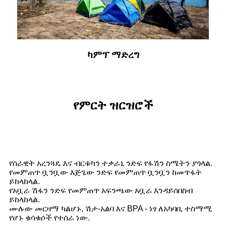
ካምፕ ማድረግ
የምርት ዝርዝሮች
የሰራዊት አረንጓዴ እና ብርቱካን ተቃራኒ ንድፍ የፋሽን ስሜትን ያጎላል.
የመምጠጥ ቧንቧው እጅጌው ንድፍ የመምጠጥ ቧንቧን ከመጥፋት
ይከላከላል.
የአቧራ ሽፋን ንድፍ የመምጠጥ አፍንጫው አቧራ እንዳይሰበስብ
ይከላከላል.
ሙሉው መርዛማ ካልሆኑ, ሽታ-አልባ እና BPA - ነፃ ለአካባቢ ተስማሚ
የሆኑ ቁሳቁሶች የተሰራ ነው.