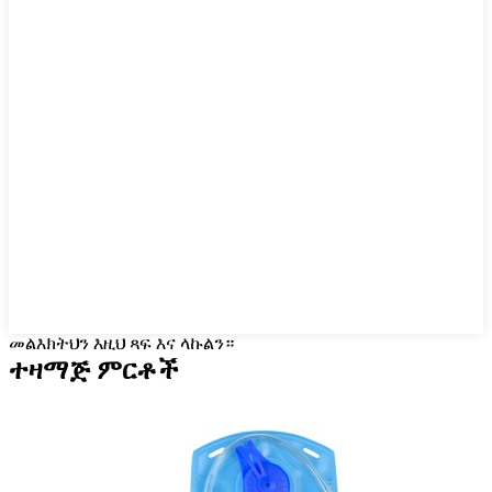
መልእክትህን እዚህ ጻፍ እና ላኩልን።
ተዛማጅ ምርቶች