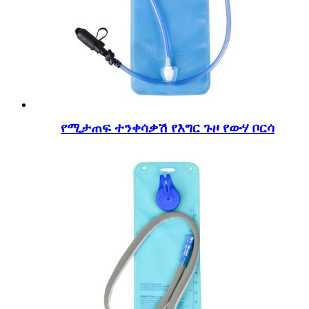
የሚታጠፍ ተንቀሳቃሽ የእግር ጉዞ የውሃ ቦርሳ