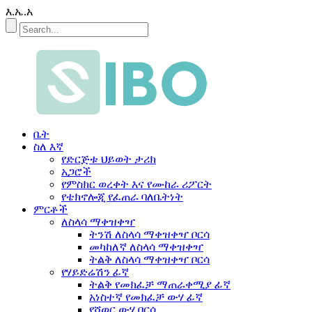
እ.ኤ.አ
ቤት
ስለ እኛ
የድርጅቱ ህይወት ታሪክ
አጋሮች
የምስክር ወረቀት እና የሙከራ ሪፖርት
የቴክኖሎጂ የፈጠራ ባለቤትነት
ምርቶች
ለስላሳ ማቀዝቀዣ
ትንሽ ለስላሳ ማቀዝቀዣ ቦርሳ
መካከለኛ ለስላሳ ማቀዝቀዣ
ትልቅ ለስላሳ ማቀዝቀዣ ቦርሳ
የሃይድሬሽን ፊኛ
ትልቅ የመክፈቻ ማጠራቀሚያ ፊኛ
አነስተኛ የመክፈቻ ውሃ ፊኛ
የሻወር ውሃ ቦርሳ