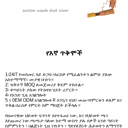
የእኛ ጥቅሞች
1፡24/7 የመስመር ላይ ድጋፍ።እርስዎ የሚፈልጉትን ልምድ ያለው
አስተማማኝ፣ ሙያዊ ቡድን።
2: ዝቅተኛ MOQ ለመጀመሪያ ቅደም ተከተል።
3፡ ቀጣይነት ያለው የትዕዛዝ ሂደት ሪፖርት።
4፡ የአንድ ጊዜ አገልግሎት
5：0EM ODM አገልግሎቶች እንኳን ደህና መጡ።የምርቱን ቀለም እና
ጥቅል በራስዎ የምርት ስም ማበጀት ይችላሉ።
የዘመናዊው ህይወት ፍጥነት እየተፋጠነ ነው, እና የህይወት ጫና
እየጨመረ ነው.ጫጫታ ባለው ከተማ ውስጥ ያሉ ሰዎች አንድ ዓይነት
ስምምነትን ፣ በልጅነት ጊዜ ነፃነትን ፣ ግድየለሽነት ሕይወትን ለማግኘት