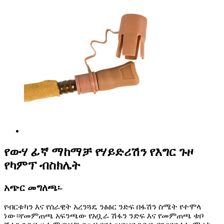
የውሃ ፊኛ ማከማቻ የሃይድሪሽን የእግር ጉዞ
የካምፕ ብስክሌት
አጭር መግለጫ፡-
የብርቱካን እና የሰራዊት አረንጓዴ ንፅፅር ንድፍ በፋሽን ስሜት የተሞላ
ነው።የመምጠጫ አፍንጫው የአቧራ ሽፋን ንድፍ እና የመምጠጫ ቱቦ