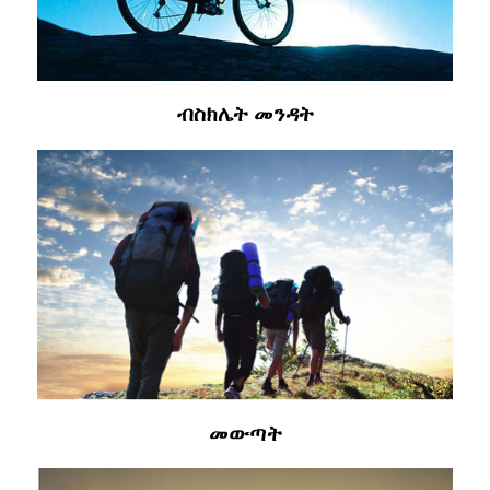
ብስክሌት መንዳት
መውጣት