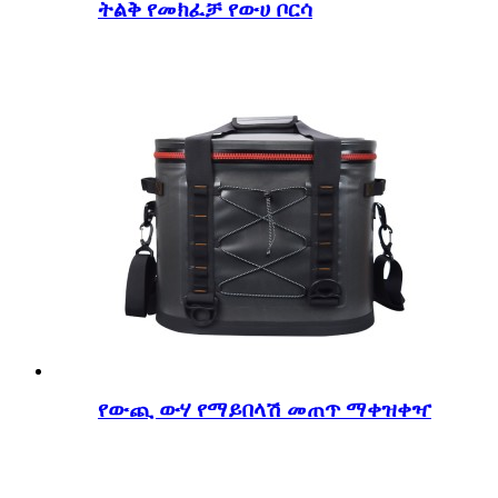
ትልቅ የመክፈቻ የውሀ ቦርሳ
የውጪ ውሃ የማይበላሽ መጠጥ ማቀዝቀዣ