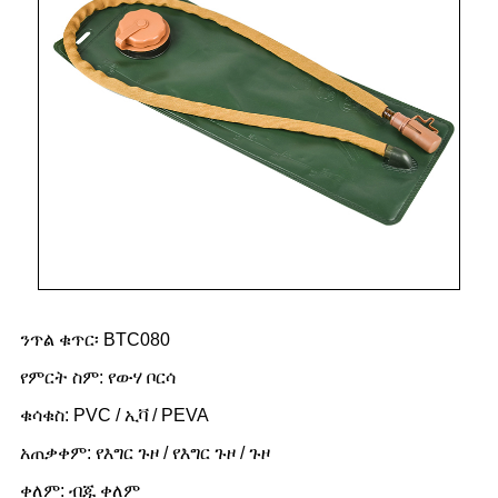
ንጥል ቁጥር፡ BTC080
የምርት ስም: የውሃ ቦርሳ
ቁሳቁስ: PVC / ኢቫ / PEVA
አጠቃቀም: የእግር ጉዞ / የእግር ጉዞ / ጉዞ
ቀለም: ብጁ ቀለም