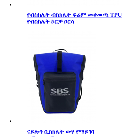
የብስክሌት ብስክሌት ፍሬም መቀመጫ TPU
የብስክሌት ኮርቻ ቦርሳ
ናይሎን ቢስክሌት ውሃ የማይገባ