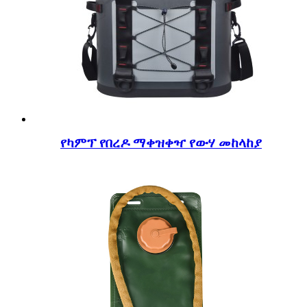
የካምፕ የበረዶ ማቀዝቀዣ የውሃ መከላከያ