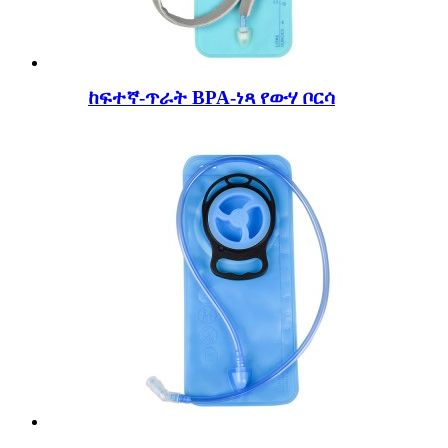
ከፍተኛ-ጥራት BPA-ነጻ የውሃ ቦርሳ