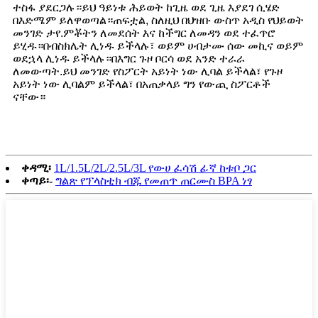
ተስፋ ያደርጋሉ።ይህ ዓይነቱ ሕይወት ከጊዜ ወደ ጊዜ እያደገ ሲሄድ
በእድሜም ይለዋወጣል።ጠፍቷል, ስለዚህ በህዝቡ ውስጥ አዲስ የህይወት
መንገድ ታየ.ምቾትን ለመደሰት እና ከችግር ለመዳን ወደ ተፈጥሮ
ይሂዱ።በብስክሌት ሊነዱ ይችላሉ፣ ወይም ሀብታሙ ሰው መኪና ወይም
ወደኋላ ሊነዱ ይችላሉ።በእግር ጉዞ ቦርሳ ወደ አንድ ተራራ
ለመውጣት.ይህ መንገድ የስፖርት አይነት ነው ሊባል ይችላል፣ የጉዞ
አይነት ነው ሊባልም ይችላል፣ በአጠቃላይ ግን የውጪ ስፖርቶች
ናቸው።
ቀዳሚ፡
1L/1.5L/2L/2.5L/3L የውሀ ፈሳሽ ፊኛ ከቱቦ ጋር
ቀጣይ፡-
ግልጽ የፕላስቲክ ብጁ የመጠጥ ጠርሙስ BPA ነፃ