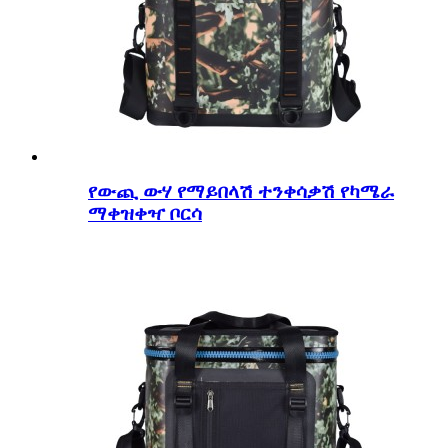
የውጪ ውሃ የማይበላሽ ተንቀሳቃሽ የካሜራ
ማቀዝቀዣ ቦርሳ