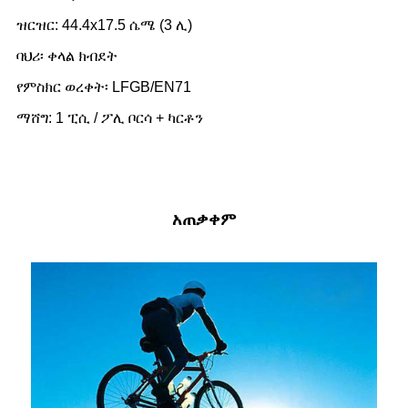
ዝርዝር: 44.4x17.5 ሴሜ (3 ሊ)
ባህሪ፡ ቀላል ክብደት
የምስክር ወረቀት፡ LFGB/EN71
ማሸግ: 1 ፒሲ / ፖሊ ቦርሳ + ካርቶን
አጠቃቀም