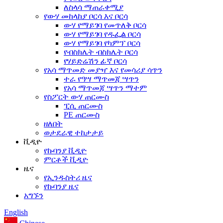
ለስላሳ ማጠራቀሚያ
የውሃ መከላከያ ቦርሳ እና ቦርሳ
ውሃ የማይገባ የመጥለቅ ቦርሳ
ውሃ የማይገባ የዱፌል ቦርሳ
ውሃ የማይገባ የካምፕ ቦርሳ
የብስክሌት ብስክሌት ቦርሳ
የሃይድሬሽን ፊኛ ቦርሳ
የአሳ ማጥመድ መያዣ እና የመሳሪያ ሳጥን
ተራ የዓሣ ማጥመጃ ሣጥን
የአሳ ማጥመጃ ሣጥን ማተም
የስፖርት ውሃ ጠርሙስ
ፒሲ ጠርሙስ
PE ጠርሙስ
ዘለበት
ወታደራዊ ተከታታይ
ቪዲዮ
የኩባንያ ቪዲዮ
ምርቶች ቪዲዮ
ዜና
የኢንዱስትሪ ዜና
የኩባንያ ዜና
አግኙን
English