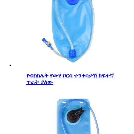
የብስክሌት የውሃ ቦርሳ ተንቀሳቃሽ ከፍተኛ
ጥራት ያለው