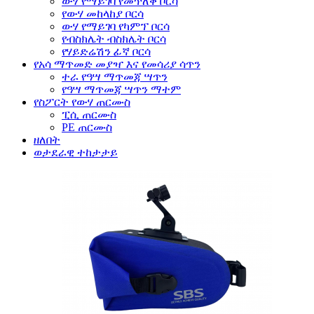
ውሃ የማይገባ የመጥለቅ ቦርሳ
የውሃ መከላከያ ቦርሳ
ውሃ የማይገባ የካምፕ ቦርሳ
የብስክሌት ብስክሌት ቦርሳ
የሃይድሬሽን ፊኛ ቦርሳ
የአሳ ማጥመድ መያዣ እና የመሳሪያ ሳጥን
ተራ የዓሣ ማጥመጃ ሣጥን
የዓሣ ማጥመጃ ሣጥን ማተም
የስፖርት የውሃ ጠርሙስ
ፒሲ ጠርሙስ
PE ጠርሙስ
ዘለበት
ወታደራዊ ተከታታይ