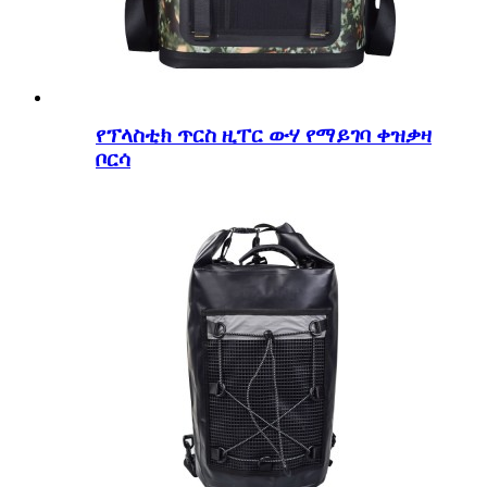
የፕላስቲክ ጥርስ ዚፐር ውሃ የማይገባ ቀዝቃዛ
ቦርሳ