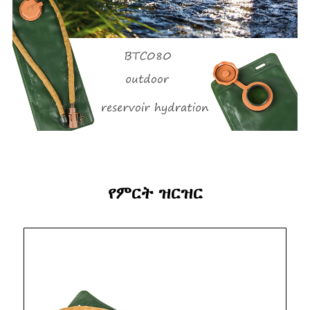
የምርት ዝርዝር