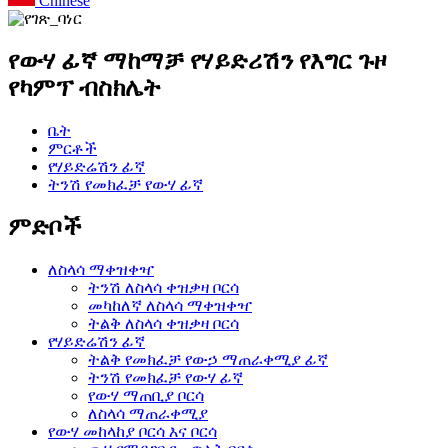
Chinese
የውሃ ፊኛ ማከማቻ የሃይድሪሽን የእግር ጉዞ
የካምፕ ብስክሌት
ቤት
ምርቶች
የሃይድሬሽን ፊኛ
ትንሽ የመክፈቻ የውሃ ፊኛ
ምድቦች
ለስላሳ ማቀዝቀዣ
ትንሽ ለስላሳ ቀዝቃዛ ቦርሳ
መካከለኛ ለስላሳ ማቀዝቀዣ
ትልቅ ለስላሳ ቀዝቃዛ ቦርሳ
የሃይድሬሽን ፊኛ
ትልቅ የመክፈቻ የውኃ ማጠራቀሚያ ፊኛ
ትንሽ የመክፈቻ የውሃ ፊኛ
የውሃ ማጠቢያ ቦርሳ
ለስላሳ ማጠራቀሚያ
የውሃ መከላከያ ቦርሳ እና ቦርሳ