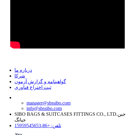
درباره ما
شرکا
گواهینامه و گزارش آزمون
ثبت اختراع فناوری
manager@sbssibo.com
info@sbssibo.com
SIBO BAGS & SUITCASES FITTINGS CO., LTD.جین
جیانگ
تلفن: +86-15959545653