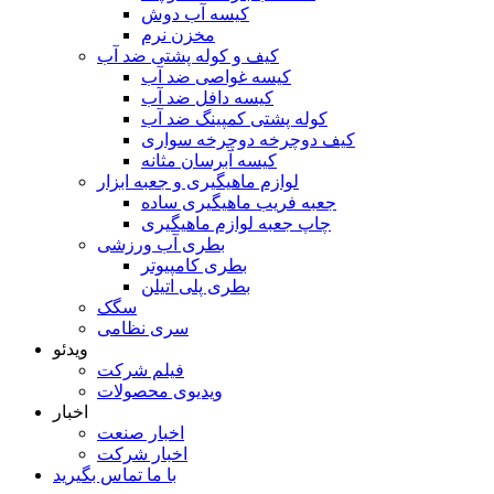
کیسه آب دوش
مخزن نرم
کیف و کوله پشتی ضد آب
کیسه غواصی ضد آب
کیسه دافل ضد آب
کوله پشتی کمپینگ ضد آب
کیف دوچرخه دوچرخه سواری
کیسه آبرسان مثانه
لوازم ماهیگیری و جعبه ابزار
جعبه فریب ماهیگیری ساده
چاپ جعبه لوازم ماهیگیری
بطری آب ورزشی
بطری کامپیوتر
بطری پلی اتیلن
سگک
سری نظامی
ویدئو
فیلم شرکت
ویدیوی محصولات
اخبار
اخبار صنعت
اخبار شرکت
با ما تماس بگیرید