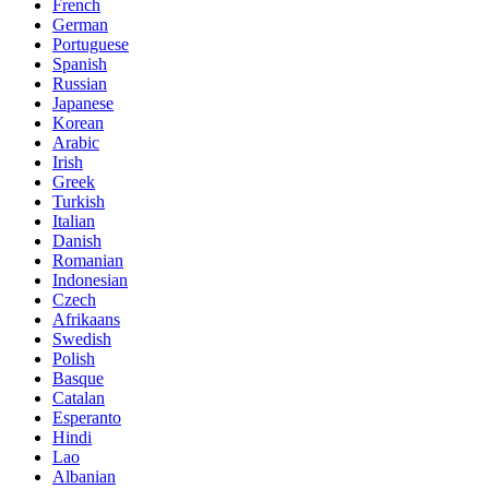
French
German
Portuguese
Spanish
Russian
Japanese
Korean
Arabic
Irish
Greek
Turkish
Italian
Danish
Romanian
Indonesian
Czech
Afrikaans
Swedish
Polish
Basque
Catalan
Esperanto
Hindi
Lao
Albanian