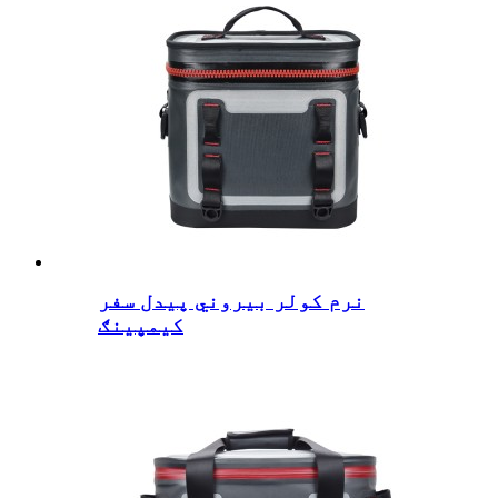
نرم کولر بیروني پیدل سفر
کیمپینګ