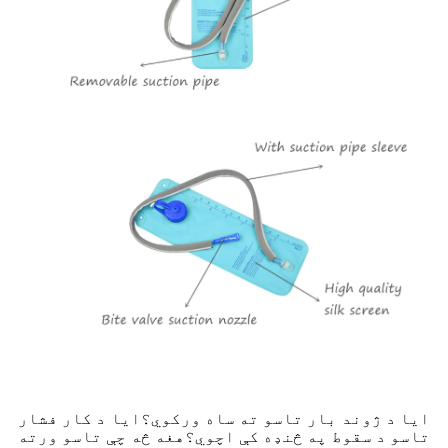
ایا د ژوند بار تاسو ته ساه ورکوي؟ایا د کار فشار
تاسو د سقوط په څنډه کې اچوي؟هغه څه چې تاسو ورته