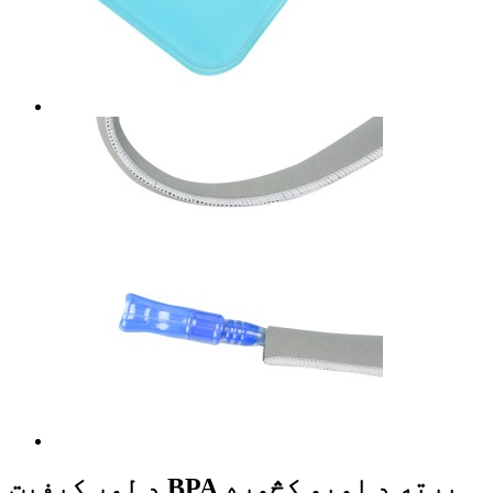
د لوړ کیفیت BPA پرته د اوبو کڅوړه