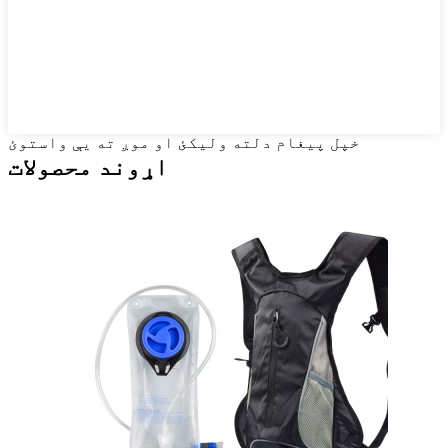
خپل پیغام دلته ولیکئ او موږ ته یې واستوئ
اړوند محصولات