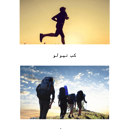
کب نیولو