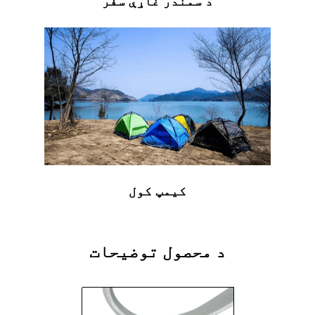
د سمندر غاړې سفر
کیمپ کول
د محصول توضیحات