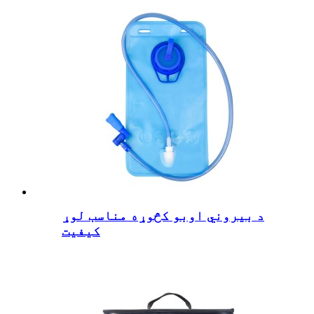
د بیروني اوبو کڅوړه مناسب لوړ
کیفیت