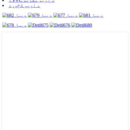
د PVC د اوبو مثانه
د اوبو کڅوړه