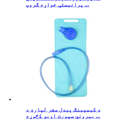
پرانیستې خواړه ګروپ ...
د کیمپینګ پیدل سفر لپاره د
بیروني سپورت اوبو کڅوړه ...