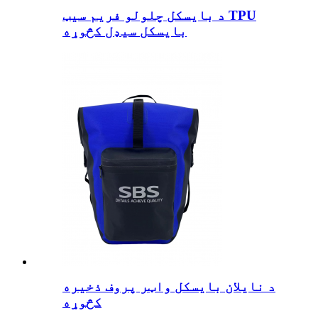
د بایسکل چلولو فریم سیټ TPU
بایسکل سیډل کڅوړه
د نایلان بایسکل واټر پروف ذخیره
کڅوړه