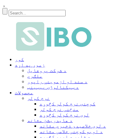
د
کور
زموږ په اړه
د شرکت پروفایل
ملګري
د سند او ازموینې راپور
د ټیکنالوژۍ پیټینټ
محصولات
نرم کولر
کوچنۍ نرم کولر کڅوړه
منځنی نرم کولر
لوی نرم کولر کڅوړه
د هایدریشن مثانه
د لوی خلاصیدو ذخیرې مثانه
د اوبو کوچنی خلاصی مثانه
د شاور د اوبو کڅوړه