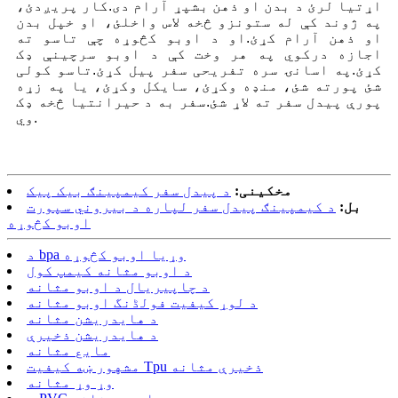
اړتیا لرئ د بدن او ذهن بشپړ آرام دی.کار پریږدئ،
په ژوند کې له ستونزو څخه لاس واخلئ، او خپل بدن
او ذهن آرام کړئ.او د اوبو کڅوړه چې تاسو ته
اجازه درکوي په هر وخت کې د اوبو سرچینې ډک
کړئ.په اسانۍ سره تفریحی سفر پیل کړئ.تاسو کولی
شئ پورته شئ، منډه وکړئ، سایکل وکړئ، یا په زړه
پورې پیدل سفر ته لاړ شئ.سفر به د حیرانتیا څخه ډک
وي.
مخکینی:
د پیدل سفر کیمپینګ بیک پیک
بل:
د کیمپینګ پیدل سفر لپاره د بیروني سپورت
اوبو کڅوړه
د bpa وړیا اوبو کڅوړه
د اوبو مثانه کیمپ کول
د چاپیریال د اوبو مثانه
د لوړ کیفیت فولڈنگ اوبو مثانه
د هایدریشن مثانه
د هایدریشن ذخیرې
مایع مثانه
مشهور ښه کیفیت Tpu ذخیرې مثانه
وړ وړ مثانه