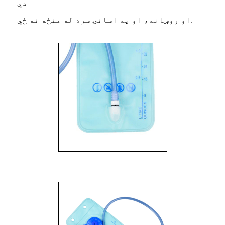
دي
او روښانه، او په اسانۍ سره له منځه نه ځي.