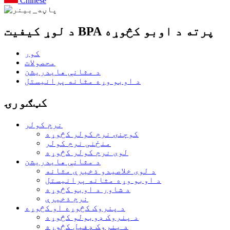
Chinese
د لوړ کیفیت BPA پرته د اوبو کڅوړه
کور
محصولات
د مثانې هایدریشن
د اوبو وړه مثانه پرانیستل
کټګورۍ
نرم کولر
کوچنۍ نرم کولر کڅوړه
منځنی نرم کولر
لوی نرم کولر کڅوړه
د مثانې هایدریشن
د لوی خلاصیدو ذخیرې مثانه
د اوبو وړه مثانه پرانیستل
د شاور د اوبو کڅوړه
نرم ذخیرې
د پنروک کڅوړه او کڅوړه
د پنروک ډوبولو کڅوړه
د پنروک ډفیل کڅوړه