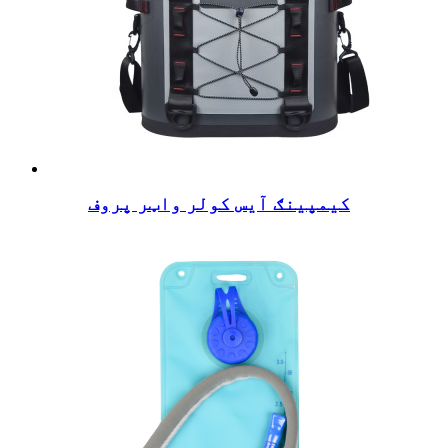
کیمپینګ آیس کولر واټر پروف