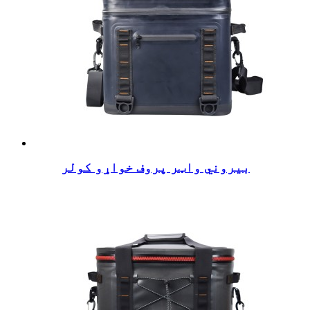
بیروني واټر پروف خواړو کولر