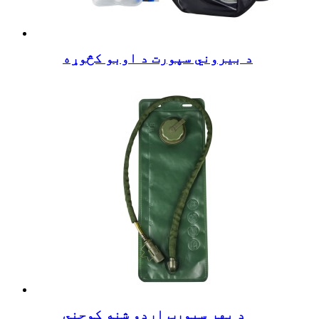
د بیروني سپورت د اوبو کڅوړه
د بهر سپورټ اردو شنه کوچني