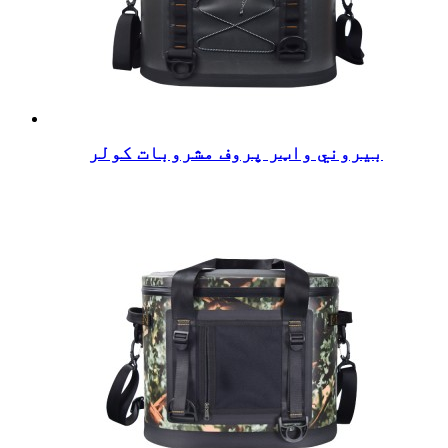
بیروني واټر پروف مشروبات کولر