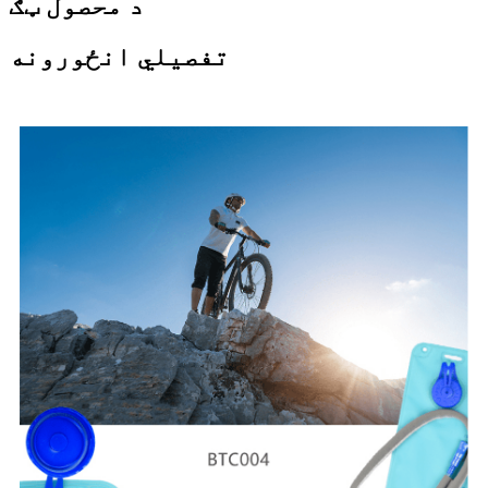
د محصول ټګ
تفصيلي انځورونه