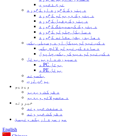
نرم ذخیرې
د پنروک کڅوړه او کڅوړه
د پنروک ډوبولو کڅوړه
د پنروک ډفیل کڅوړه
د پنروک کیمپینګ کڅوړه
د سایکل چلولو کڅوړه
د هایدریشن مثانه کڅوړه
د کب نیولو ټیکل او د وسیلې بکس
د ساده کب نیولو لالچ بکس
د کب نیولو د ټوکر بکس چاپول
د سپورت د اوبو بوتل
د PC بوتل
د PE بوتل
بکسونه
پوځي لړۍ
ویډیو
د شرکت ویډیو
د محصولاتو ویډیو
خبرونه
د صنعت خبرونه
د شرکت خبرونه
موږ سره اړیکه ونیسئ
English