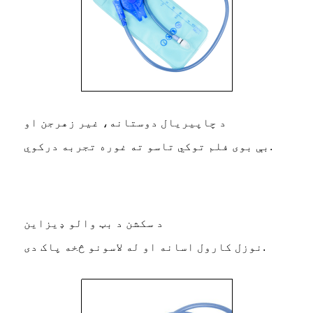
د چاپیریال دوستانه، غیر زهرجن او
بې بوی فلم توکي تاسو ته غوره تجربه درکوي.
د سکشن د بټ والو ډیزاین
نوزل کارول اسانه او له لاسونو څخه پاک دی.