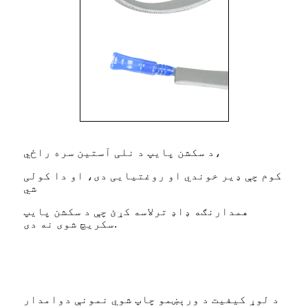
د سکشن پایپ د نلی آستین سره راځي،
کوم چې ډیر خوندي او روغتیایی دی، او دا کولی
شي
همدارنګه ډاډ ترلاسه کړئ چې د سکشن پایپ
سکریچ شوی نه دی.
د لوړ کیفیت د ورېښمو چاپ شوي نمونې دوامدار