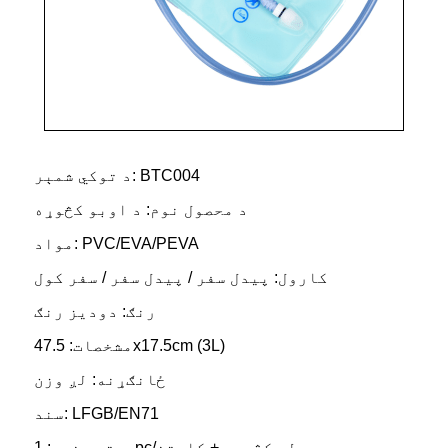
د توکي شمېر: BTC004
د محصول نوم: د اوبو کڅوړه
مواد: PVC/EVA/PEVA
کارول: پیدل سفر / پیدل سفر / سفر کول
رنګ: دودیز رنګ
مشخصات: 47.5x17.5cm (3L)
ځانګړنه: لږ وزن
سند: LFGB/EN71
بسته بندي: 1pc/پولي کڅوړه + کارتن