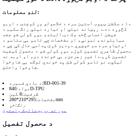
لنډ معلومات:
دا د سکشن ټیوب آستین سره د خلاصولو وړ کوچنۍ د اوبو
کڅوړه ده.د روښانه نیلي او تیاره نیلي رنګ سکیم د
فیشن احساس څخه ډک دی.البته، موږ کولی شو هغه
سټایلونه، نمونې، او مشخصات چې تاسو یې ستاسو د
اړتیاو سره سم خوښوي دودیز کړئ.پداسې حال کې چې د
محصول ظاهري تضمین کول، موږ کولی شو د محصول کیفیت
تضمین کړو.دا غیر زهرجن، بې خونده دی، او اوبه نه
لیکي، نو تاسو کولی شئ په خوندي توګه یې شاوخوا
شاوخوا واخلئ.
BD-001-39
د مادې شمیره:
840D-TPU
مواد:
ظرفیت:
8 کین
295*210*280mm
مشخصات:
رنګ:
خړ
موږ ته بریښنالیک واستوئ
د محصول تفصیل