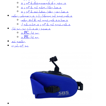
د پنروک کیمپینګ کڅوړه
د سایکل چلولو کڅوړه
د هایدریشن مثانه کڅوړه
د کب نیولو ټیکل او د وسیلې بکس
د ساده کب نیولو لالچ بکس
د کب نیولو کڅوړه چاپ کول
د سپورت د اوبو بوتل
د PC بوتل
د PE بوتل
بکسونه
پوځي لړۍ