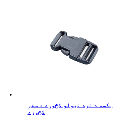
بکسه د غره نیولو کڅوړه د سفر
کڅوړه