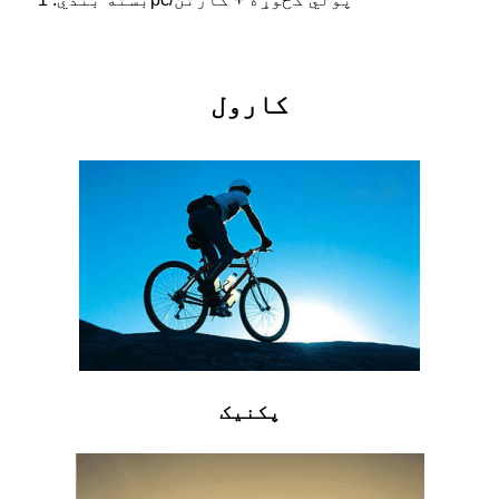
کارول
پکنیک