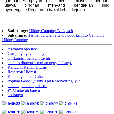
gampang.Sampeyan bisa menek, mlayu, sepedaan,
utawa pindhah menyang pendakian sing
nyenengake.Perjalanan bakal kebak kejutan.
Sadurunge:
Hiking Camping Backpack
Sabanjure:
Tas banyu Olahraga Outdoor kanggo Camping
Hiking Running
tas banyu bpa free
Camping nguyuh banyu
lingkungan banyu nguyuh
kualitas dhuwur lempitan nguyuh banyu
Kandung Kemih Hidrasi
Reservoir Hidrasi
Kandung kemih Cairan
Popular Good Quality Tpu Reservoir nguyuh
kandung kemih portabel
PVC nguyuh banyu
tas banyu