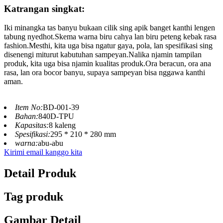
Katrangan singkat:
Iki minangka tas banyu bukaan cilik sing apik banget kanthi lengen
tabung nyedhot.Skema warna biru cahya lan biru peteng kebak rasa
fashion.Mesthi, kita uga bisa ngatur gaya, pola, lan spesifikasi sing
disenengi miturut kabutuhan sampeyan.Nalika njamin tampilan
produk, kita uga bisa njamin kualitas produk.Ora beracun, ora ana
rasa, lan ora bocor banyu, supaya sampeyan bisa nggawa kanthi
aman.
Item No:
BD-001-39
Bahan:
840D-TPU
Kapasitas:
8 kaleng
Spesifikasi:
295 * 210 * 280 mm
warna:
abu-abu
Kirimi email kanggo kita
Detail Produk
Tag produk
Gambar Detail