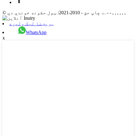
© د چاپ حق - 2010-2021: ټول حقونه خوندي دي. - - , , , , , ,
برېښنا لیک ولېږه
WhatsApp
x