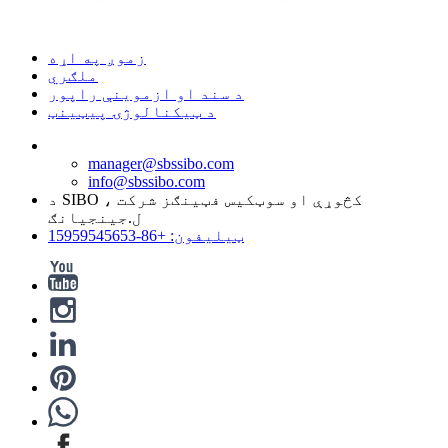
زموږ په اړه
ملګري
د سند او ازموینې راپور
د ټیکنالوژۍ پیټینټ
manager@sbssibo.com
info@sbssibo.com
د SIBO کڅوړې او سوټکیس فټینګز شرکت ،
ل.جينجيانګ
ټیلیفون: +86-15959545653