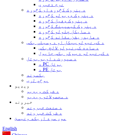
نرم ذخیرې
د پنروک کڅوړه او کڅوړه
د پنروک ډوبولو کڅوړه
د پنروک ډفیل کڅوړه
د پنروک کیمپینګ کڅوړه
د سایکل چلولو کڅوړه
د هایدریشن مثانه کڅوړه
د کب نیولو ټیکل او د وسیلې بکس
د ساده کب نیولو لالچ بکس
د کب نیولو د ټوکر بکس چاپول
د سپورت د اوبو بوتل
د PC بوتل
د PE بوتل
بکسونه
پوځي لړۍ
ویډیو
د شرکت ویډیو
د محصولاتو ویډیو
خبرونه
د صنعت خبرونه
د شرکت خبرونه
موږ سره اړیکه ونیسئ
English