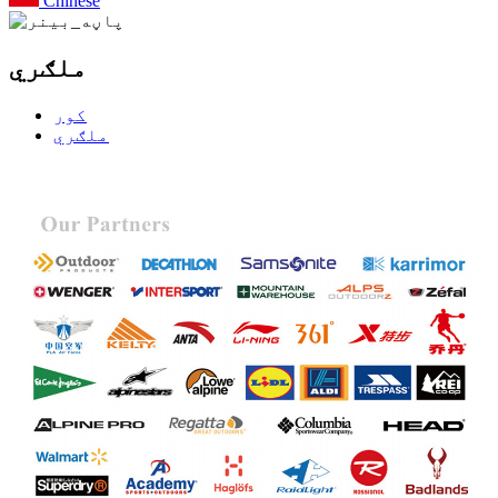
Chinese
ملګري
کور
ملګري