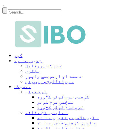
د
کور
زموږ په اړه
د شرکت پروفایل
ملګري
د سند او ازموینې راپور
د ټیکنالوژۍ پیټینټ
محصولات
نرم کولر
کوچنۍ نرم کولر کڅوړه
منځنی نرم کولر
لوی نرم کولر کڅوړه
د هایدریشن مثانه
د لوی خلاصیدو ذخیرې مثانه
د اوبو کوچنی خلاصی مثانه
د شاور د اوبو کڅوړه