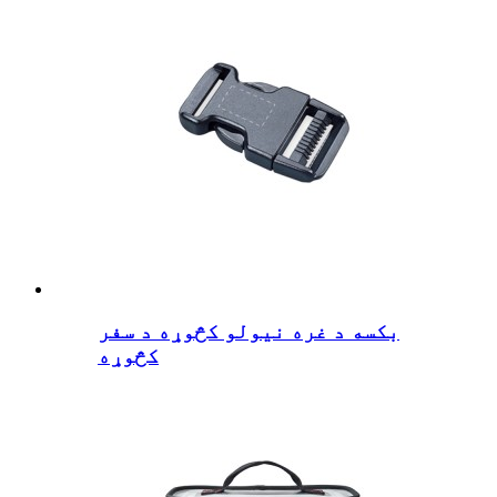
بکسه د غره نیولو کڅوړه د سفر
کڅوړه