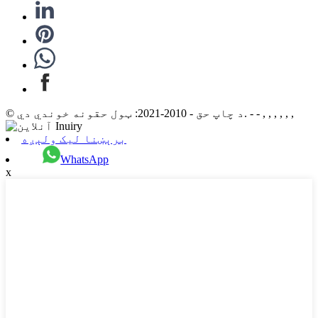
© د چاپ حق - 2010-2021: ټول حقونه خوندي دي. - - , , , , , ,
برېښنا لیک ولېږه
WhatsApp
x