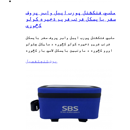
ملټي فنکشنل پورټ ایبل واټر پروف
سفر بایسکل فرنټ فریم ذخیره کولو
کڅوړې
ملټي فنکشنل پورټ ایبل واټر پروف سفر بایسکل
فرنټ فریم ذخیره کولو کڅوړه د سایکل چلولو
اوږو کڅوړه د ماونټین بایسکل لاسي بار کڅوړه
پوښتنه
تفصیل