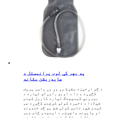
په بهر کې لوی پرانیستل د
هایدریشن مثانه
د څو اړخیزه سقوط وړ وړ وړ واټر پروف
کڅوړه ، دا د اوبو راوړلو لپاره د
بیروني کیمپینګ لپاره کارول کیدی
شي؛دا د ذخیره کولو کوچنۍ کڅوړه هم
کیدی شي، تاسو کولی شئ یو څه خنډونه
او پایونه واچوئ، د اوسیدو ځای ډیر
پاک او پاک کړئ.نور استعمالونه