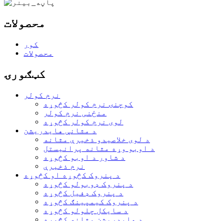
محصولات
کور
محصولات
کټګورۍ
نرم کولر
کوچنۍ نرم کولر کڅوړه
منځنی نرم کولر
لوی نرم کولر کڅوړه
د مثانې هایدریشن
د لوی خلاصیدو ذخیرې مثانه
د اوبو وړه مثانه پرانیستل
د شاور د اوبو کڅوړه
نرم ذخیرې
د پنروک کڅوړه او کڅوړه
د پنروک ډوبولو کڅوړه
د پنروک ډفیل کڅوړه
د پنروک کیمپینګ کڅوړه
د سایکل چلولو کڅوړه
د هایدریشن مثانه کڅوړه