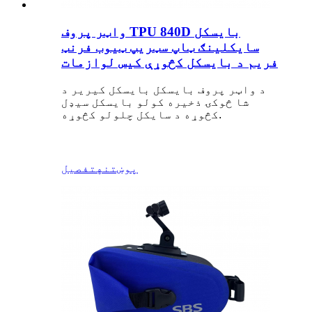
واټر پروف TPU 840D بایسکل
سایکلینګ ټاپ سټریپ ټیوب فرنټ
فریم د بایسکل کڅوړې کیس لوازمات
د واټر پروف بایسکل بایسکل کیریر د
شا څوکۍ ذخیره کولو بایسکل سیډل
کڅوړه د سایکل چلولو کڅوړه.
پوښتنه
تفصیل