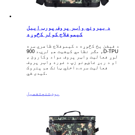
د بیروني واټر پروف پورټ ایبل
کیموفلاج کولر کڅوړه
د فیشن یخ کڅوړه د کیموفلاج ظاهري سره
، مګر نظامي کیفیت هم لري.د 900D-TPU
لوړ فعالیت واټر پروف مواد وکاروئ ،
او د ربړ غاښونو زپ د غوره واټر پروف
فعالیت سره.داخلي ټانک هم پنروک
کیدی شي.
پوښتنه
تفصیل