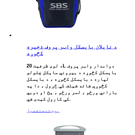
د نایلان بایسکل واټر پروف ذخیره
کڅوړه
د لوی ظرفیت 20L دوامدار واټر پروف
بایسکل کڅوړه د بیروني سایکل چلولو
لپاره د بایسکل کڅوړه ، د بایسکل
کڅوړې شاته شیلف کې ځړول ، دا په
باراني ورځو ، لمر ورځو ، یخ او دوبي
کې کارول کیدی شي.
پوښتنه
تفصیل