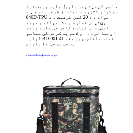
د لوړ کیفیت پورټ ایبل واټر پروف نرم
یخ کولر کڅوړه د اعتدال ظرفیت سره ، د
840D-TPU مواد ، د 20 کین ظرفیت ، د
ریښتیني خواړو ، مشروباتو ، میوو
ایښودلو لپاره کافي چې تاسو ورته
اړتیا لرئ ، او لاهم په ګرمۍ کې ستاسو
لپاره BD-001-41 خوند واخلئ. بهر هغه
یخ خوند چې دا راوړي.
پوښتنه
تفصیل