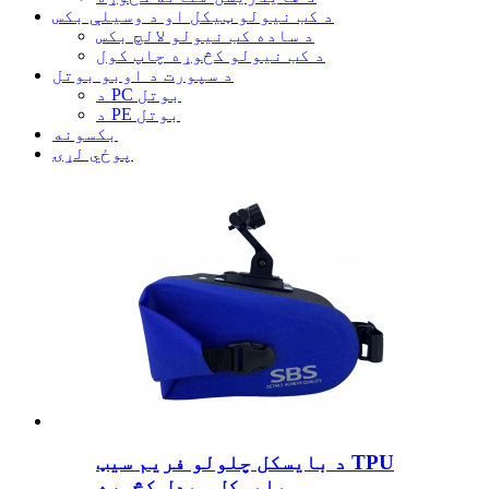
د کب نیولو ټیکل او د وسیلې بکس
د ساده کب نیولو لالچ بکس
د کب نیولو کڅوړه چاپ کول
د سپورت د اوبو بوتل
د PC بوتل
د PE بوتل
بکسونه
پوځي لړۍ
د بایسکل چلولو فریم سیټ TPU
بایسکل سیډل کڅوړه