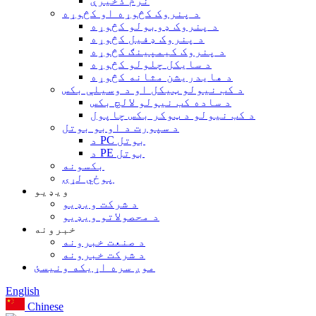
نرم ذخیرې
د پنروک کڅوړه او کڅوړه
د پنروک ډوبولو کڅوړه
د پنروک ډفیل کڅوړه
د پنروک کیمپینګ کڅوړه
د سایکل چلولو کڅوړه
د هایدریشن مثانه کڅوړه
د کب نیولو ټیکل او د وسیلې بکس
د ساده کب نیولو لالچ بکس
د کب نیولو د ټوکر بکس چاپول
د سپورت د اوبو بوتل
د PC بوتل
د PE بوتل
بکسونه
پوځي لړۍ
ویډیو
د شرکت ویډیو
د محصولاتو ویډیو
خبرونه
د صنعت خبرونه
د شرکت خبرونه
موږ سره اړیکه ونیسئ
English
Chinese