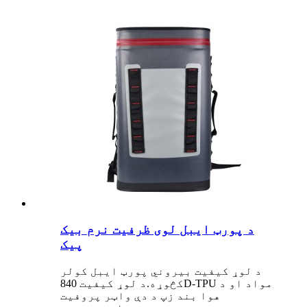
د پورټ ایبل لوی ظرفیت نرم بیک
پیک
د لوړ کیفیت بیروني پورټ ایبل کولر
کڅوړه.د لوړ کیفیت 840D-TPU مواد او د
هوا بند زپ د دې واټر پروفیت