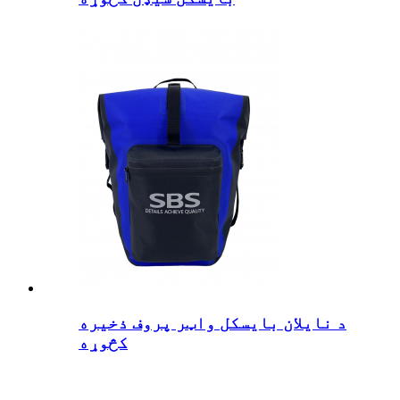
د نایلان بایسکل واټر پروف ذخیره
کڅوړه