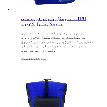
د بایسکل چلولو فریم سیټ TPU
بایسکل سیډل کڅوړه
واټر پروف ، راحته او د تنفس وړ
سایکلینګ بایسکل سیډل کڅوړه ، د
مخکښ ټیکنالوژۍ پراساس موادو کارول
، دوامدار ، د خرابولو او ماتولو
لپاره اسانه ندي.
پوښتنه
تفصیل