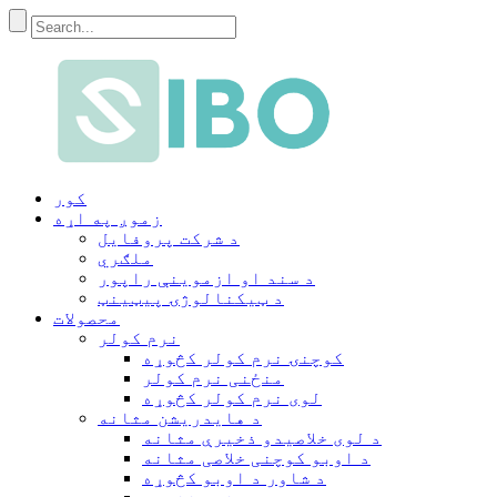
کور
زموږ په اړه
د شرکت پروفایل
ملګري
د سند او ازموینې راپور
د ټیکنالوژۍ پیټینټ
محصولات
نرم کولر
کوچنۍ نرم کولر کڅوړه
منځنی نرم کولر
لوی نرم کولر کڅوړه
د هایدریشن مثانه
د لوی خلاصیدو ذخیرې مثانه
د اوبو کوچنی خلاصی مثانه
د شاور د اوبو کڅوړه