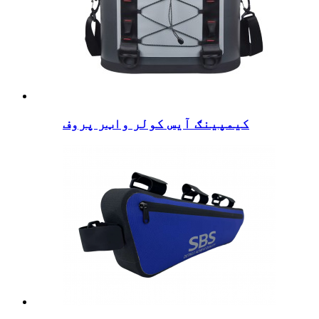
کیمپینګ آیس کولر واټر پروف