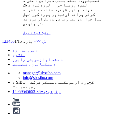
تضمینوي.د بسته بندۍ ډیزاین د هغې د
لیږد وړتیا خورا لوړه کوي.د 26
کینونو لوی ظرفیت ستاسو د ذخیره
کولو پراخه اړتیاوې پوره کوي.خپل
ټول خواړه، مشروبات، درمل او نور په
کې واچوئ.
پوښتنه
تفصیل
بل >
>>
پاڼه 1/15
6
5
4
3
2
1
زموږ په اړه
ملګري
د سند او ازموینې راپور
د ټیکنالوژۍ پیټینټ
manager@sbssibo.com
info@sbssibo.com
د SIBO کڅوړې او سوټکیس فټینګز شرکت ،
ل.جينجيانګ
ټیلیفون: +86-15959545653