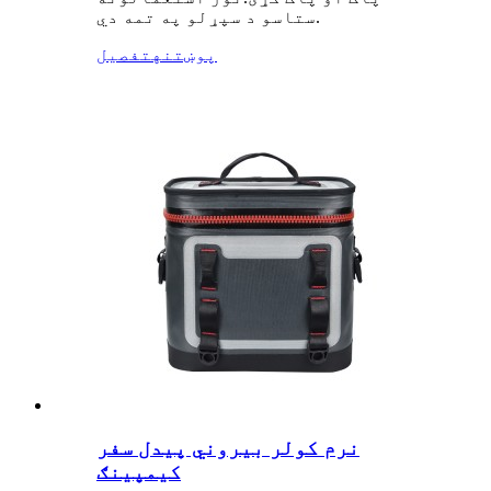
ستاسو د سپړلو په تمه دي.
پوښتنه
تفصیل
نرم کولر بیروني پیدل سفر
کیمپینګ