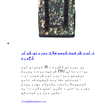
د لوی ظرفیت کیموفلاج بیروني کولر
کڅوړه
یو بیروني کڅوړه د 30 کینونو لوی
ظرفیت سره.د پنروک TPU مواد، عالي
توضیحي ډیزاین، لوی ظرفیت، او د
اغوستلو مقاومت کیفیت.که تاسو
کیمپینګ یاست، پکنیک، بهر، پیدل
سفر، یا حتی د جګړې اصلي ډګر، دا په
بشپړ ډول وړ کیدی شي.
پوښتنه
تفصیل