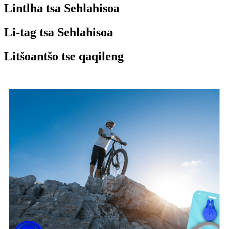
Lintlha tsa Sehlahisoa
Li-tag tsa Sehlahisoa
Litšoantšo tse qaqileng