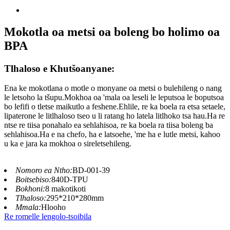
Mokotla oa metsi oa boleng bo holimo oa
BPA
Tlhaloso e Khutšoanyane:
Ena ke mokotlana o motle o monyane oa metsi o bulehileng o nang
le letsoho la tšupu.Mokhoa oa 'mala oa leseli le leputsoa le boputsoa
bo lefifi o tletse maikutlo a feshene.Ehlile, re ka boela ra etsa setaele,
lipaterone le litlhaloso tseo u li ratang ho latela litlhoko tsa hau.Ha re
ntse re tiisa ponahalo ea sehlahisoa, re ka boela ra tiisa boleng ba
sehlahisoa.Ha e na chefo, ha e latsoehe, 'me ha e lutle metsi, kahoo
u ka e jara ka mokhoa o sireletsehileng.
Nomoro ea Ntho:
BD-001-39
Boitsebiso:
840D-TPU
Bokhoni:
8 makotikoti
Tlhaloso:
295*210*280mm
Mmala:
Hlooho
Re romelle lengolo-tsoibila