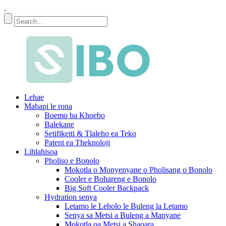
.
Lehae
Mabapi le rona
Boemo ba Khoebo
Balekane
Setifikeiti & Tlaleho ea Teko
Patent ea Theknoloji
Lihlahisoa
Pholiso e Bonolo
Mokotla o Monyenyane o Pholisang o Bonolo
Cooler e Bohareng e Bonolo
Big Soft Cooler Backpack
Hydration senya
Letamo le Leholo le Buleng la Letamo
Senya sa Metsi a Buleng a Manyane
Mokotla oa Metsi a Shaoara