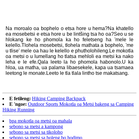
Na moroalo oa bophelo o etsa hore u hema?Na khatello
ea mosebetsi e etsa hore u be lintšing tsa ho oa?Seo u se
hlokang ke ho phomola ka ho feletseng ha 'mele le
kelello.Tlohela mosebetsi, tlohela mathata a bophelo, 'me
u tlise' mele oa hau le kelello e phutholohileng.Le mokotla
oa metsi o u lumellang ho tlatsa mehloli ea metsi ka nako
leha e le efe.Qala leeto la ho phomola habonolo.U ka
hloa, ua matha, ua palama libaesekele, kapa ua tsamaea
leetong le monate.Leeto le tla tlala lintho tse makatsang.
E fetileng:
Hiking Camping Backpack
E 'ngoe:
Outdoor Sports Mokotla oa Metsi bakeng sa Camping
Hiking Running
bpa mokotla oa metsi oa mahala
sebono sa metsi a kampong
sebono sa metsi sa tikoloho
sebono sa metsi sa boleng bo hodimo