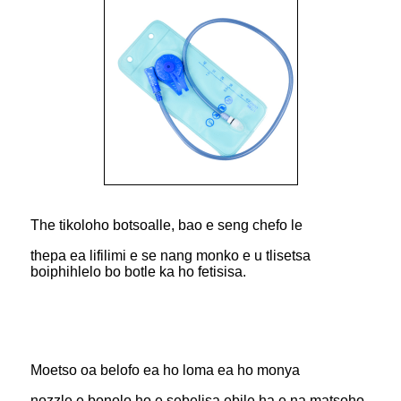
The tikoloho botsoalle, bao e seng chefo le
thepa ea lifilimi e se nang monko e u tlisetsa
boiphihlelo bo botle ka ho fetisisa.
Moetso oa belofo ea ho loma ea ho monya
nozzle e bonolo ho e sebelisa ebile ha e na matsoho.