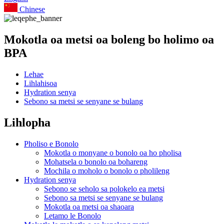
Chinese
Mokotla oa metsi oa boleng bo holimo oa
BPA
Lehae
Lihlahisoa
Hydration senya
Sebono sa metsi se senyane se bulang
Lihlopha
Pholiso e Bonolo
Mokotla o monyane o bonolo oa ho pholisa
Mohatsela o bonolo oa bohareng
Mochila o moholo o bonolo o pholileng
Hydration senya
Sebono se seholo sa polokelo ea metsi
Sebono sa metsi se senyane se bulang
Mokotla oa metsi oa shaoara
Letamo le Bonolo