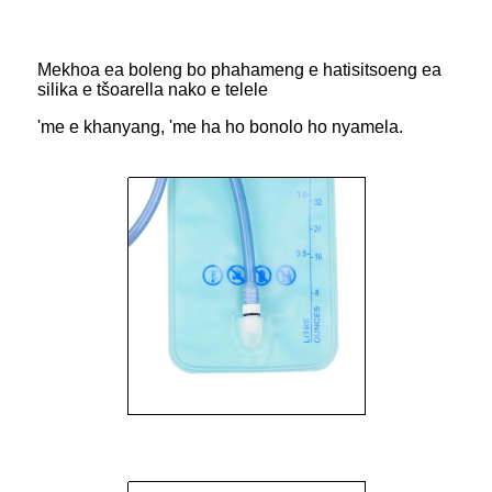
Mekhoa ea boleng bo phahameng e hatisitsoeng ea
silika e tšoarella nako e telele
'me e khanyang, 'me ha ho bonolo ho nyamela.