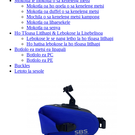
Mokotla le mokotla o sa keneleng metsi
Mokotla oa ho qoela o sa keneleng metsi
Mokotla oa duffel o sa keneleng metsi
Mochila o sa keneleng metsi kampong
Mokotla oa libaesekele
Mokotla oa senya
Ho Tšoasa Litlhapi & Lebokose la Lisebelisoa
Lebokose le se nang letho la ho tšoasa litlhapi
Ho hatisa lebokose la ho tšoasa litlhapi
Botlolo ea metsi ea lipapali
Botlolo ea PC
Botlolo ea PE
Buckles
Letoto la sesole