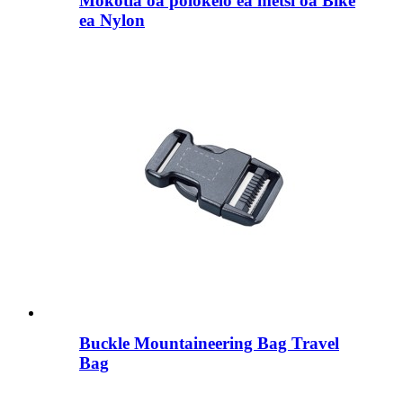
Mokotla oa polokelo ea metsi oa Bike
ea Nylon
Buckle Mountaineering Bag Travel
Bag