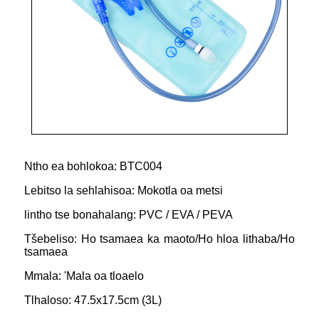
Ntho ea bohlokoa: BTC004
Lebitso la sehlahisoa: Mokotla oa metsi
lintho tse bonahalang: PVC / EVA / PEVA
Tšebeliso: Ho tsamaea ka maoto/Ho hloa lithaba/Ho
tsamaea
Mmala: 'Mala oa tloaelo
Tlhaloso: 47.5x17.5cm (3L)