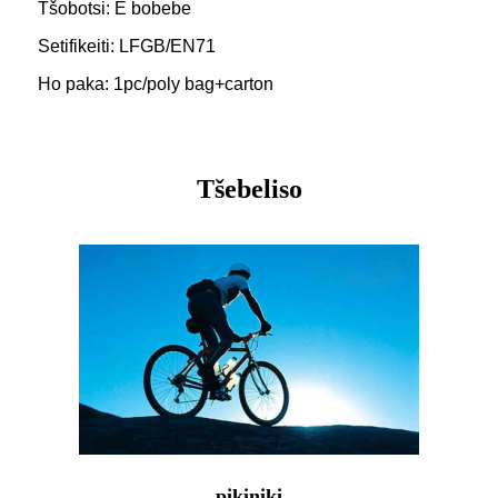
Tšobotsi: E bobebe
Setifikeiti: LFGB/EN71
Ho paka: 1pc/poly bag+carton
Tšebeliso
pikiniki