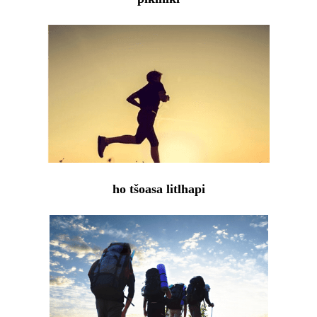
ho tšoasa litlhapi