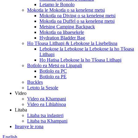
Letamo le Bonolo
Mokotla le Mokotla o sa keneleng metsi
Mokotla oa Diving o sa keneleng metsi
Mokotla oa Duffel o sa keneleng metsi
Metsing Camping Backpack
Mokotla oa libaesekele
Hydration Bladder Bag
Ho Tšoasa Litlhapi & Lebokose la Lisebelisoa
Lebokose la Lebokose la Lebokose la ho Tšoasa
Litlhapi
Ho Hatisa Lebokose la ho Tšoasa Litlhapi
Botlolo ea Metsi ea Lipapali
Botlolo ea PC
Botlolo ea PE
Buckles
Letoto la Sesole
Video
Video ea Khampani
Video ea Lihlahisoa
Litaba
Litaba tsa indasteri
Litaba tsa Khampani
Iteanye le rona
English