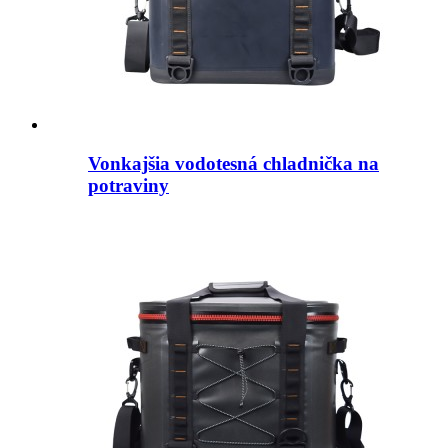
Vonkajšia vodotesná chladnička na
potraviny