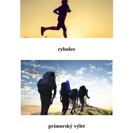
rybolov
prímorský výlet