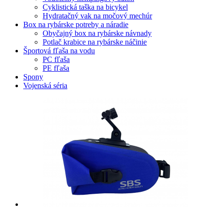
Cyklistická taška na bicykel
Hydratačný vak na močový mechúr
Box na rybárske potreby a náradie
Obyčajný box na rybárske návnady
Potlač krabice na rybárske náčinie
Športová fľaša na vodu
PC fľaša
PE fľaša
Spony
Vojenská séria