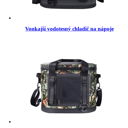
Vonkajší vodotesný chladič na nápoje