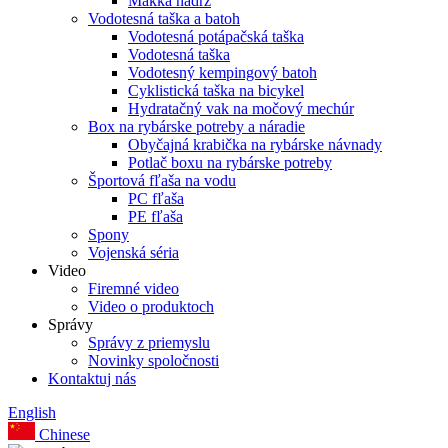
Mäkká nádrž
Vodotesná taška a batoh
Vodotesná potápačská taška
Vodotesná taška
Vodotesný kempingový batoh
Cyklistická taška na bicykel
Hydratačný vak na močový mechúr
Box na rybárske potreby a náradie
Obyčajná krabička na rybárske návnady
Potlač boxu na rybárske potreby
Športová fľaša na vodu
PC fľaša
PE fľaša
Spony
Vojenská séria
Video
Firemné video
Video o produktoch
Správy
Správy z priemyslu
Novinky spoločnosti
Kontaktuj nás
English
Chinese