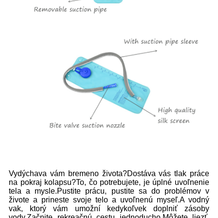
Vydýchava vám bremeno života?Dostáva vás tlak práce
na pokraj kolapsu?To, čo potrebujete, je úplné uvoľnenie
tela a mysle.Pustite prácu, pustite sa do problémov v
živote a prineste svoje telo a uvoľnenú myseľ.A vodný
vak, ktorý vám umožní kedykoľvek doplniť zásoby
vody.Začnite rekreačnú cestu jednoducho.Môžete liezť,