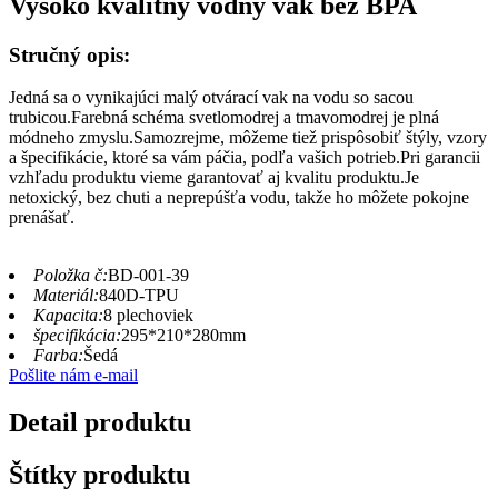
Vysoko kvalitný vodný vak bez BPA
Stručný opis:
Jedná sa o vynikajúci malý otvárací vak na vodu so sacou
trubicou.Farebná schéma svetlomodrej a tmavomodrej je plná
módneho zmyslu.Samozrejme, môžeme tiež prispôsobiť štýly, vzory
a špecifikácie, ktoré sa vám páčia, podľa vašich potrieb.Pri garancii
vzhľadu produktu vieme garantovať aj kvalitu produktu.Je
netoxický, bez chuti a neprepúšťa vodu, takže ho môžete pokojne
prenášať.
Položka č:
BD-001-39
Materiál:
840D-TPU
Kapacita:
8 plechoviek
špecifikácia:
295*210*280mm
Farba:
Šedá
Pošlite nám e-mail
Detail produktu
Štítky produktu