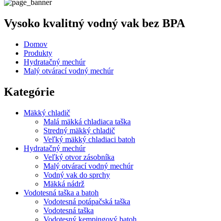
Vysoko kvalitný vodný vak bez BPA
Domov
Produkty
Hydratačný mechúr
Malý otvárací vodný mechúr
Kategórie
Mäkký chladič
Malá mäkká chladiaca taška
Stredný mäkký chladič
Veľký mäkký chladiaci batoh
Hydratačný mechúr
Veľký otvor zásobníka
Malý otvárací vodný mechúr
Vodný vak do sprchy
Mäkká nádrž
Vodotesná taška a batoh
Vodotesná potápačská taška
Vodotesná taška
Vodotesný kempingový batoh