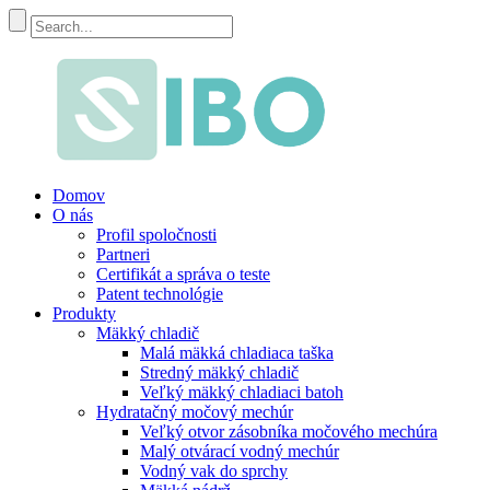
Domov
O nás
Profil spoločnosti
Partneri
Certifikát a správa o teste
Patent technológie
Produkty
Mäkký chladič
Malá mäkká chladiaca taška
Stredný mäkký chladič
Veľký mäkký chladiaci batoh
Hydratačný močový mechúr
Veľký otvor zásobníka močového mechúra
Malý otvárací vodný mechúr
Vodný vak do sprchy