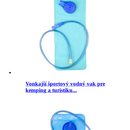
Vonkajší športový vodný vak pre
kemping a turistiku...