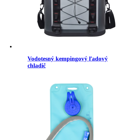
Vodotesný kempingový ľadový
chladič