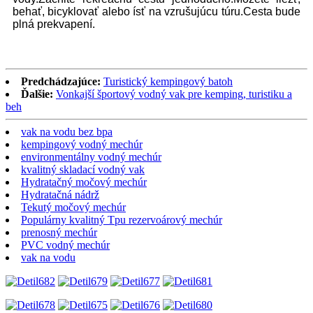
behať, bicyklovať alebo ísť na vzrušujúcu túru.Cesta bude
plná prekvapení.
Predchádzajúce:
Turistický kempingový batoh
Ďalšie:
Vonkajší športový vodný vak pre kemping, turistiku a
beh
vak na vodu bez bpa
kempingový vodný mechúr
environmentálny vodný mechúr
kvalitný skladací vodný vak
Hydratačný močový mechúr
Hydratačná nádrž
Tekutý močový mechúr
Populárny kvalitný Tpu rezervoárový mechúr
prenosný mechúr
PVC vodný mechúr
vak na vodu