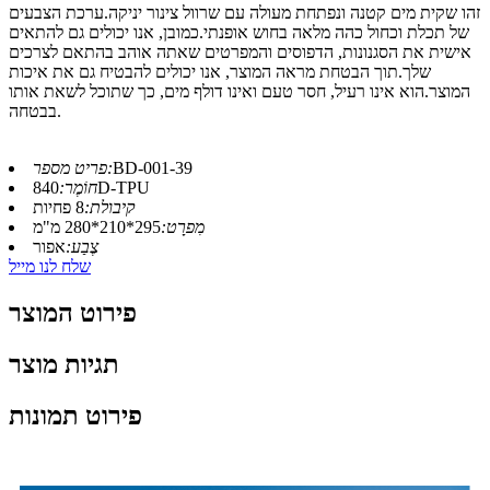
זהו שקית מים קטנה ונפתחת מעולה עם שרוול צינור יניקה.ערכת הצבעים
של תכלת וכחול כהה מלאה בחוש אופנתי.כמובן, אנו יכולים גם להתאים
אישית את הסגנונות, הדפוסים והמפרטים שאתה אוהב בהתאם לצרכים
שלך.תוך הבטחת מראה המוצר, אנו יכולים להבטיח גם את איכות
המוצר.הוא אינו רעיל, חסר טעם ואינו דולף מים, כך שתוכל לשאת אותו
בבטחה.
BD-001-39
פריט מספר:
840D-TPU
חוֹמֶר:
קיבולת:
8 פחיות
מִפרָט:
295*210*280 מ"מ
צֶבַע:
אפור
שלח לנו מייל
פירוט המוצר
תגיות מוצר
פירוט תמונות