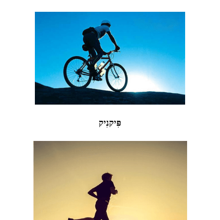
פִּיקנִיק