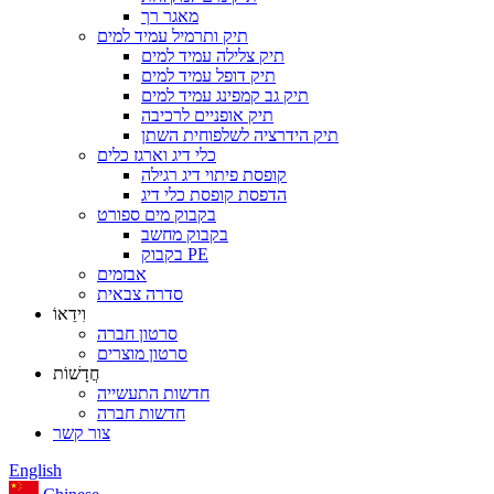
מאגר רך
תיק ותרמיל עמיד למים
תיק צלילה עמיד למים
תיק דופל עמיד למים
תיק גב קמפינג עמיד למים
תיק אופניים לרכיבה
תיק הידרציה לשלפוחית ​​השתן
כלי דיג וארגז כלים
קופסת פיתוי דיג רגילה
הדפסת קופסת כלי דיג
בקבוק מים ספורט
בקבוק מחשב
בקבוק PE
אבזמים
סדרה צבאית
וִידֵאוֹ
סרטון חברה
סרטון מוצרים
חֲדָשׁוֹת
חדשות התעשייה
חדשות חברה
צור קשר
English