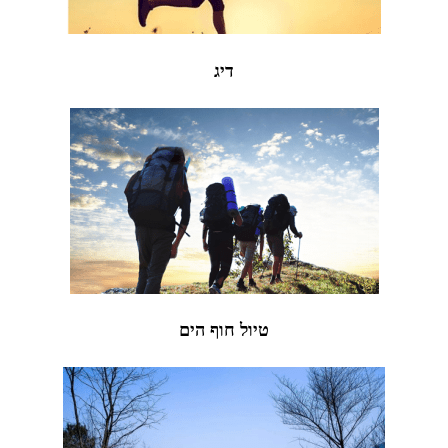
דיג
טיול חוף הים