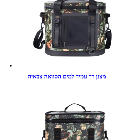
מצנן רך עמיד למים הסוואה צבאית