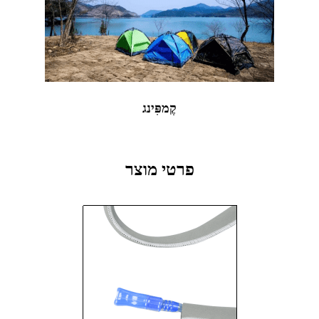
קֶמפִּינג
פרטי מוצר