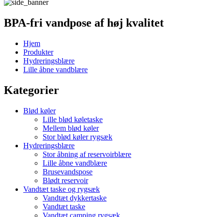
BPA-fri vandpose af høj kvalitet
Hjem
Produkter
Hydreringsblære
Lille åbne vandblære
Kategorier
Blød køler
Lille blød køletaske
Mellem blød køler
Stor blød køler rygsæk
Hydreringsblære
Stor åbning af reservoirblære
Lille åbne vandblære
Brusevandspose
Blødt reservoir
Vandtæt taske og rygsæk
Vandtæt dykkertaske
Vandtæt taske
Vandtæt camping rygsæk