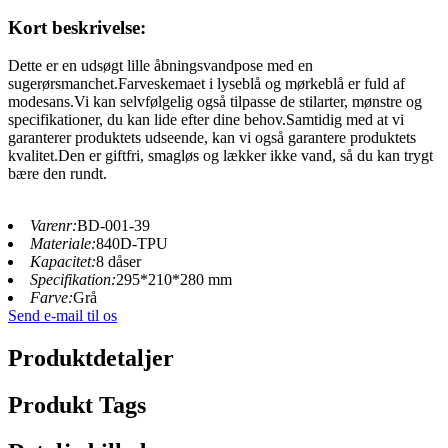
Kort beskrivelse:
Dette er en udsøgt lille åbningsvandpose med en
sugerørsmanchet.Farveskemaet i lyseblå og mørkeblå er fuld af
modesans.Vi kan selvfølgelig også tilpasse de stilarter, mønstre og
specifikationer, du kan lide efter dine behov.Samtidig med at vi
garanterer produktets udseende, kan vi også garantere produktets
kvalitet.Den er giftfri, smagløs og lækker ikke vand, så du kan trygt
bære den rundt.
Varenr:
BD-001-39
Materiale:
840D-TPU
Kapacitet:
8 dåser
Specifikation:
295*210*280 mm
Farve:
Grå
Send e-mail til os
Produktdetaljer
Produkt Tags