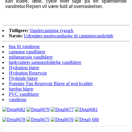
kan klatre, løbe, cykle eller tage på en spændende
vandretur.Rejsen vil være fuld af overraskelser.
Tidligere:
Vandrecamping rygsæk
Næste:
Udendørs sportsvandtaske til campingvandreløb
bpa fri vandpose
camping vandblære
miljømæssig vandblære
højkvalitets sammenfoldelig vandblære
Hydration blære
Hydration Reservoir
Flydende blære
Populær Tpu Reservoir Blære af god kvalitet
bærbar blære
PVC vandblære
vandpose