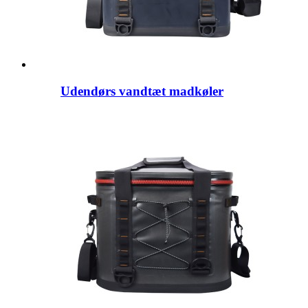
Udendørs vandtæt madkøler