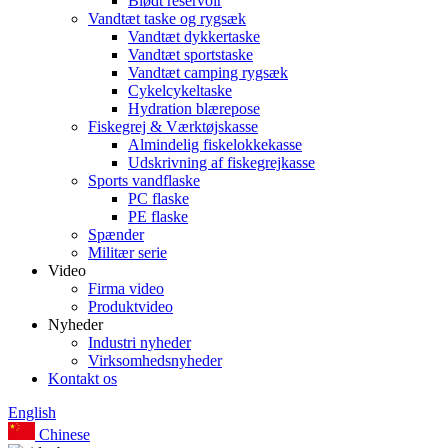
Blødt reservoir
Vandtæt taske og rygsæk
Vandtæt dykkertaske
Vandtæt sportstaske
Vandtæt camping rygsæk
Cykelcykeltaske
Hydration blærepose
Fiskegrej & Værktøjskasse
Almindelig fiskelokkekasse
Udskrivning af fiskegrejkasse
Sports vandflaske
PC flaske
PE flaske
Spænder
Militær serie
Video
Firma video
Produktvideo
Nyheder
Industri nyheder
Virksomhedsnyheder
Kontakt os
English
Chinese