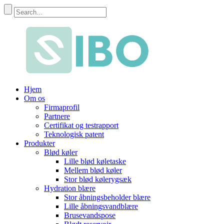
Hjem
Om os
Firmaprofil
Partnere
Certifikat og testrapport
Teknologisk patent
Produkter
Blød køler
Lille blød køletaske
Mellem blød køler
Stor blød kølerygsæk
Hydration blære
Stor åbningsbeholder blære
Lille åbningsvandblære
Brusevandspose