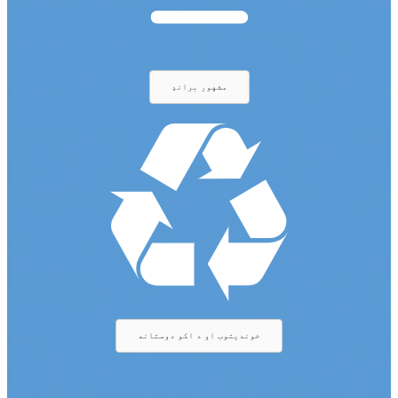
مشهور برانډ
خوندیتوب او د اکو دوستانه