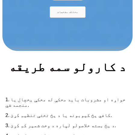
مختلف مشخصات
د کارولو سمه طریقه
1. خواړه او مشروبات باید مخکې له مخکې یخچال یا
منجمد شي.
2. کافي یخ کیوبونه یا د یخ تختې تنظیم کړئ.
3. د یخ بسته خلاصولو لپاره د وخت شمیر کم کړئ.