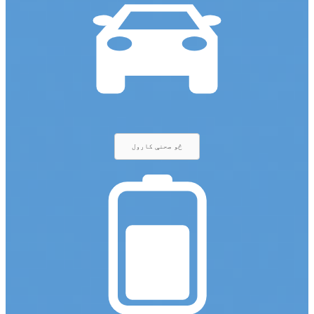
څو صحنې کارول