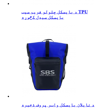
د بایسکل چلولو فریم سیټ TPU
بایسکل سیډل کڅوړه
د نایلان بایسکل واټر پروف ذخیره