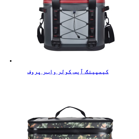
کیمپینګ آیس کولر واټر پروف