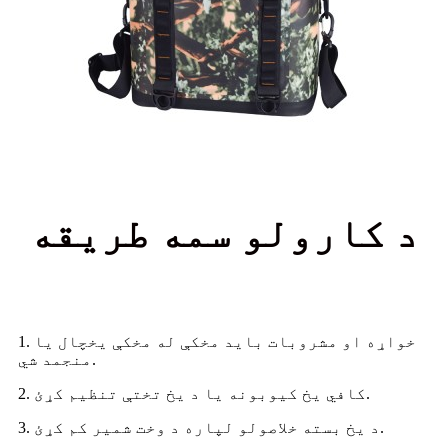
د کارولو سمه طریقه
1. خواړه او مشروبات باید مخکې له مخکې یخچال یا
منجمد شي.
2. کافي یخ کیوبونه یا د یخ تختې تنظیم کړئ.
3. د یخ بسته خلاصولو لپاره د وخت شمیر کم کړئ.