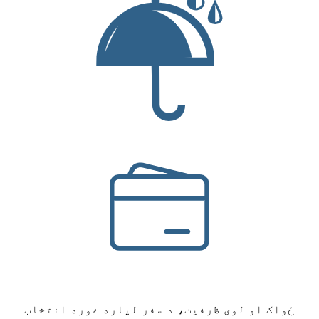
ځواک او لوی ظرفیت، د سفر لپاره غوره انتخاب