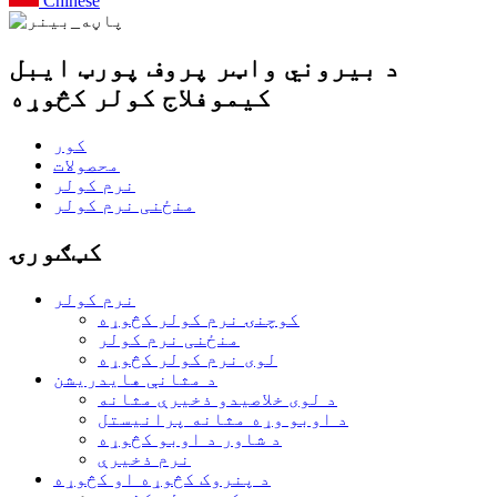
Chinese
د بیروني واټر پروف پورټ ایبل
کیموفلاج کولر کڅوړه
کور
محصولات
نرم کولر
منځنی نرم کولر
کټګورۍ
نرم کولر
کوچنۍ نرم کولر کڅوړه
منځنی نرم کولر
لوی نرم کولر کڅوړه
د مثانې هایدریشن
د لوی خلاصیدو ذخیرې مثانه
د اوبو وړه مثانه پرانیستل
د شاور د اوبو کڅوړه
نرم ذخیرې
د پنروک کڅوړه او کڅوړه