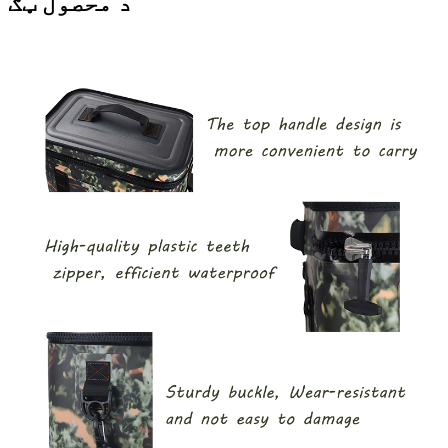
د محصول ټګ