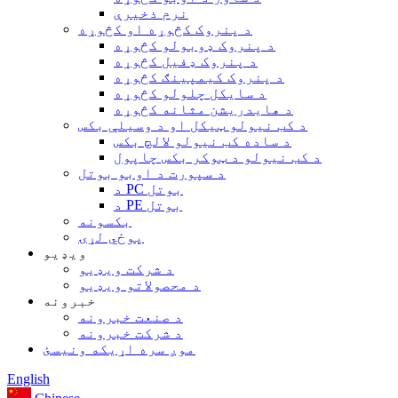
نرم ذخیرې
د پنروک کڅوړه او کڅوړه
د پنروک ډوبولو کڅوړه
د پنروک ډفیل کڅوړه
د پنروک کیمپینګ کڅوړه
د سایکل چلولو کڅوړه
د هایدریشن مثانه کڅوړه
د کب نیولو ټیکل او د وسیلې بکس
د ساده کب نیولو لالچ بکس
د کب نیولو د ټوکر بکس چاپول
د سپورت د اوبو بوتل
د PC بوتل
د PE بوتل
بکسونه
پوځي لړۍ
ویډیو
د شرکت ویډیو
د محصولاتو ویډیو
خبرونه
د صنعت خبرونه
د شرکت خبرونه
موږ سره اړیکه ونیسئ
English