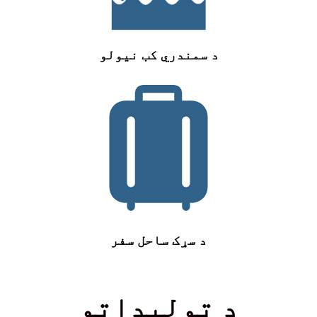
د سمندري کب نیولو
د سړک ساحل سفر
د تولیداتو