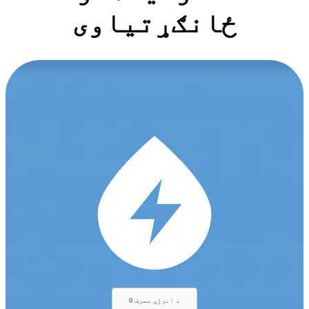
ځانګړتیاوی
0 د انرژي مصرف