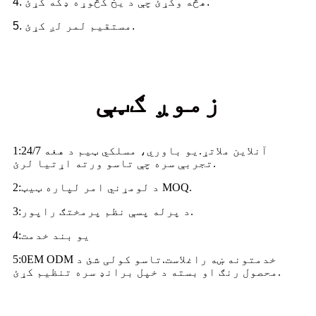
4. هڅه وکړئ چې د یخ کڅوړه ډکه کړئ.
5. مستقیم لمر لږ کړئ.
زموږ ګټې
24/7 آنلاین ملاتړ.یو باوري، مسلکي ټیم د هغه
:
1
تجربې سره چې تاسو ورته اړتیا لرئ.
د لومړني امر لپاره ټیټ MOQ.
:
2
د پرله پسې نظم پرمختګ راپور.
:
3
یو بند خدمت
:
4
0EM ODM خدمتونه ښه راغلاست.تاسو کولی شئ د
:
5
محصول رنګ او بسته د خپل برانډ سره تنظیم کړئ.