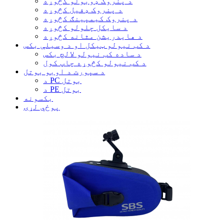
د پنروک ډوبولو کڅوړه
د پنروک ډفیل کڅوړه
د پنروک کیمپینګ کڅوړه
د سایکل چلولو کڅوړه
د هایدریشن مثانه کڅوړه
د کب نیولو ټیکل او د وسیلې بکس
د ساده کب نیولو لالچ بکس
د کب نیولو کڅوړه چاپ کول
د سپورت د اوبو بوتل
د PC بوتل
د PE بوتل
بکسونه
پوځي لړۍ