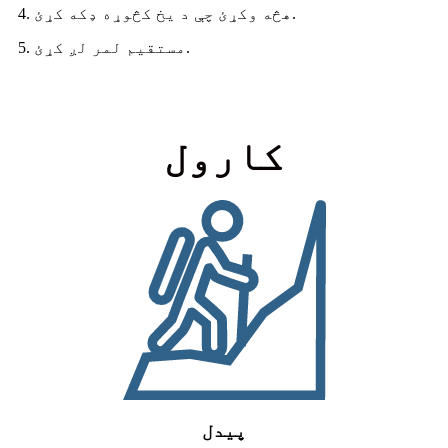
4. هڅه وکړئ چې د یخ کڅوړه ډکه کړئ.
5. مستقیم لمر لږ کړئ.
کارول
پیدل