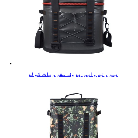
بیروني واټر پروف مشروبات کولر