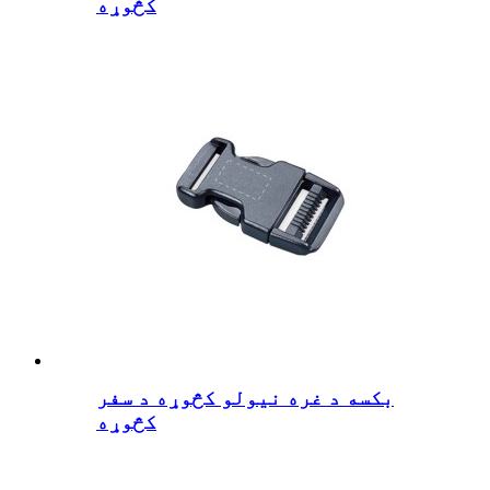
کڅوړه
بکسه د غره نیولو کڅوړه د سفر
کڅوړه