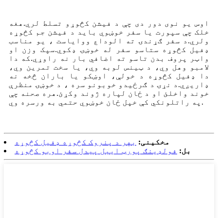
اوس یو نوی دور دی چې د فیشن کڅوړو تسلط لري.هغه
خلک چې سپورت یا سفر خوښوي باید د فیشن جم کڅوړه
ولري.د سفر ګړندۍ ته الوداع ووایاست ، یو مناسب
ډفیل کڅوړه ستاسو سفر له خوښۍ ډکوي.سپک وزن او
واټر پروف بدن تاسو ته اضافي بار نه راوړي.که دا
لامبو وهل وي، د ټینس لوبه وي، یا سخت تمرین وي،
دا ډفیل کڅوړه د خولې، اوښکو یا باران څخه نه
ډاریږي.د نړۍ د ګرځیدو خوبونو سره ، د خوښۍ منظرې
خوند واخلئ او د ځان لپاره ژوند وکړئ.هره صحنه چې
په راتلونکي کې خپل ځان خوښوي حتمي به ورسره وي.
مخکینی:
بهر د پنروک کڅوړه ډفیل کڅوړه
بل:
فولډینګ پورټ ایبل پیدل سفر اوبو کڅوړه