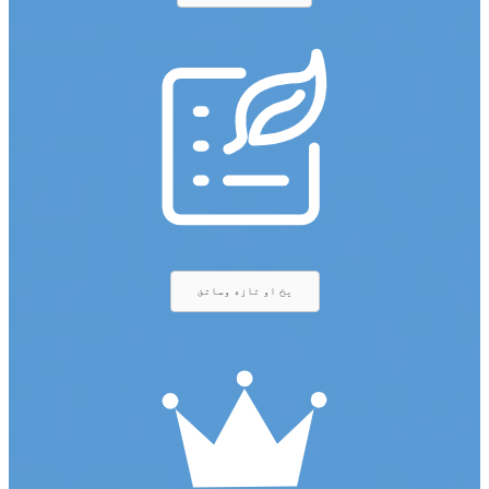
یخ او تازه وساتئ