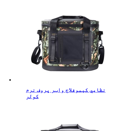
نظامي کیموفلاج واټر پروف نرم
کولر