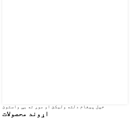
خپل پیغام دلته ولیکئ او موږ ته یې واستوئ
اړوند محصولات