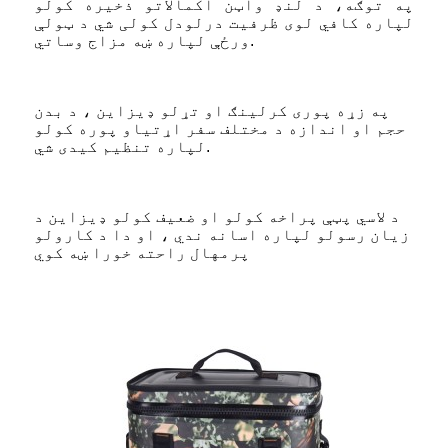
په توګه، د لنډ واټن اکمالاتو ذخیره کولو
لپاره کافي لوی ظرفیت درلودل کولی شي د ټولې
ورځې لپاره ښه مزاج وساتي.
په زړه پوری کرلینګ او تړلو ډیزاین ، د بدن
حجم او اندازه د مختلف سفر اړتیاو پوره کولو
لپاره تنظیم کیدی شي.
د لاسي پټې پراخه کولو او ضعیف کولو ډیزاین د
زیان رسولو لپاره اسانه ندي ، او دا د کارولو
پرمهال راحته خورا ښه کوي