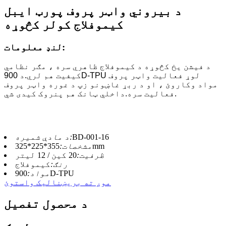
د بیروني واټر پروف پورټ ایبل
کیموفلاج کولر کڅوړه
لنډ معلومات:
د فیشن یخ کڅوړه د کیموفلاج ظاهري سره ، مګر نظامي
کیفیت هم لري.د 900D-TPU لوړ فعالیت واټر پروف
مواد وکاروئ ، او د ربړ غاښونو زپ د غوره واټر پروف
فعالیت سره.داخلي ټانک هم پنروک کیدی شي.
BD-001-16
د مادې شمیره:
355*225*325mm
مشخصات:
ظرفیت:
20 کین / 12 لیتر
رنګ:
کیموفلاج
900D-TPU
مواد:
موږ ته بریښنالیک واستوئ
د محصول تفصیل