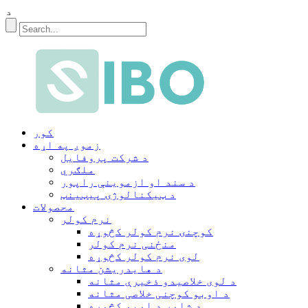
د
کور
زموږ په اړه
د شرکت پروفایل
ملګري
د سند او ازموینې راپور
د ټیکنالوژۍ پیټینټ
محصولات
نرم کولر
کوچنۍ نرم کولر کڅوړه
منځنی نرم کولر
لوی نرم کولر کڅوړه
د هایدریشن مثانه
د لوی خلاصیدو ذخیرې مثانه
د اوبو کوچنی خلاصی مثانه
د شاور د اوبو کڅوړه