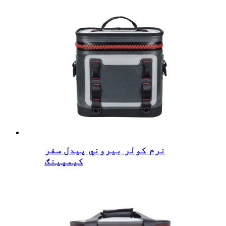
نرم کولر بیروني پیدل سفر
کیمپینګ