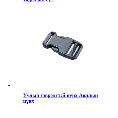
Уулын тэврэлттэй цүнх Аяллын
цүнх