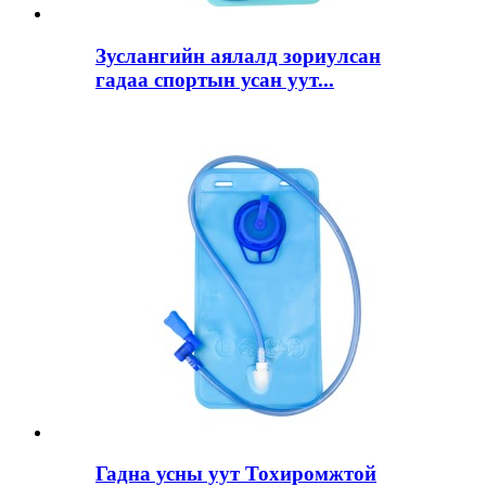
Зуслангийн аялалд зориулсан
гадаа спортын усан уут...
Гадна усны уут Тохиромжтой