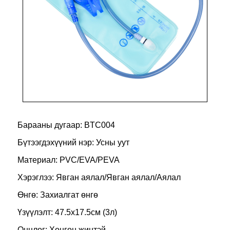
Барааны дугаар: BTC004
Бүтээгдэхүүний нэр: Усны уут
Материал: PVC/EVA/PEVA
Хэрэглээ: Явган аялал/Явган аялал/Аялал
Өнгө: Захиалгат өнгө
Үзүүлэлт: 47.5x17.5см (3л)
Онцлог: Хөнгөн жинтэй