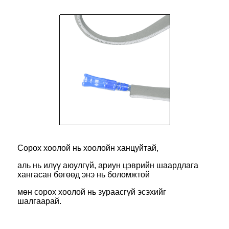
Сорох хоолой нь хоолойн ханцуйтай,
аль нь илүү аюулгүй, ариун цэврийн шаардлага
хангасан бөгөөд энэ нь боломжтой
мөн сорох хоолой нь зураасгүй эсэхийг
шалгаарай.