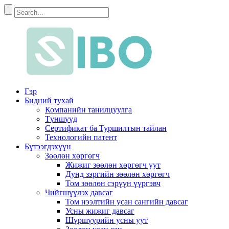
Гэр
Бидний тухай
Компанийн танилцуулга
Түншүүд
Сертификат ба Туршилтын тайлан
Технологийн патент
Бүтээгдэхүүн
Зөөлөн хөргөгч
Жижиг зөөлөн хөргөгч уут
Дунд зэргийн зөөлөн хөргөгч
Том зөөлөн сэрүүн үүргэвч
Чийгшүүлэх давсаг
Том нээлтийн усан сангийн давсаг
Усны жижиг давсаг
Шүршүүрийн усны уут