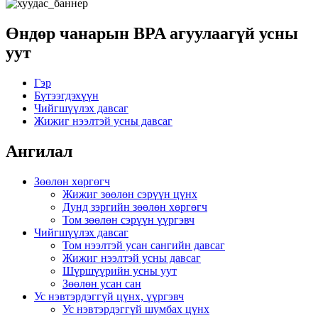
Өндөр чанарын BPA агуулаагүй усны
уут
Гэр
Бүтээгдэхүүн
Чийгшүүлэх давсаг
Жижиг нээлтэй усны давсаг
Ангилал
Зөөлөн хөргөгч
Жижиг зөөлөн сэрүүн цүнх
Дунд зэргийн зөөлөн хөргөгч
Том зөөлөн сэрүүн үүргэвч
Чийгшүүлэх давсаг
Том нээлтэй усан сангийн давсаг
Жижиг нээлтэй усны давсаг
Шүршүүрийн усны уут
Зөөлөн усан сан
Ус нэвтэрдэггүй цүнх, үүргэвч
Ус нэвтэрдэггүй шумбах цүнх