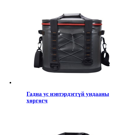
Гадна ус нэвтэрдэггүй ундааны
хөргөгч