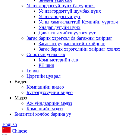
Зөөлөн усан сан
Ус нэвтэрдэггүй цүнх ба үүргэвч
Ус нэвтэрдэггүй шумбах цүнх
Ус нэвтэрдэггүй уут
Усны хамгаалалттай Кемпийн үүргэвч
Унадаг дугуйн цүнх
Давсагны чийгшүүлэгч уут
Загас барих хэрэгсэл ба багажны хайрцаг
Загас агнуурын энгийн хайрцаг
Загас барих хэрэгслийн хайрцаг хэвлэх
Спортын усны сав
Компьютерийн сав
PE шил
Горхи
Цэргийн цуврал
Видео
Компанийн видео
Бүтээгдэхүүний видео
Мэдээ
Аж үйлдвэрийн мэдээ
Компанийн мэдээ
Бидэнтэй холбоо барина уу
English
Chinese