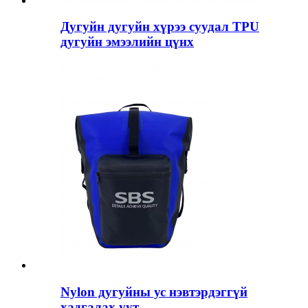
Дугуйн дугуйн хүрээ суудал TPU
дугуйн эмээлийн цүнх
Nylon дугуйны ус нэвтэрдэггүй
хадгалах уут