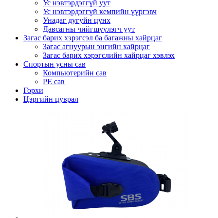
Ус нэвтэрдэггүй уут
Ус нэвтэрдэггүй кемпийн үүргэвч
Унадаг дугуйн цүнх
Давсагны чийгшүүлэгч уут
Загас барих хэрэгсэл ба багажны хайрцаг
Загас агнуурын энгийн хайрцаг
Загас барих хэрэгслийн хайрцаг хэвлэх
Спортын усны сав
Компьютерийн сав
PE сав
Горхи
Цэргийн цуврал