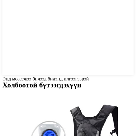
Энд мессежээ бичээд бидэнд илгээгээрэй
Холбоотой бүтээгдэхүүн