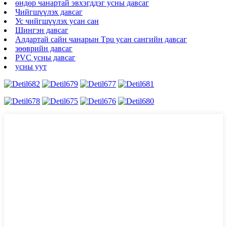
өндөр чанартай эвхэгддэг усны давсаг
Чийгшүүлэх давсаг
Ус чийгшүүлэх усан сан
Шингэн давсаг
Алдартай сайн чанарын Tpu усан сангийн давсаг
зөөврийн давсаг
PVC усны давсаг
усны уут