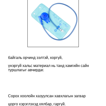
байгаль орчинд ээлтэй, хоргүй,
үнэргүй хальс материал нь танд хамгийн сайн
туршлагыг авчирдаг.
Сорох хоолойн хазуулсан хавхлагын загвар
цорго хэрэглэхэд хялбар, гаргүй.