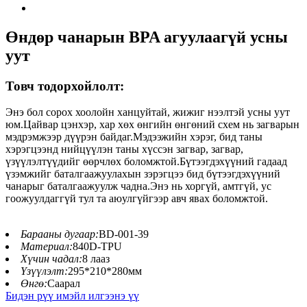
Өндөр чанарын BPA агуулаагүй усны
уут
Товч тодорхойлолт:
Энэ бол сорох хоолойн ханцуйтай, жижиг нээлтэй усны уут
юм.Цайвар цэнхэр, хар хөх өнгийн өнгөний схем нь загварын
мэдрэмжээр дүүрэн байдаг.Мэдээжийн хэрэг, бид таны
хэрэгцээнд нийцүүлэн таны хүссэн загвар, загвар,
үзүүлэлтүүдийг өөрчлөх боломжтой.Бүтээгдэхүүний гадаад
үзэмжийг баталгаажуулахын зэрэгцээ бид бүтээгдэхүүний
чанарыг баталгаажуулж чадна.Энэ нь хоргүй, амтгүй, ус
гоожуулдаггүй тул та аюулгүйгээр авч явах боломжтой.
Барааны дугаар:
BD-001-39
Материал:
840D-TPU
Хүчин чадал:
8 лааз
Үзүүлэлт:
295*210*280мм
Өнгө:
Саарал
Бидэн рүү имэйл илгээнэ үү