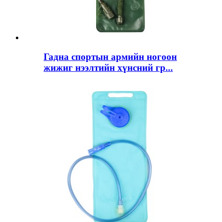
Гадна спортын армийн ногоон
жижиг нээлтийн хүнсний гр...