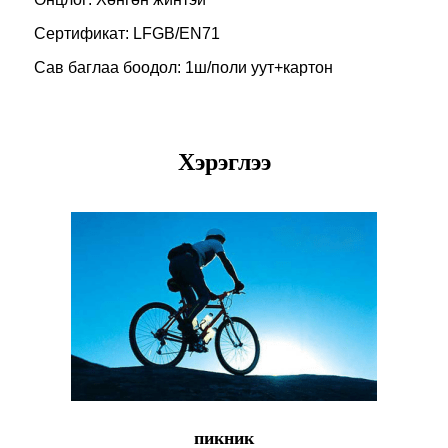
Сертификат: LFGB/EN71
Сав баглаа боодол: 1ш/поли уут+картон
Хэрэглээ
пикник