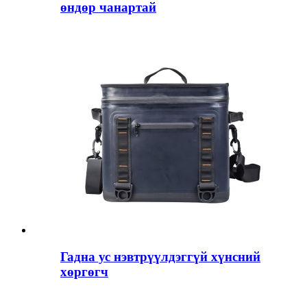
өндөр чанартай
Гадна ус нэвтрүүлдэггүй хүнсний
хөргөгч