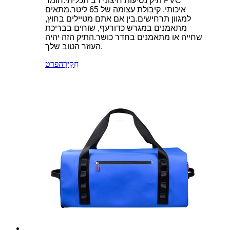
תיק נסיעות חיצוני רב תכליתי.חומר PVC
איכותי, קיבולת עצומה של 65 ליטר.מתאים
למגוון תרחישים.בין אם אתם מטיילים בחוץ,
מתאמנים במגרש כדורעף, שוחים בבריכת
שחייה או מתאמנים בחדר כושר.התיק הזה יהיה
העוזר הטוב שלך.
חֲקִירָה
פרט