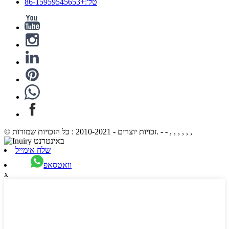
טל':+86-15959545653
© זכויות יוצרים - 2010-2021 : כל הזכויות שמורות. - - , , , , , ,
שלח אימייל
וואטסאפ
x