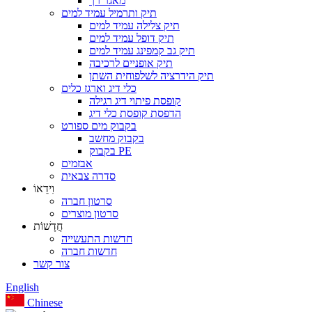
מאגר רך
תיק ותרמיל עמיד למים
תיק צלילה עמיד למים
תיק דופל עמיד למים
תיק גב קמפינג עמיד למים
תיק אופניים לרכיבה
תיק הידרציה לשלפוחית ​​השתן
כלי דיג וארגז כלים
קופסת פיתוי דיג רגילה
הדפסת קופסת כלי דיג
בקבוק מים ספורט
בקבוק מחשב
בקבוק PE
אבזמים
סדרה צבאית
וִידֵאוֹ
סרטון חברה
סרטון מוצרים
חֲדָשׁוֹת
חדשות התעשייה
חדשות חברה
צור קשר
English
Chinese