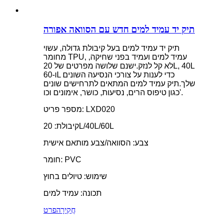
תיק יד עמיד למים חדש עם הסוואה אפורה
תיק יד עמיד למים בעל קיבולת גדולה, עשוי
מחומר TPU, עמיד למים ועמיד בפני שחיקה,
לא קל לנזק.ישנם שלושה מפרטים של 20L, 40L
ו-60L כדי לענות על צורכי הנסיעה השונים
שלך.תיק עמיד למים המתאים לתרחישים שונים
כגון טיפוס הרים, נסיעות, כושר, אימונים וכו'.
מספר פריט: LXD020
קיבולת: 20L/40L/60L
צבע: הסוואה/צבע מותאם אישית
חומר: PVC
שימוש: טיולים בחוץ
תכונה: עמיד למים
חֲקִירָה
פרט