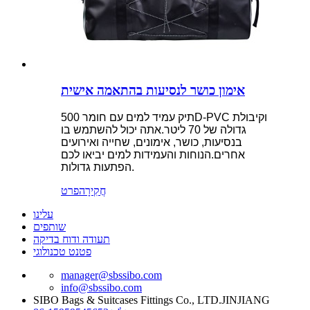
אימון כושר לנסיעות בהתאמה אישית
תיק עמיד למים עם חומר 500D-PVC וקיבולת
גדולה של 70 ליטר.אתה יכול להשתמש בו
בנסיעות, כושר, אימונים, שחייה ואירועים
אחרים.הנוחות והעמידות למים יביאו לכם
הפתעות גדולות.
חֲקִירָה
פרט
עלינו
שותפים
תעודה ודוח בדיקה
פטנט טכנולוגי
manager@sbssibo.com
info@sbssibo.com
SIBO Bags & Suitcases Fittings Co., LTD.JINJIANG