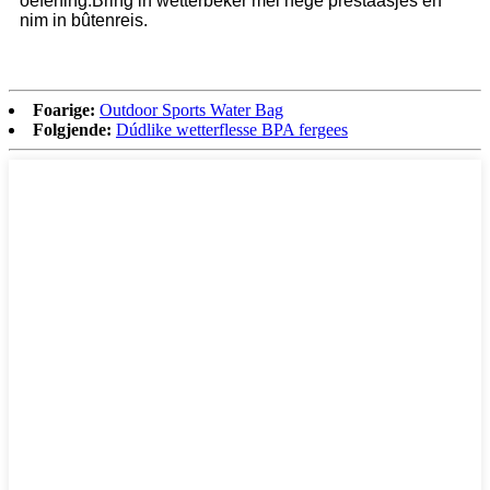
oefening.Bring in wetterbeker mei hege prestaasjes en
nim in bûtenreis.
Foarige:
Outdoor Sports Water Bag
Folgjende:
Dúdlike wetterflesse BPA fergees