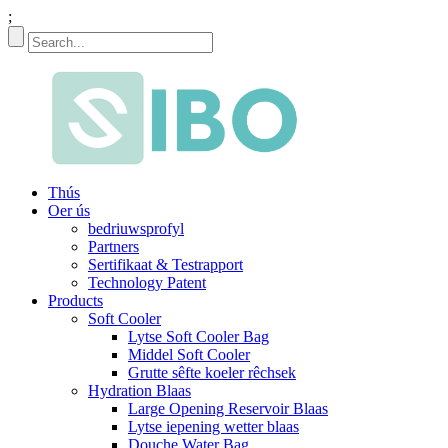
;
Thús
Oer ús
bedriuwsprofyl
Partners
Sertifikaat & Testrapport
Technology Patent
Products
Soft Cooler
Lytse Soft Cooler Bag
Middel Soft Cooler
Grutte sêfte koeler rêchsek
Hydration Blaas
Large Opening Reservoir Blaas
Lytse iepening wetter blaas
Douche Water Bag