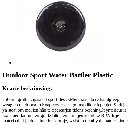
Outdoor Sport Water Battler Plastic
Koarte beskriuwing:
2500ml grutte kapasiteit sport flesse.Mei draachbere handgreep,
weagjen en duorsum.Snap cover design, maklik te iepenjen.Stelt jo
yn steat om mei ien hân te operearjen tidens oefening.It ynterieur is
foarsjoen fan in iten-grade filter, en it miljeufreonlike BPA-frije
materiaal lit jo de natuer beskermje, wylst jo tichtby de natuer binne.