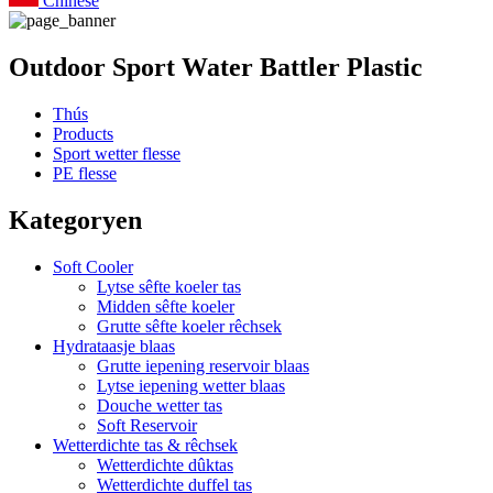
Chinese
Outdoor Sport Water Battler Plastic
Thús
Products
Sport wetter flesse
PE flesse
Kategoryen
Soft Cooler
Lytse sêfte koeler tas
Midden sêfte koeler
Grutte sêfte koeler rêchsek
Hydrataasje blaas
Grutte iepening reservoir blaas
Lytse iepening wetter blaas
Douche wetter tas
Soft Reservoir
Wetterdichte tas & rêchsek
Wetterdichte dûktas
Wetterdichte duffel tas