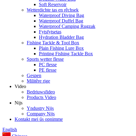
Soft Reservoir
Wetterdichte tas en rêchsek
Waterproof Diving Bag
Waterproof Duffel Bag
Waterproof Camping Rugzak
Fytsfytsetas
Hydration Bladder Bag
Fishing Tackle & Tool Box
Plain Fishing Lure Box
Printing Fishing Tackle Box
Sports wetter flesse
PC flesse
PE flesse
Gespen
Militêre rige
Video
Bedriuwsfideo
Products Video
Nijs
Yndustry Nijs
Company Nijs
Kontakt mei ús opnimme
English