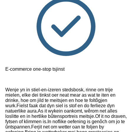
E-commerce one-stop tsjinst
Wenje yn in stiel-en-izeren stedsbosk, rinne om trije
mielen, elke dei tinkst oer neat mear as wat te iten en
drinke, hoe om jild te meitsjen en hoe te foltôgjen
wurk.Fielst faak dat dyn siel is stof en do ferlieze dyn
natuerlike aura.As it wykein oankomt, wêrom net alles
loslitte en in hertlike bûtensportreis meitsje.Of it no draven,
fytsen of klimmen is.In noflike oefening is genôch om jo te
ûntspannen.Ferjit net om wetter oan te foljen by