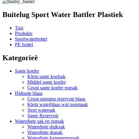
Buitelug Sport Water Battler Plastiek
Tuis
Produkte
Sportwaterbottel
PE bottel
Kategorieë
Sagte koeler
Klein sagte koelsak
Middel sagte koeler
Groot sagte koeler rugsak
Hidrasie blaas
Groot opening reservoir blaas
Klein waterblaas wat oopmaak
Stort watersak
Sagte Reservoir
Waterdigte sak en rugsak
Waterdigte duiksak
Waterdigte drasak
Waterdigte kampeerrugsak