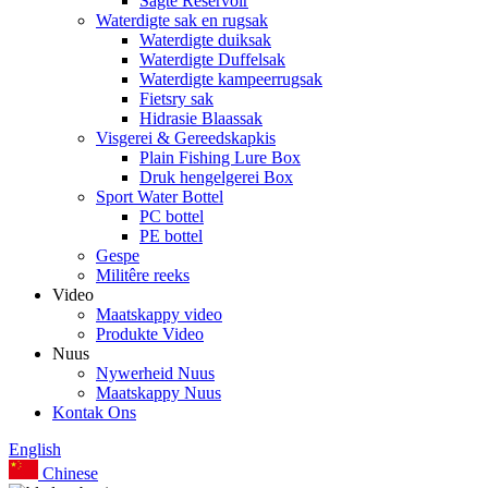
Sagte Reservoir
Waterdigte sak en rugsak
Waterdigte duiksak
Waterdigte Duffelsak
Waterdigte kampeerrugsak
Fietsry sak
Hidrasie Blaassak
Visgerei & Gereedskapkis
Plain Fishing Lure Box
Druk hengelgerei Box
Sport Water Bottel
PC bottel
PE bottel
Gespe
Militêre reeks
Video
Maatskappy video
Produkte Video
Nuus
Nywerheid Nuus
Maatskappy Nuus
Kontak Ons
English
Chinese