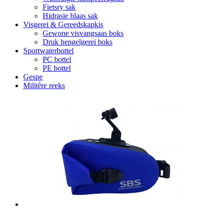
Fietsry sak
Hidrasie blaas sak
Visgerei & Gereedskapkis
Gewone visvangsaas boks
Druk hengelgerei boks
Sportwaterbottel
PC bottel
PE bottel
Gespe
Militêre reeks