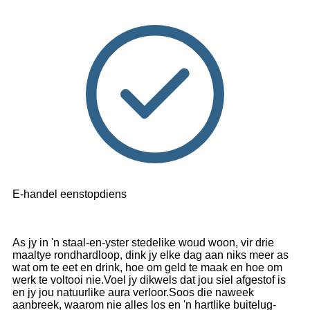
E-handel eenstopdiens
As jy in 'n staal-en-yster stedelike woud woon, vir drie
maaltye rondhardloop, dink jy elke dag aan niks meer as
wat om te eet en drink, hoe om geld te maak en hoe om
werk te voltooi nie.Voel jy dikwels dat jou siel afgestof is
en jy jou natuurlike aura verloor.Soos die naweek
aanbreek, waarom nie alles los en 'n hartlike buitelug-