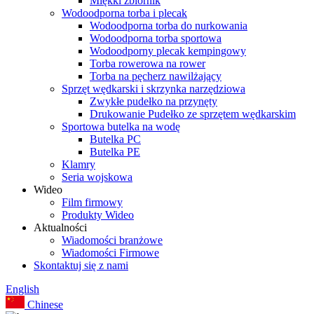
Miękki zbiornik
Wodoodporna torba i plecak
Wodoodporna torba do nurkowania
Wodoodporna torba sportowa
Wodoodporny plecak kempingowy
Torba rowerowa na rower
Torba na pęcherz nawilżający
Sprzęt wędkarski i skrzynka narzędziowa
Zwykłe pudełko na przynęty
Drukowanie Pudełko ze sprzętem wędkarskim
Sportowa butelka na wodę
Butelka PC
Butelka PE
Klamry
Seria wojskowa
Wideo
Film firmowy
Produkty Wideo
Aktualności
Wiadomości branżowe
Wiadomości Firmowe
Skontaktuj się z nami
English
Chinese