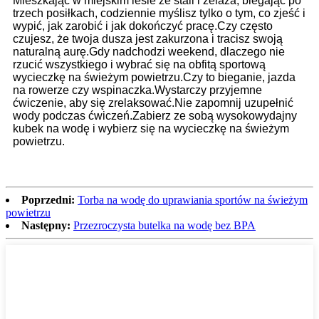
Mieszkając w miejskim lesie ze stali i żelaza, biegając po
trzech posiłkach, codziennie myślisz tylko o tym, co zjeść i
wypić, jak zarobić i jak dokończyć pracę.Czy często
czujesz, że twoja dusza jest zakurzona i tracisz swoją
naturalną aurę.Gdy nadchodzi weekend, dlaczego nie
rzucić wszystkiego i wybrać się na obfitą sportową
wycieczkę na świeżym powietrzu.Czy to bieganie, jazda
na rowerze czy wspinaczka.Wystarczy przyjemne
ćwiczenie, aby się zrelaksować.Nie zapomnij uzupełnić
wody podczas ćwiczeń.Zabierz ze sobą wysokowydajny
kubek na wodę i wybierz się na wycieczkę na świeżym
powietrzu.
Poprzedni:
Torba na wodę do uprawiania sportów na świeżym
powietrzu
Następny:
Przezroczysta butelka na wodę bez BPA