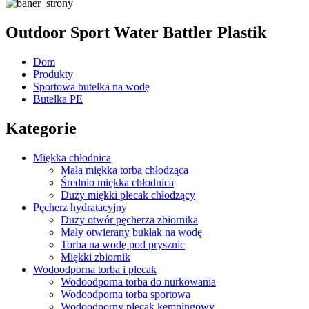
Outdoor Sport Water Battler Plastik
Dom
Produkty
Sportowa butelka na wodę
Butelka PE
Kategorie
Miękka chłodnica
Mała miękka torba chłodząca
Średnio miękka chłodnica
Duży miękki plecak chłodzący
Pęcherz hydratacyjny
Duży otwór pęcherza zbiornika
Mały otwierany bukłak na wodę
Torba na wodę pod prysznic
Miękki zbiornik
Wodoodporna torba i plecak
Wodoodporna torba do nurkowania
Wodoodporna torba sportowa
Wodoodporny plecak kempingowy