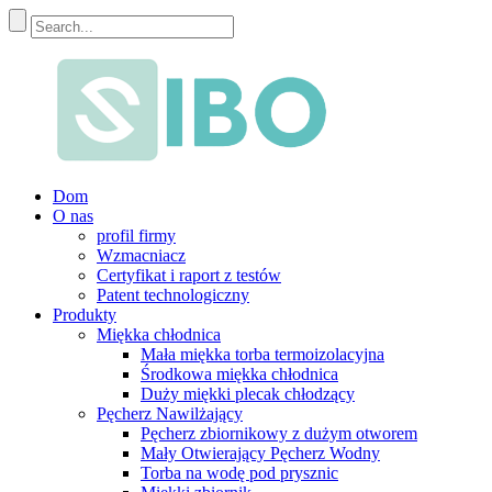
Dom
O nas
profil firmy
Wzmacniacz
Certyfikat i raport z testów
Patent technologiczny
Produkty
Miękka chłodnica
Mała miękka torba termoizolacyjna
Środkowa miękka chłodnica
Duży miękki plecak chłodzący
Pęcherz Nawilżający
Pęcherz zbiornikowy z dużym otworem
Mały Otwierający Pęcherz Wodny
Torba na wodę pod prysznic