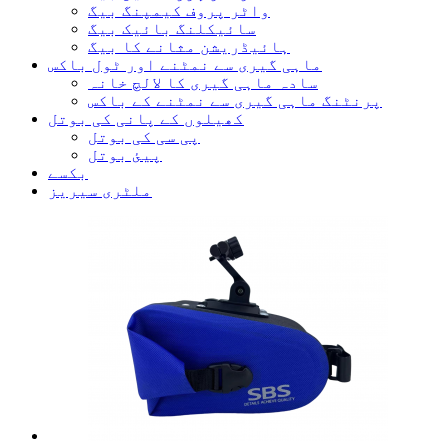
واٹر پروف کیمپنگ بیگ
سائیکلنگ بائیک بیگ
ہائیڈریشن مثانے کا بیگ
ماہی گیری سے نمٹنے اور ٹول باکس
سادہ ماہی گیری کا لالچ خانہ
پرنٹنگ ماہی گیری سے نمٹنے کے باکس
کھیلوں کے پانی کی بوتل
پی سی کی بوتل
پیئ بوتل
بکسے
ملٹری سیریز