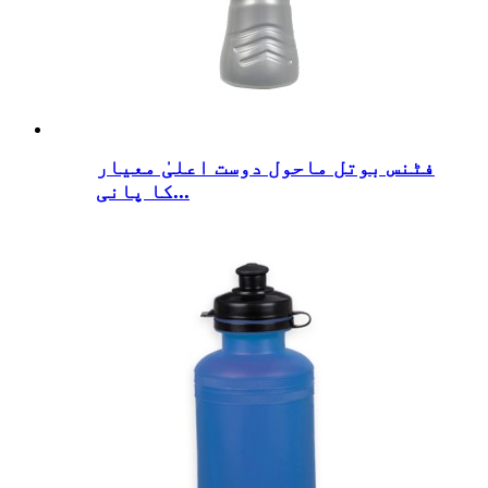
فٹنس بوتل ماحول دوست اعلیٰ معیار
کا پانی...