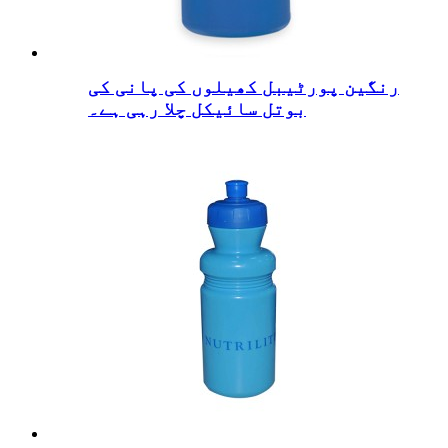
رنگین پورٹیبل کھیلوں کی پانی کی
بوتل سائیکل چلا رہی ہے۔