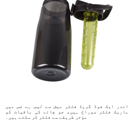
اندر ایک فوڈ گریڈ فلٹر میش سے لیس ہے جس میں
باریک فلٹر سوراخ ہیں، جو چائے کی باقیات کو
مؤثر طریقے سے فلٹر کر سکتے ہیں۔