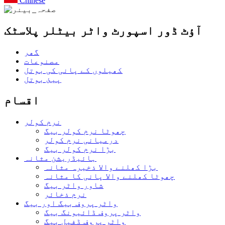
Chinese
آؤٹ ڈور اسپورٹ واٹر بیٹلر پلاسٹک
گھر
مصنوعات
کھیلوں کے پانی کی بوتل
پیئ بوتل
اقسام
نرم کولر
چھوٹا نرم کولر بیگ
درمیانی نرم کولر
بڑا نرم کولر بیگ
ہائیڈریشن مثانہ
بڑا کھلنے والا ذخیرہ مثانہ
چھوٹا کھلنے والا پانی کا مثانہ
شاور واٹر بیگ
نرم ذخائر
واٹر پروف بیگ اور بیگ
واٹر پروف ڈائیونگ بیگ
واٹر پروف ڈفیل بیگ