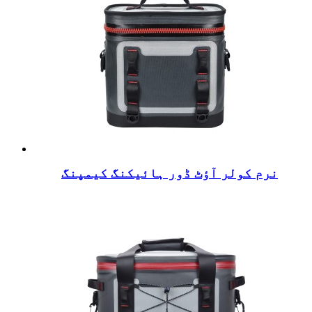
نرم کولر آؤٹ ڈور ہائیکنگ کیمپنگ