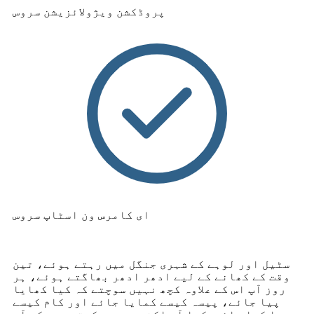
پروڈکشن ویژولائزیشن سروس
ای کامرس ون اسٹاپ سروس
سٹیل اور لوہے کے شہری جنگل میں رہتے ہوئے، تین
وقت کے کھانے کے لیے ادھر ادھر بھاگتے ہوئے، ہر
روز آپ اس کے علاوہ کچھ نہیں سوچتے کہ کیا کھایا
پیا جائے، پیسہ کیسے کمایا جائے اور کام کیسے