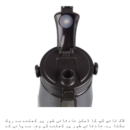
لاک ٹائپ کپ کا ڈھکن حادثاتی طور پر کھلنے سے روک
سکتا ہے۔حادثاتی طور پر کھلنے کی وجہ سے پانی کے