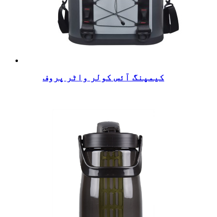
کیمپنگ آئس کولر واٹر پروف