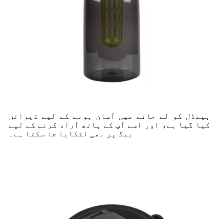
ہینڈل کو لے جانے میں آسان ہونے کے لیے ڈیزائن
کیا گیا ہے، اور اسے آپ کے ہاتھ آزاد کرنے کے لیے
بیگ پر بھی لٹکایا جا سکتا ہے۔