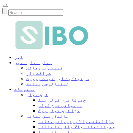
کے
گھر
ہمارے بارے میں
کمپنی پروفائل
شراکت دار
سرٹیفکیٹ اور ٹیسٹ رپورٹ
ٹیکنالوجی پیٹنٹ
مصنوعات
نرم کولر
چھوٹا نرم کولر بیگ
درمیانی نرم کولر
بڑا نرم کولر بیگ
ہائیڈریشن مثانہ
بڑا کھلنے والا ریزروائر مثانہ
چھوٹا کھلنے والا پانی کا مثانہ
شاور واٹر بیگ