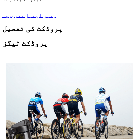
ہمیں ای میل بھیجیں۔
پروڈکٹ کی تفصیل
پروڈکٹ ٹیگز