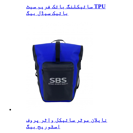
سائیکلنگ بائک فریم سیٹ TPU
بائیک سیڈل بیگ
نایلان موٹر سائیکل واٹر پروف
اسٹوریج بیگ