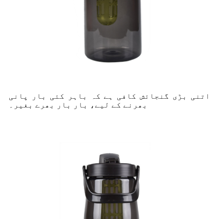
اتنی بڑی گنجائش کافی ہے کہ باہر کئی بار پانی
بھرنے کے لیے، بار بار بھرے بغیر۔