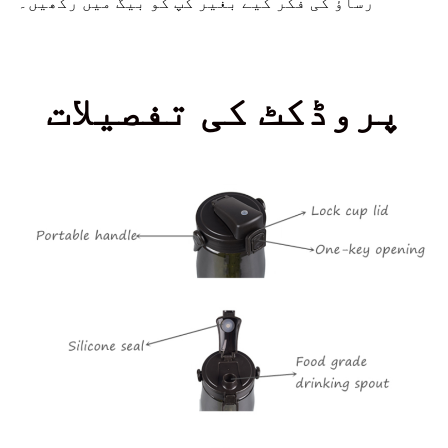
رساؤ کی فکر کیے بغیر کپ کو بیگ میں رکھیں۔
پروڈکٹ کی تفصیلات