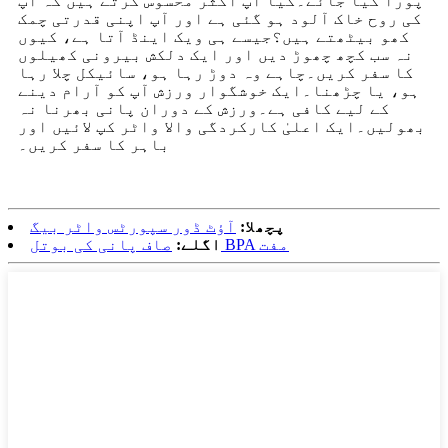
پورا کیا جائے۔کیا آپ اکثر محسوس کرتے ہیں کہ آپ
کی روح خاک آلود ہو گئی ہے اور آپ اپنی قدرتی چمک
کھو بیٹھتے ہیں؟جیسے ہی ویک اینڈ آتا ہے، کیوں
نہ سب کچھ چھوڑ دیں اور ایک دلکش بیرونی کھیلوں
کا سفر کریں۔چاہے وہ دوڑ رہا ہو، سائیکل چلا رہا
ہو، یا چڑھنا۔ایک خوشگوار ورزش آپ کو آرام دینے
کے لیے کافی ہے۔ورزش کے دوران پانی بھرنا نہ
بھولیں۔ایک اعلیٰ کارکردگی والا واٹر کپ لائیں اور
باہر کا سفر کریں۔
پچھلا:
آؤٹ ڈور سپورٹس واٹر بیگ
صاف پانی کی بوتل BPA مفت
اگلے: