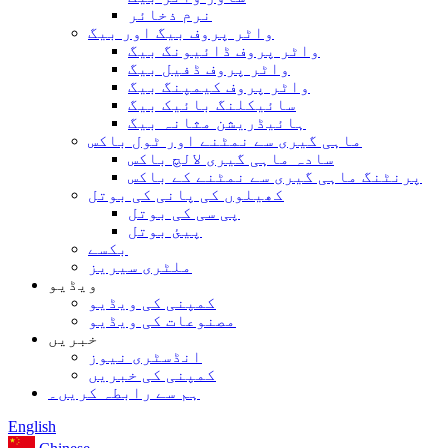
نرم ذخائر
واٹر پروف بیگ اور بیگ
واٹر پروف ڈائیونگ بیگ
واٹر پروف ڈفیل بیگ
واٹر پروف کیمپنگ بیگ
سائیکلنگ بائیک بیگ
ہائیڈریشن مثانہ بیگ
ماہی گیری سے نمٹنے اور ٹول باکس
سادہ ماہی گیری لالچ باکس
پرنٹنگ ماہی گیری سے نمٹنے کے باکس
کھیلوں کی پانی کی بوتل
پی سی کی بوتل
پیئ بوتل
بکسے
ملٹری سیریز
ویڈیو
کمپنی کی ویڈیو
مصنوعات کی ویڈیو
خبریں
انڈسٹری نیوز
کمپنی کی خبریں
ہم سے رابطہ کریں۔
English