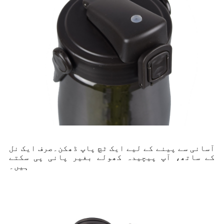
آسانی سے پینے کے لیے ایک ٹچ پاپ ڈھکن۔صرف ایک نل
کے ساتھ، آپ پیچیدہ کھولے بغیر پانی پی سکتے
ہیں۔