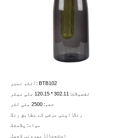
آئٹم نمبر: BTB102
تفصیلات: 302.11 * 120.15 ملی میٹر
حجم: 2500 ملی لٹر
رنگ: اپنی مرضی کے مطابق رنگ
مواد: پلاسٹک
استعمال: بیرونی کھیل