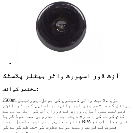
آؤٹ ڈور اسپورٹ واٹر بیٹلر پلاسٹک
مختصر کوائف:
2500ml بڑی صلاحیت والی کھیلوں کی بوتل۔پورٹیبل
ہینڈل کے ساتھ، وزن اور پائیدار.اسنیپ کور ڈیزائن،
کھولنے میں آسان۔ورزش کے دوران آپ کو ایک ہاتھ سے
کام کرنے کی اجازت دیتا ہے۔اندرونی حصہ فوڈ گریڈ
فلٹر سے لیس ہے، اور ماحول دوست BPA فری مواد آپ کو
فطرت کے قریب رہتے ہوئے فطرت کی حفاظت کرنے کی
اجازت دیتا ہے۔