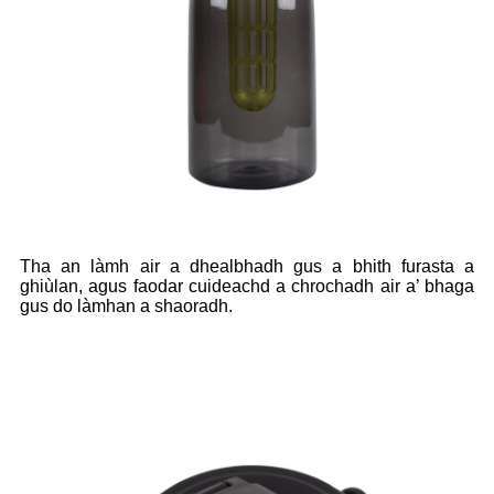
Tha an làmh air a dhealbhadh gus a bhith furasta a
ghiùlan, agus faodar cuideachd a chrochadh air a’ bhaga
gus do làmhan a shaoradh.