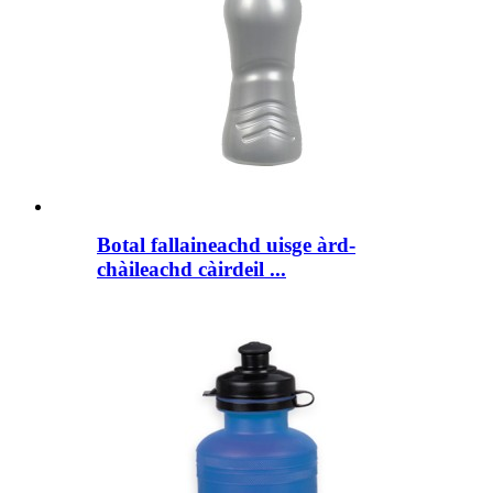
Botal fallaineachd uisge àrd-
chàileachd càirdeil ...