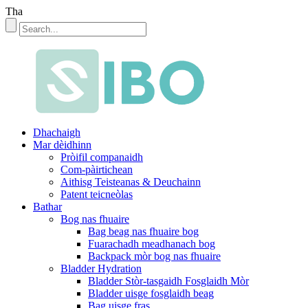
Tha
Dhachaigh
Mar dèidhinn
Pròifil companaidh
Com-pàirtichean
Aithisg Teisteanas & Deuchainn
Patent teicneòlas
Bathar
Bog nas fhuaire
Bag beag nas fhuaire bog
Fuarachadh meadhanach bog
Backpack mòr bog nas fhuaire
Bladder Hydration
Bladder Stòr-tasgaidh Fosglaidh Mòr
Bladder uisge fosglaidh beag
Bag uisge fras