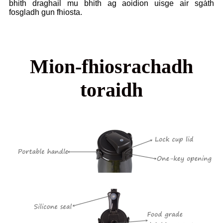
bhith draghail mu bhith ag aoidion uisge air sgàth
fosgladh gun fhiosta.
Mion-fhiosrachadh
toraidh