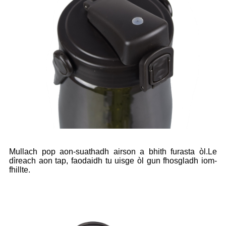
Mullach pop aon-suathadh airson a bhith furasta òl.Le
dìreach aon tap, faodaidh tu uisge òl gun fhosgladh iom-
fhillte.