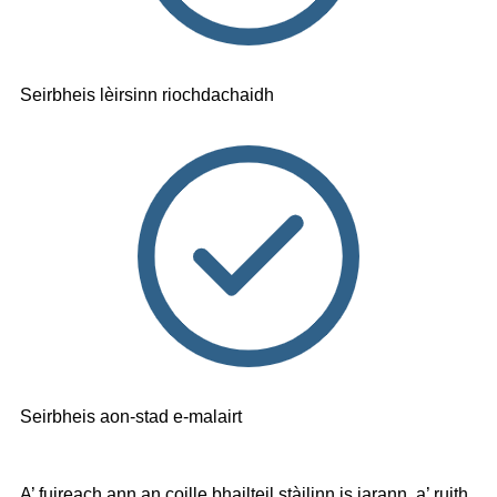
Seirbheis lèirsinn riochdachaidh
Seirbheis aon-stad e-malairt
A’ fuireach ann an coille bhailteil stàilinn is iarann, a’ ruith