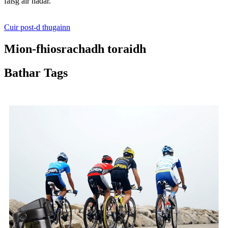
faisg air nàdar.
Cuir post-d thugainn
Mion-fhiosrachadh toraidh
Bathar Tags