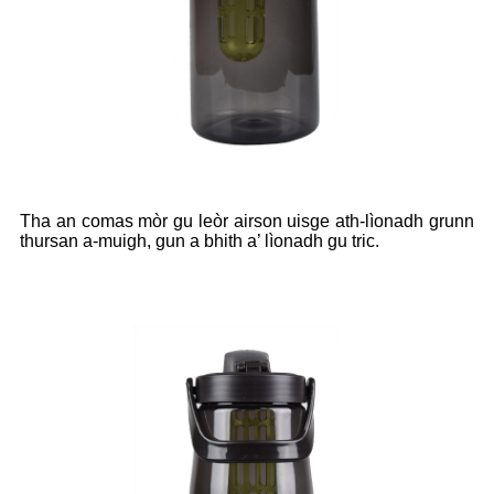
Tha an comas mòr gu leòr airson uisge ath-lìonadh grunn
thursan a-muigh, gun a bhith a’ lìonadh gu tric.