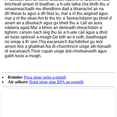
timcheall airson trì biadhan, a h-uile latha cha bhith thu a’
smaoineachadh mu dheidhinn dad a bharrachd air na
dh’itheas tu agus a dh’òlas tu, mar a nì thu airgead agus
mar a nì thu obair.Am bi thu tric a 'faireachdainn gu bheil d'
anam air a dhuslach agus gu bheil thu a 'call an aura
nàdarra agad.Mar a bhios an deireadh-sheachdain a’
tighinn, carson nach leig thu às a h-uile càil agus a dhol
air turas spòrsail a-muigh.Ge bith an e ruith, baidhsagal
no sreap a th’ ann.Tha eacarsaich tlachdmhor gu leòr
airson fois a ghabhail.Na dì-chuimhnich uisge ath-lìonadh
rè eacarsaich.Thoir cupan uisge àrd-choileanaidh agus
gabh turas a-muigh.
Roimhe:
Poca uisge spòrs a-muigh
Air adhart:
Botal uisge glan BPA an-asgaidh