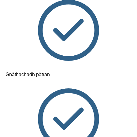
Gnàthachadh pàtran