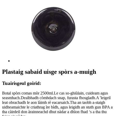
Plastaig sabaid uisge spòrs a-muigh
Tuairisgeul goirid:
Botal spòrs comas mòr 2500ml.Le cas so-ghiùlain, cuideam agus
seasmhach.Dealbhadh còmhdach snap, furasta fhosgladh.A 'leigeil
leat obrachadh le aon làimh rè eacarsaich.Tha an taobh a-staigh
uidheamaichte le criathrag ìre bìdh, agus leigidh an stuth gun BPA a
tha càirdeil don àrainneachd dhut nàdar a dhìon fhad ‘s a tha thu