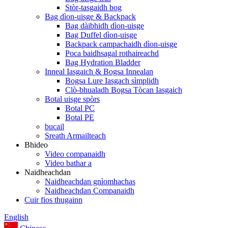
Stòr-tasgaidh bog
Bag dìon-uisge & Backpack
Bag dàibhidh dìon-uisge
Bag Duffel dìon-uisge
Backpack campachaidh dìon-uisge
Poca baidhsagal rothaireachd
Bag Hydration Bladder
Inneal Iasgaich & Bogsa Innealan
Bogsa Lure Iasgach sìmplidh
Clò-bhualadh Bogsa Tòcan Iasgaich
Botal uisge spòrs
Botal PC
Botal PE
bucail
Sreath Armailteach
Bhideo
Video companaidh
Video bathar a
Naidheachdan
Naidheachdan gnìomhachas
Naidheachdan Companaidh
Cuir fios thugainn
English