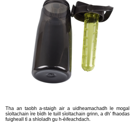
Tha an taobh a-staigh air a uidheamachadh le mogal
sìoltachain ìre bìdh le tuill sìoltachain grinn, a dh’ fhaodas
fuigheall tì a shìoladh gu h-èifeachdach.