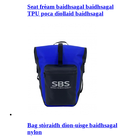
Seat frèam baidhsagal baidhsagal
TPU poca dìollaid baidhsagal
Bag stòraidh dìon-uisge baidhsagal
nylon