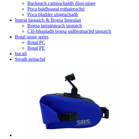
Backpack campachaidh dìon-uisge
Poca baidhsagal rothaireachd
Poca bladder uisgeachadh
Inneal Iasgaich & Bogsa Innealan
Bogsa tarraingeach iasgaich
Clò-bhualadh bogsa uidheamachd iasgaich
Botal uisge spòrs
Botal PC
Botal PE
bucail
Sreath armachd