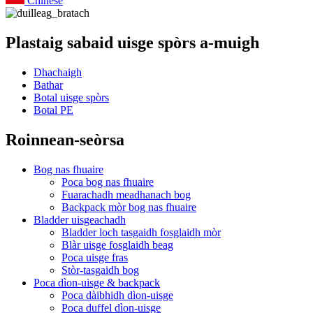
Chinese
Plastaig sabaid uisge spòrs a-muigh
Dhachaigh
Bathar
Botal uisge spòrs
Botal PE
Roinnean-seòrsa
Bog nas fhuaire
Poca bog nas fhuaire
Fuarachadh meadhanach bog
Backpack mòr bog nas fhuaire
Bladder uisgeachadh
Bladder loch tasgaidh fosglaidh mòr
Blàr uisge fosglaidh beag
Poca uisge fras
Stòr-tasgaidh bog
Poca dìon-uisge & backpack
Poca dàibhidh dìon-uisge
Poca duffel dìon-uisge