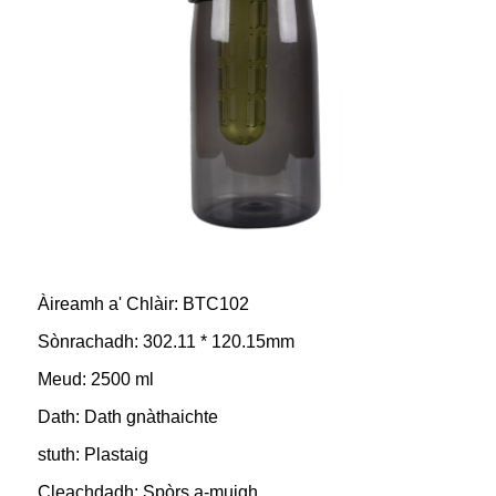
Àireamh a' Chlàir: BTC102
Sònrachadh: 302.11 * 120.15mm
Meud: 2500 ml
Dath: Dath gnàthaichte
stuth: Plastaig
Cleachdadh: Spòrs a-muigh