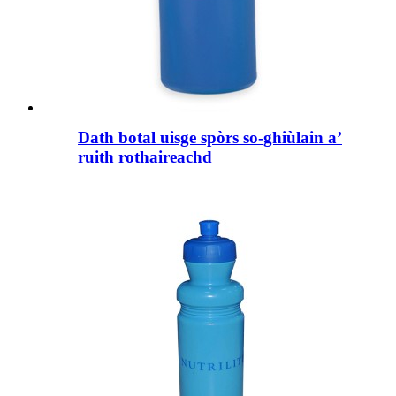
Dath botal uisge spòrs so-ghiùlain a’
ruith rothaireachd