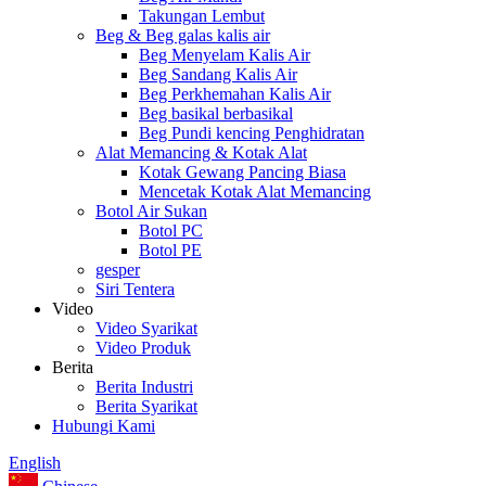
Takungan Lembut
Beg & Beg galas kalis air
Beg Menyelam Kalis Air
Beg Sandang Kalis Air
Beg Perkhemahan Kalis Air
Beg basikal berbasikal
Beg Pundi kencing Penghidratan
Alat Memancing & Kotak Alat
Kotak Gewang Pancing Biasa
Mencetak Kotak Alat Memancing
Botol Air Sukan
Botol PC
Botol PE
gesper
Siri Tentera
Video
Video Syarikat
Video Produk
Berita
Berita Industri
Berita Syarikat
Hubungi Kami
English