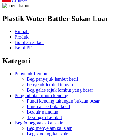
Chinese
Plastik Water Battler Sukan Luar
Rumah
Produk
Botol air sukan
Botol PE
Kategori
Penyejuk Lembut
Beg penyejuk lembut kecil
Penyejuk lembut tengah
Beg galas sejuk lembut yang besar
Penghidratan pundi kencing
Pundi kencing takungan bukaan besar
Pundi air terbuka kecil
Beg air mandian
Takungan Lembut
Beg & beg galas kalis air
Beg menyelam kalis air
Beg sandang kalis air