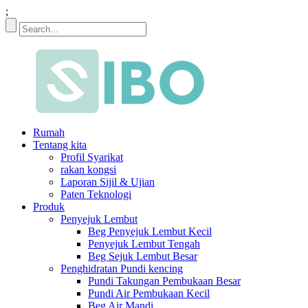
;
Rumah
Tentang kita
Profil Syarikat
rakan kongsi
Laporan Sijil & Ujian
Paten Teknologi
Produk
Penyejuk Lembut
Beg Penyejuk Lembut Kecil
Penyejuk Lembut Tengah
Beg Sejuk Lembut Besar
Penghidratan Pundi kencing
Pundi Takungan Pembukaan Besar
Pundi Air Pembukaan Kecil
Beg Air Mandi