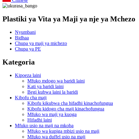
Chinese
Plastiki ya Vita ya Maji ya nje ya Mchezo
Nyumbani
Bidhaa
Chupa ya maji ya michezo
Chupa ya PE
Kategoria
Kipoeza laini
Mfuko mdogo wa baridi laini
Kati ya baridi laini
Begi kubwa laini la baridi
Kibofu cha maji
Kibofu kikubwa cha hifadhi kinachofungua
Kibofu kidogo cha maji kinachofungua
Mfuko wa maji ya kuoga
Hifadhi laini
Mfuko usio na maji na mkoba
Mfuko wa kupiga mbizi usio na maji
Mfuko wa duffel usio na maji