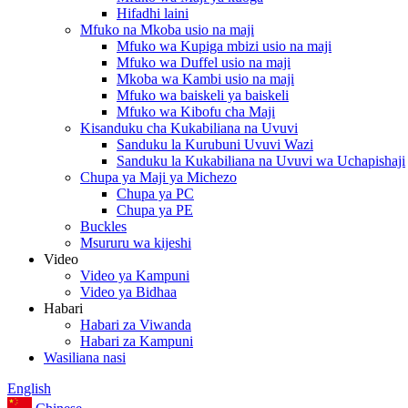
Hifadhi laini
Mfuko na Mkoba usio na maji
Mfuko wa Kupiga mbizi usio na maji
Mfuko wa Duffel usio na maji
Mkoba wa Kambi usio na maji
Mfuko wa baiskeli ya baiskeli
Mfuko wa Kibofu cha Maji
Kisanduku cha Kukabiliana na Uvuvi
Sanduku la Kurubuni Uvuvi Wazi
Sanduku la Kukabiliana na Uvuvi wa Uchapishaji
Chupa ya Maji ya Michezo
Chupa ya PC
Chupa ya PE
Buckles
Msururu wa kijeshi
Video
Video ya Kampuni
Video ya Bidhaa
Habari
Habari za Viwanda
Habari za Kampuni
Wasiliana nasi
English