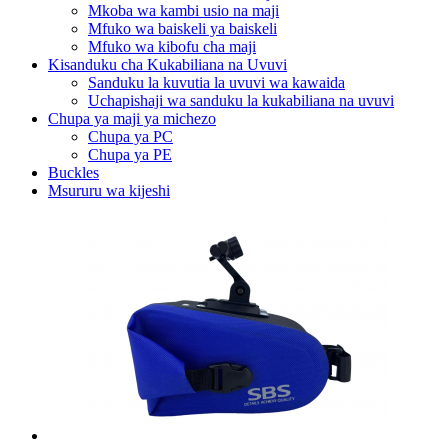
Mkoba wa kambi usio na maji
Mfuko wa baiskeli ya baiskeli
Mfuko wa kibofu cha maji
Kisanduku cha Kukabiliana na Uvuvi
Sanduku la kuvutia la uvuvi wa kawaida
Uchapishaji wa sanduku la kukabiliana na uvuvi
Chupa ya maji ya michezo
Chupa ya PC
Chupa ya PE
Buckles
Msururu wa kijeshi