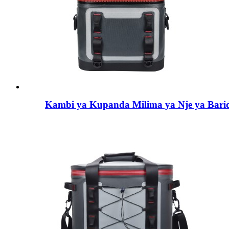
Kambi ya Kupanda Milima ya Nje ya Baridi