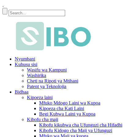
.
Nyumbani
Kuhusu sisi
Wasifu wa Kampuni
Washirika
Cheti na Ripoti ya Mtihani
Patent ya Teknolojia
Bidhaa
Kipoeza laini
Mfuko Mdogo Laini wa Kupoa
Kipoeza cha Kati Laini
Begi Kubwa Laini ya Kupoa
Kibofu cha maji
Kibofu kikubwa cha Ufunguzi cha Hifadhi
Kibofu Kidogo cha Maji ya Ufunguzi
Mfuko wa Maji ya kuoga