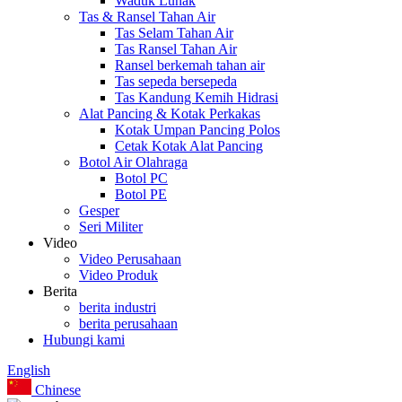
Waduk Lunak
Tas & Ransel Tahan Air
Tas Selam Tahan Air
Tas Ransel Tahan Air
Ransel berkemah tahan air
Tas sepeda bersepeda
Tas Kandung Kemih Hidrasi
Alat Pancing & Kotak Perkakas
Kotak Umpan Pancing Polos
Cetak Kotak Alat Pancing
Botol Air Olahraga
Botol PC
Botol PE
Gesper
Seri Militer
Video
Video Perusahaan
Video Produk
Berita
berita industri
berita perusahaan
Hubungi kami
English
Chinese