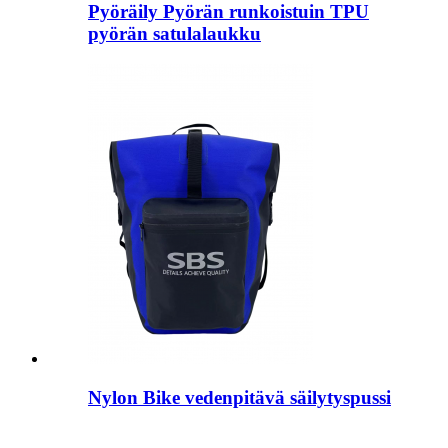
Pyöräily Pyörän runkoistuin TPU
pyörän satulalaukku
Nylon Bike vedenpitävä säilytyspussi