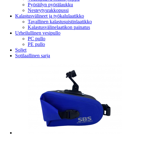
Pyöräilyn pyörälaukku
Nesteytysrakkopussi
Kalastusvälineet ja työkalulaatikko
Tavallinen kalastusuistinlaatikko
Kalastusvälinelaatikon painatus
Urheilullinen vesipullo
PC pullo
PE pullo
Soljet
Sotilaallinen sarja