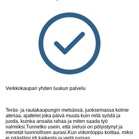
Verkkokaupan yhden luukun palvelu
Teräs- ja rautakaupungin metsässä, juoksemassa kolme
ateriaa, ajattelet joka päivä muuta kuin mitä syödä ja
juoda, kuinka ansaita rahaa ja miten saada työ
valmiiksi.Tunnetko usein, että sielusi on pölyistynyt ja
menetät luonnollisen aurasi.Kun viikonloppu koittaa, miksi
ei päästäisi irti kaikesta ja vietä runsas