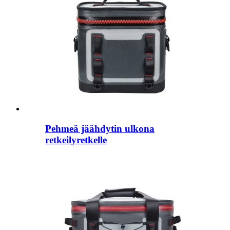
Pehmeä jäähdytin ulkona
retkeilyretkelle