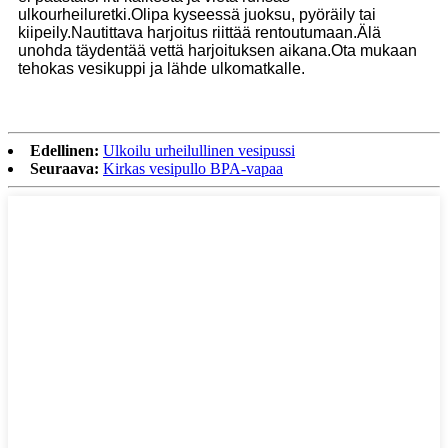
ulkourheiluretki.Olipa kyseessä juoksu, pyöräily tai
kiipeily.Nautittava harjoitus riittää rentoutumaan.Älä
unohda täydentää vettä harjoituksen aikana.Ota mukaan
tehokas vesikuppi ja lähde ulkomatkalle.
Edellinen:
Ulkoilu urheilullinen vesipussi
Seuraava:
Kirkas vesipullo BPA-vapaa