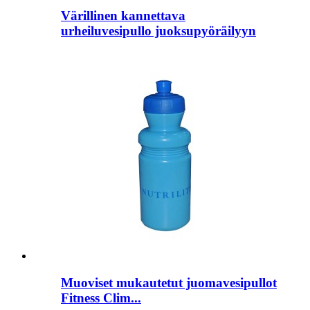
Värillinen kannettava
urheiluvesipullo juoksupyöräilyyn
Muoviset mukautetut juomavesipullot
Fitness Clim...