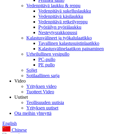
Pehmeä säiliö
Vedenpitävä laukku & reppu
Vedenpitävä sukelluslaukku
Vedenpitävä käsilaukku
Vedenpitävä retkeilyreppu
Pyöräilyn pyörälaukku
Nesteytysrakkopussi
Kalastusvälineet ja työkalulaatikko
Tavallinen kalastusuistinlaatikko
Kalastusvälinelaatikon painaminen
Urheilullinen vesipullo
PC-pullo
PE pullo
Soljet
Sotilaallinen sarja
Video
Yrityksen video
Tuotteet Video
Uutiset
Teollisuuden uutisia
Yrityksen uutiset
Ota meihin yhteyttä
English
Chinese