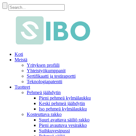
Koti
Meistä
Yrityksen profiili
Yhteistyökumppanit
Sertifikaatti ja testiraportti
Teknologiapatentti
Tuotteet
Pehmeä jäähdytin
Pieni pehmeä kylmälaukku
Keski pehmeä jäähdytin
Iso pehmeä kylmälaukku
Kosteuttava rakko
Suuri avattava säiliö rakko
Pieni avautuva vesirakko
Suihkuvesipussi