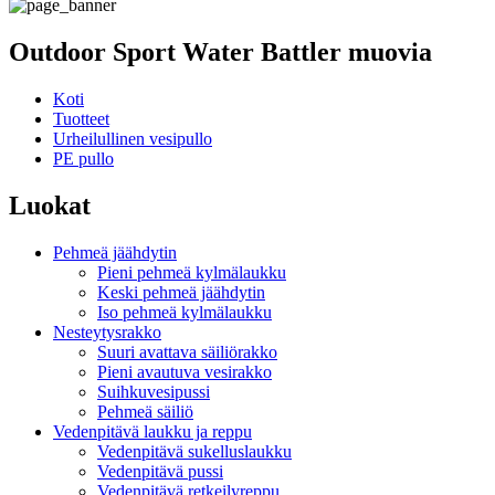
Outdoor Sport Water Battler muovia
Koti
Tuotteet
Urheilullinen vesipullo
PE pullo
Luokat
Pehmeä jäähdytin
Pieni pehmeä kylmälaukku
Keski pehmeä jäähdytin
Iso pehmeä kylmälaukku
Nesteytysrakko
Suuri avattava säiliörakko
Pieni avautuva vesirakko
Suihkuvesipussi
Pehmeä säiliö
Vedenpitävä laukku ja reppu
Vedenpitävä sukelluslaukku
Vedenpitävä pussi
Vedenpitävä retkeilyreppu