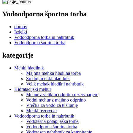
Vodoodporna športna torba
domov
Izdelki
Vodoodporna torba in nahrbtnik
Vodoodporna športna torba
kategorije
Mehki hladilnik
Majhna mehka hladilna torba
Srednji mehki hladilnik
Velik mehak hladilni nahrbtnik
Hidratacijski mehur
Mehur z velikim odprtim rezervoarjem
Vodni mehur z majhno odprtino
Vrečka za vodo za tuširanje
Mehki rezervoar
Vodoodporna torba in nahrbtnik
Vodotesna potapljaška torba
Vodoodporna športna torba
Vodotesen nahrbtnik za kampiranje