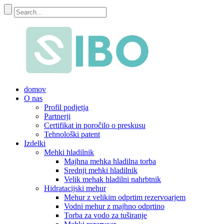
domov
O nas
Profil podjetja
Partnerji
Certifikat in poročilo o preskusu
Tehnološki patent
Izdelki
Mehki hladilnik
Majhna mehka hladilna torba
Srednji mehki hladilnik
Velik mehak hladilni nahrbtnik
Hidratacijski mehur
Mehur z velikim odprtim rezervoarjem
Vodni mehur z majhno odprtino
Torba za vodo za tuširanje