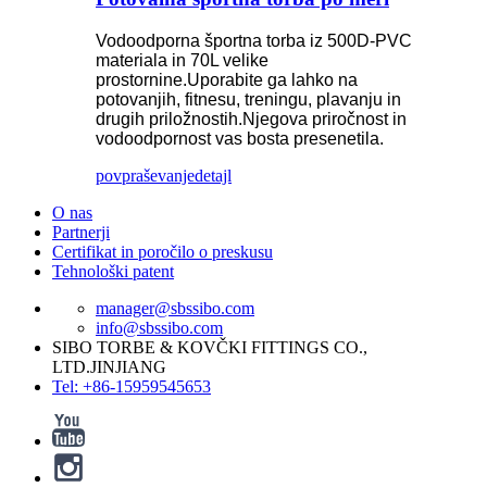
Vodoodporna športna torba iz 500D-PVC
materiala in 70L velike
prostornine.Uporabite ga lahko na
potovanjih, fitnesu, treningu, plavanju in
drugih priložnostih.Njegova priročnost in
vodoodpornost vas bosta presenetila.
povpraševanje
detajl
O nas
Partnerji
Certifikat in poročilo o preskusu
Tehnološki patent
manager@sbssibo.com
info@sbssibo.com
SIBO TORBE & KOVČKI FITTINGS CO.,
LTD.JINJIANG
Tel: +86-15959545653