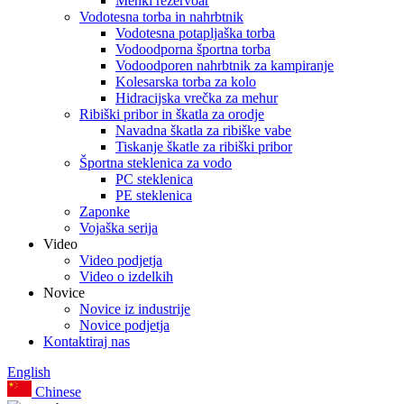
Mehki rezervoar
Vodotesna torba in nahrbtnik
Vodotesna potapljaška torba
Vodoodporna športna torba
Vodoodporen nahrbtnik za kampiranje
Kolesarska torba za kolo
Hidracijska vrečka za mehur
Ribiški pribor in škatla za orodje
Navadna škatla za ribiške vabe
Tiskanje škatle za ribiški pribor
Športna steklenica za vodo
PC steklenica
PE steklenica
Zaponke
Vojaška serija
Video
Video podjetja
Video o izdelkih
Novice
Novice iz industrije
Novice podjetja
Kontaktiraj nas
English
Chinese